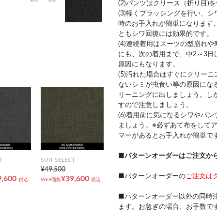
(2)パンツはクリース（折り目
(3)軽くブラッシングを行い、
時のお手入れが簡単になります
ともシワ回復には効果的です。
(4)連続着用はスーツの型崩れ
にも、次の着用まで、中2～3日
原因にもなります。
(5)汚れた場合はすぐにクリー
ないシミが虫食い等の原因にな
リーニングに出しましょう。し
すので注意しましょう。
(6)着用前に気になるシワやパ
ましょう。※必ずあて布をして
マーがあるとお手入れが簡単で
■
パターンオーダーはご注文か
T
SUIT SELECT
¥49,500
■パターンオーダーの
ご注文は
9,600
¥39,600
税込
WEB価格
税込
■パターンオーダー以外の同時
ます。お急ぎの場合、お手数で