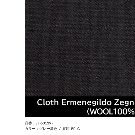
前の画像
品番：ST-631397
カラー：グレー濃色
/
在庫
FR:△