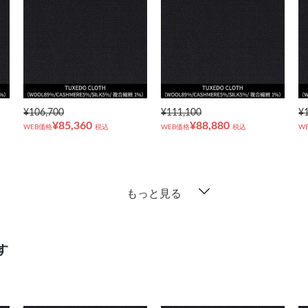
¥106,700
¥111,100
¥
¥85,360
¥88,880
WEB価格
税込
WEB価格
税込
W
もっと見る
す