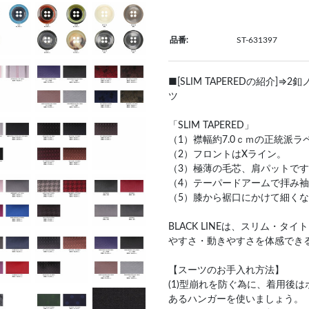
品番:
ST-631397
■[SLIM TAPEREDの紹介
ツ
「SLIM TAPERED」
（1）襟幅約7.0ｃｍの正統派ラ
（2）フロントはXライン。
（3）極薄の毛芯、肩パットで
（4）テーパードアームで拝み
（5）膝から裾口にかけて細く
BLACK LINEは、スリム・
やすさ・動きやすさを体感でき
【スーツのお手入れ方法】
(1)型崩れを防ぐ為に、着用後
あるハンガーを使いましょう。