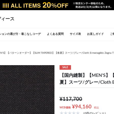
ディース
ションの選び方・着こなしコーデ
よくある質問
サイズ表
お直しガイド
ご
】【パターンオーダー】【SLIM TAPERED】【春夏】スーツ/グレー/Cloth Ermenegildo Zegna TRA
SALE
【国内縫製】【MEN'S】【
夏】スーツ/グレー/Cloth Erme
¥117,700
¥94,160
WEB価格
税込
（0件のレビュー）