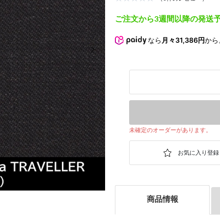
ご注文から3週間以降の発送
なら
月々31,386円
から
次の画像
未確定のオーダーがあります。
商品情報