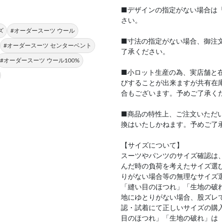
■デザインの指定がない場合は
さい。
ズ
#オーダースーツ ウール
■寸法の指定がない場合、御注
#オーダースーツ センターベント
了承ください。
#オーダースーツ ウール100%
■小ロット生産の為、実店舗と
びすることが出来ますが共有在
合もございます。予めご了承く
■商品の特性上、ご注文いただ
換はいたしかねます。予めご了
【サイズについて】
スーツやパンツのサイズ確認は
んだ時の負荷を考えたサイズ選
りがない場合等の無理なサイズ
「縫い目のほつれ」「生地の破
地にゆとりがない場合、股ズレ
認・試着にて正しいサイズの購
目のほつれ」「生地の破れ」は