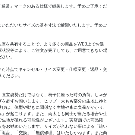
「通常」マークのある仕様で縫製します。予めご了承くだ
文いただいたサイズの基本寸法で縫製いたします。予めご
在庫を共有することで、より多くの商品をWEB上でお選
庫状況等により、ご注文が完了しても、ご用意できない場
ださい。
いた時点でキャンセル・サイズ変更・仕様変更・返品・交
承ください。
、直立姿勢だけではなく、椅子に座った時の負荷。しゃが
びを必ずお願いします。ヒップ・太もも部分の生地にゆと
選びは、体型や動きに関係なく生地や糸に負荷がかかり、
れ」が起こります。また、両太もも同士が当たる場合や生
で生地が破れる可能性がございます。実店舗での商品確
入をお勧めいたします。サイズが合わない事による「縫い
「返品」「交換」「無償修理」はいたしかねます。また商