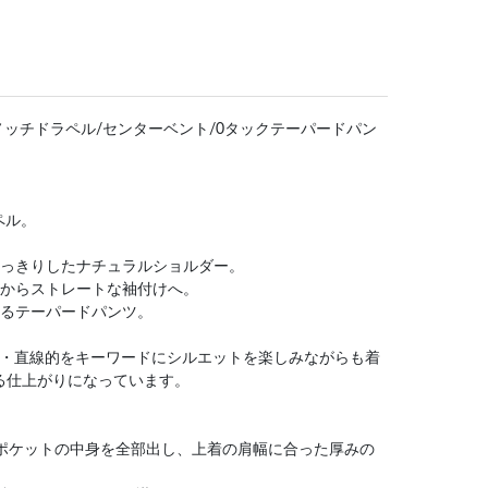
]⇒2釦ノッチドラペル/センターベント/0タックテーパードパン
ペル。
すっきりしたナチュラルショルダー。
袖からストレートな袖付けへ。
なるテーパードパンツ。
タイト・直線的をキーワードにシルエットを楽しみながらも着
る仕上がりになっています。
はポケットの中身を全部出し、上着の肩幅に合った厚みの