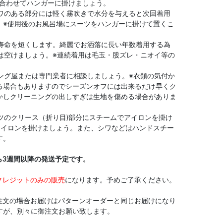
)を合わせてハンガーに掛けましょう。
シワのある部分には軽く霧吹きで水分を与えると次回着用
。※使用後のお風呂場にスーツをハンガーに掛けて置くこ
や寿命を短くします。綺麗でお洒落に長い年数着用する為
は空けましょう。※連続着用は毛玉・股ズレ・ニオイ等の
ニング屋または専門業者に相談しましょう。※衣類の気付か
る場合もありますのでシーズンオフには出来るだけ早くク
かしクリーニングの出しすぎは生地を傷める場合がありま
ンツのクリース（折り目)部分にスチームでアイロンを掛け
アイロンを掛けましょう。また、シワなどはハンドスチー
す。
ら3週間以降の発送予定です。
クレジットのみの販売
になります。予めご了承ください。
注文の場合お届けはパターンオーダーと同じお届けになり
すが、別々に御注文お願い致します。