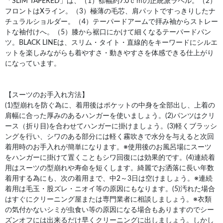
「SLIM TAPERED」は、（1）襟幅約7.0ｃｍの正統派ラペル。（2）
フロントはXライン。（3）極薄の毛芯、肩パットですっきりしたナ
チュラルショルダー。（4）テーパードアームで拝み袖からストレー
トな袖付けへ。（5）膝から裾口にかけて細くなるテーパードパン
ツ。BLACK LINEは、スリム・タイト・直線的をキーワードにシルエ
ットを楽しみながらも着やすさ・動きやすさを体感できる仕上がり
になっています。
【スーツのお手入れ方法】
(1)型崩れを防ぐ為に、着用後はポケットの中身を全部出し、上着の
肩幅に合った厚みのあるハンガーを使いましょう。(2)パンツはクリ
ース（折り目)を合わせてハンガーに掛けましょう。(3)軽くブラッシ
ングを行い、シワのある部分には軽く霧吹きで水分を与えると次回
着用時のお手入れが簡単になります。※使用後のお風呂場にスーツ
をハンガーに掛けて置くこともシワ回復には効果的です。(4)連続着
用はスーツの型崩れや寿命を短くします。綺麗でお洒落に長い年数
着用する為にも、次の着用まで、中2～3日は空けましょう。※連続
着用は毛玉・股ズレ・ニオイ等の原因にもなります。(5)汚れた場合
はすぐにクリーニング屋または専門業者に相談しましょう。※衣類
の気付かないシミが虫食い等の原因になる場合もありますのでシー
ズンオフには出来るだけ早くクリーニングに出しましょう。しかし