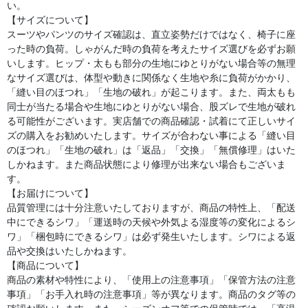
い。
【サイズについて】
スーツやパンツのサイズ確認は、直立姿勢だけではなく、椅子に座
った時の負荷。しゃがんだ時の負荷を考えたサイズ選びを必ずお願
いします。ヒップ・太もも部分の生地にゆとりがない場合等の無理
なサイズ選びは、体型や動きに関係なく生地や糸に負荷がかかり、
「縫い目のほつれ」「生地の破れ」が起こります。また、両太もも
同士が当たる場合や生地にゆとりがない場合、股ズレで生地が破れ
る可能性がございます。実店舗での商品確認・試着にて正しいサイ
ズの購入をお勧めいたします。サイズが合わない事による「縫い目
のほつれ」「生地の破れ」は「返品」「交換」「無償修理」はいた
しかねます。また商品状態により修理が出来ない場合もございま
す。
【お届けについて】
品質管理には十分注意いたしておりますが、商品の特性上、「配送
中にできるシワ」「運送時の天候や外気よる湿度等の変化によるシ
ワ」「梱包時にできるシワ」は必ず発生いたします。シワによる返
品や交換はいたしかねます。
【商品について】
商品の素材や特性により、「使用上の注意事項」「保管方法の注意
事項」「お手入れ時の注意事項」等が異なります。商品のタグ等の