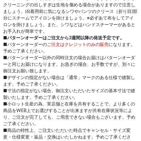
クリーニングの出しすぎは生地を傷める場合がありますので注意し
ましょう。(6)着用前に気になるシワやパンツのクリース（折り目)部
分にスチームでアイロンを掛けましょう。※必ずあて布をしてアイ
ロンを掛けましょう。また、シワなどはハンドスチーマーがあると
お手入れが簡単です。
■
パターンオーダーはご注文から3週間以降の発送予定です。
■パターンオーダーの
ご注文はクレジットのみの販売
になります。
予めご了承ください。
■パターンオーダー以外の同時注文の場合お届けはパターンオーダ
ーと同じお届けになります。お急ぎの場合、お手数ですが、別々に
御注文お願い致します。
■デザインの指定がない場合は「通常」マークのある仕様で縫製し
ます。予めご了承ください。
■寸法の指定がない場合、御注文いただいたサイズの基本寸法で縫
製いたします。予めご了承ください。
■小ロット生産の為、実店舗と在庫を共有することで、より多くの
商品をWEB上でお選びすることが出来ますが共有在庫状況等によ
り、ご注文が完了しても、ご用意できない場合もございます。予め
ご了承ください。
■商品の特性上、ご注文いただいた時点でキャンセル・サイズ変
更・仕様変更・返品・交換はいたしかねます。予めご了承くださ