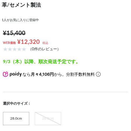
革/セメント製法
1
人がお気に入りに登録中
¥15,400
¥12,320
WEB価格
税込
（0件のレビュー）
9/3（木）以降、順次発送予定です。
なら
月々4,106円
から。分割手数料無料
選択中のサイズ：
28.0cm
28.5cm