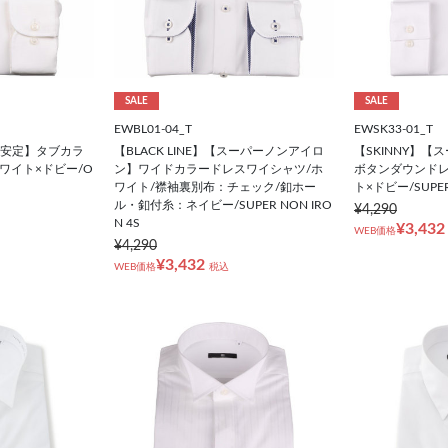
SALE
SALE
EWBL01-04_T
EWSK33-01_T
形態安定】タブカラ
【BLACK LINE】【スーパーノンアイロ
【SKINNY】
ワイト×ドビー/O
ン】ワイドカラードレスワイシャツ/ホ
ボタンダウンドレ
ワイト/襟袖裏別布：チェック/釦ホー
ト×ドビー/SUPER 
ル・釦付糸：ネイビー/SUPER NON IRO
¥4,290
N 4S
¥3,432
WEB価格
¥4,290
¥3,432
WEB価格
税込