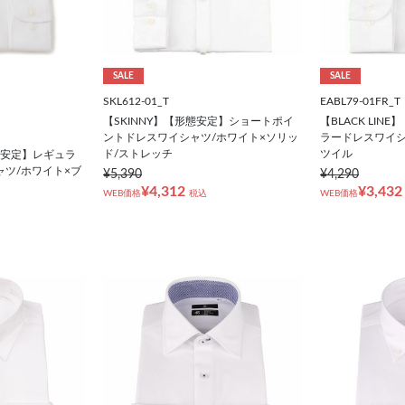
SALE
SALE
SKL612-01_T
EABL79-01FR_T
【SKINNY】【形態安定】ショートポイ
【BLACK LI
ントドレスワイシャツ/ホワイト×ソリッ
ラードレスワイシ
ド/ストレッチ
ツイル
【形態安定】レギュラ
ツ/ホワイト×ブ
¥5,390
¥4,290
¥4,312
¥3,432
WEB価格
税込
WEB価格