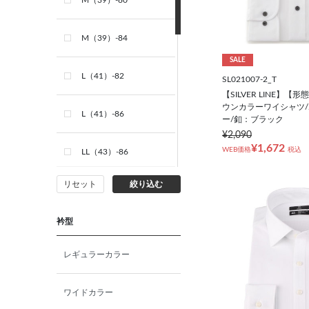
M（39）-80
M（39）-84
SALE
L（41）-82
SL021007-2_T
【SILVER LINE】
ウンカラーワイシャツ/
L（41）-86
ー/釦：ブラック
¥2,090
¥1,672
WEB価格
税込
LL（43）-86
リセット
絞り込む
3L（45）-86
衿型
S（37）－半袖
レギュラーカラー
M（39）－半袖
ワイドカラー
L（41）-半袖