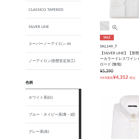
CLASSICO TAPERED
SILVER LINE
SALE
スーパーノーアイロン 4S
SKL149_T
【SILVER LINE】
ーカラードレスワイシャ
ノーアイロン(形態安定加工)
ロード (無地)
¥5,390
¥4,312
WEB価格
税込
色柄
ホワイト系(白)
ブルー・ネイビー系(青・紺)
グレー系(灰)