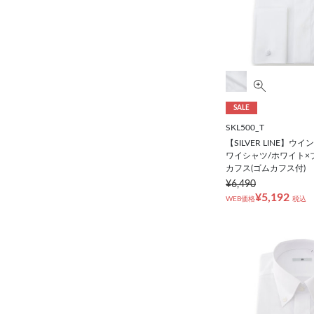
ストライプ
ドビー
SALE
SKL500_T
【SILVER LINE】
ワイシャツ/ホワイト×
カフス(ゴムカフス付)
¥6,490
¥5,192
WEB価格
税込