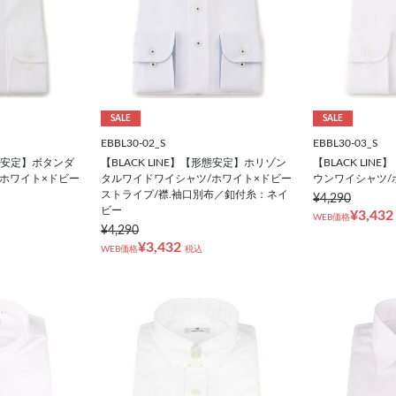
SALE
SALE
EBBL30-02_S
EBBL30-03_S
【形態安定】ボタンダ
【BLACK LINE】【形態安定】ホリゾン
【BLACK LI
ホワイト×ドビー
タルワイドワイシャツ/ホワイト×ドビー
ウンワイシャツ/
ストライプ/襟.袖口別布／釦付糸：ネイ
¥4,290
ビー
¥3,432
WEB価格
¥4,290
¥3,432
WEB価格
税込