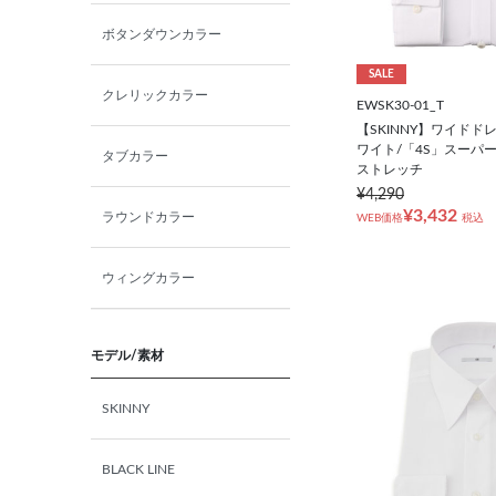
ボタンダウンカラー
LL（43）-半袖
SALE
クレリックカラー
EWSK30-01_T
3L（45）-半袖
【SKINNY】ワイドド
ワイト/「4S」スーパ
タブカラー
ストレッチ
¥4,290
¥3,432
ラウンドカラー
WEB価格
税込
ウィングカラー
モデル/素材
SKINNY
BLACK LINE