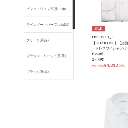
ピンク・ワイン系(桃・赤)
ラベンダー・パープル系(紫)
SALE
EBBL19-01_T
グリーン系(緑)
【BLACK LINE】【
ードレスワイシャツ/ホ
il guard
ブラウン・ベージュ系(茶)
¥5,390
¥4,312
WEB価格
税込
ブラック系(黒)
イエロー・オレンジ系(黄・
橙)
無地
チェック