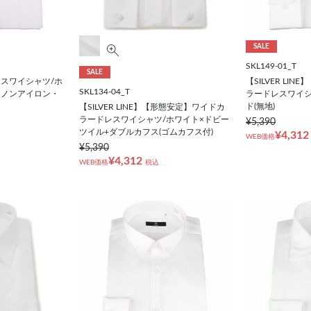
SALE
SKL149-01_T
SALE
レスワイシャツ/ホ
【SILVER LI
SKL134-04_T
ーノンアイロン・
ラードレスワイシ
ド(無地)
【SILVER LINE】【形態安定】ワイドカ
ラードレスワイシャツ/ホワイト×ドビー
¥5,390
ツイル+ダブルカフス(ゴムカフス付)
¥4,312
WEB価格
¥5,390
¥4,312
WEB価格
税込