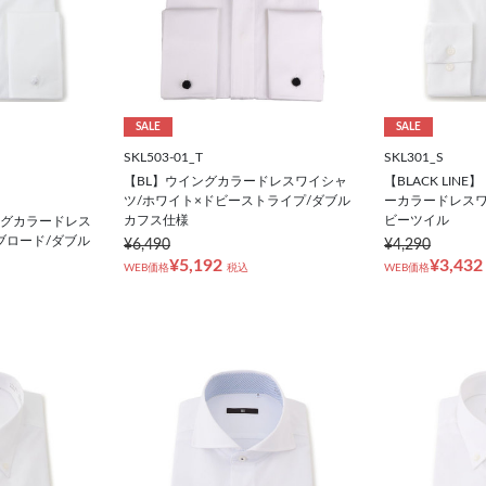
SALE
SALE
SKL503-01_T
SKL301_S
【BL】ウイングカラードレスワイシャ
【BLACK LI
ツ/ホワイト×ドビーストライプ/ダブル
ーカラードレスワ
カフス仕様
ビーツイル
ウイングカラードレス
ブロード/ダブル
¥6,490
¥4,290
¥5,192
¥3,432
WEB価格
税込
WEB価格