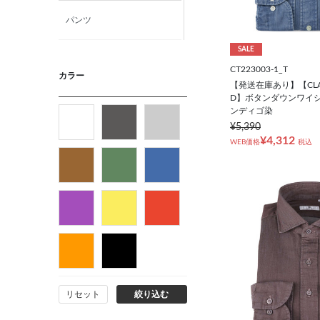
パンツ
SALE
ニット・カットソー
CT223003-1_T
カラー
【発送在庫あり】【CLASS
D】ボタンダウンワイシ
カジュアルシャツ
ンディゴ染
¥5,390
フォーマルタイ
¥4,312
WEB価格
税込
ネクタイ
ベルト
ビジネス小物
リセット
絞り込む
バッグ