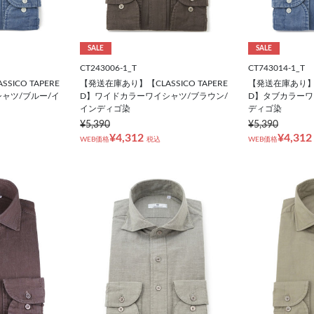
SALE
SALE
CT243006-1_T
CT743014-1_T
ICO TAPERE
【発送在庫あり】【CLASSICO TAPERE
【発送在庫あり】【C
ャツ/ブルー/イ
D】ワイドカラーワイシャツ/ブラウン/
D】タブカラーワ
インディゴ染
ディゴ染
¥5,390
¥5,390
¥4,312
¥4,312
WEB価格
税込
WEB価格