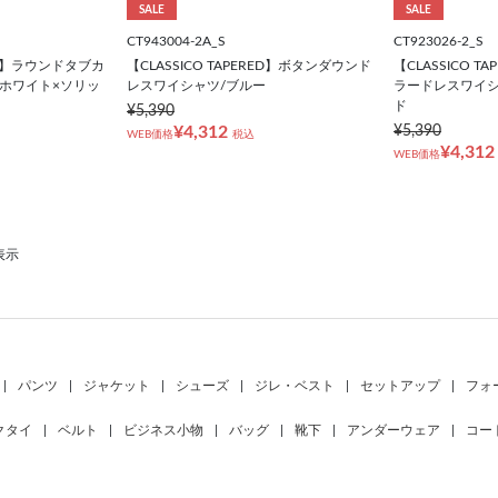
SALE
SALE
CT943004-2A_S
CT923026-2_S
RED】ラウンドタブカ
【CLASSICO TAPERED】ボタンダウンド
【CLASSICO 
ホワイト×ソリッ
レスワイシャツ/ブルー
ラードレスワイシ
ド
¥5,390
¥4,312
¥5,390
WEB価格
税込
¥4,312
WEB価格
表示
|
パンツ
|
ジャケット
|
シューズ
|
ジレ・ベスト
|
セットアップ
|
フォ
クタイ
|
ベルト
|
ビジネス小物
|
バッグ
|
靴下
|
アンダーウェア
|
コー