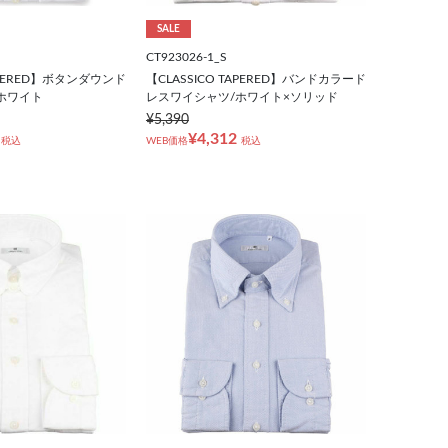
SALE
CT923026-1_S
TAPERED】ボタンダウンド
【CLASSICO TAPERED】バンドカラード
ホワイト
レスワイシャツ/ホワイト×ソリッド
¥5,390
¥4,312
税込
WEB価格
税込