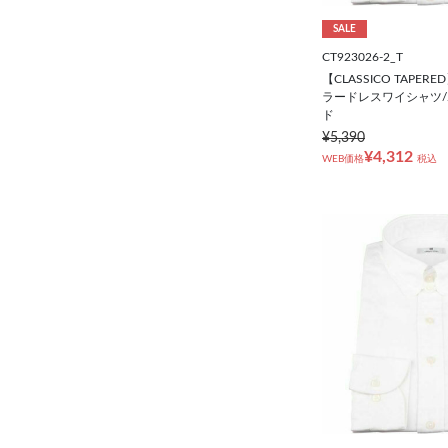
SALE
CT923026-2_T
【CLASSICO TAPE
ラードレスワイシャツ/
ド
¥5,390
¥4,312
WEB価格
税込