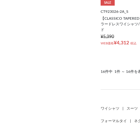
SALE
CT923026-2A_S
【CLASSICO TAPE
ラードレスワイシャツ/
ド
¥5,390
¥4,312
WEB価格
税込
16件中
1件 ～ 16件を
ワイシャツ
|
スーツ
フォーマルタイ
|
ネ