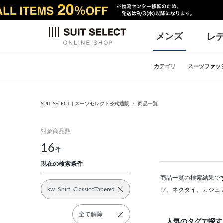
メンズ
レ
カテゴリ
スーツファッ
SUIT SELECT | スーツセレクト公式通販
商品一覧
対象商品数
16
件
現在の検索条件
商品一覧の検索結果です
kw_Shirt_ClassicoTapered
ツ、ネクタイ、カジュ
全て解除
人気のタグで探す