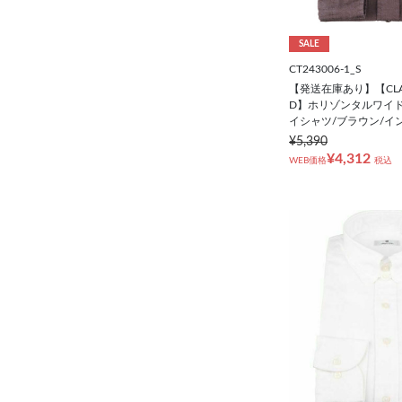
シューズ
SALE
靴下
CT243006-1_S
【発送在庫あり】【CLASS
D】ホリゾンタルワイ
アンダーウェア
イシャツ/ブラウン/イ
¥5,390
¥4,312
WEB価格
税込
コート
オーダースーツ
オーダーシャツ