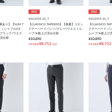
SALE
SALE
SSG2555-25_T
SSG2555-31_T
あり】【SLIM T
【CLASSICO TAPERED】【春夏】 1タッ
【CLASSICO T
ォッシャブル0タ
クテーパードパンツ/グレー/ウエストム
クテーパードパン
ブラック/ウエス
ーブ/※裾上げ済み仕様
ムーブ/※裾上げ
げ済仕様
¥10,890
¥10,890
¥8,712
¥8,712
WEB価格
税込
WEB価格