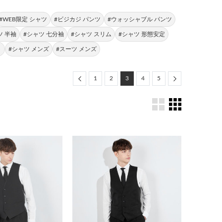
#WEB限定 シャツ
#ビジカジ パンツ
#ウォッシャブル パンツ
ツ 半袖
#シャツ 七分袖
#シャツ スリム
#シャツ 形態安定
ト
#シャツ メンズ
#スーツ メンズ
Previous
Next
1
2
3
4
5