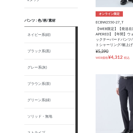
オンライン限定
BB5(170㎝/94㎝)
パンツ : 色/柄/素材
ECBW2550-27_T
【WEB限定】【発送在庫
BB6(175㎝/96㎝)
APERED】【年間】ウ
ネイビー系(紺)
ックテーパードパンツ/
トシャーリング/裾上
BB7(180㎝/98㎝)
ブラック系(黒)
¥5,390
¥4,312
WEB価格
税込
BB8(185㎝/100㎝)
グレー系(灰)
SML表記
ブラウン系(茶)
（ジャケット & パンツ）
S
グリーン系(緑)
M
ソリッド・無地
L
ストライプ