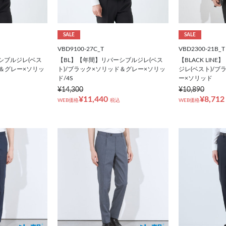
SALE
SALE
VBD9100-27C_T
VBD2300-21B_T
シブルジレ(ベス
【BL】【年間】リバーシブルジレ(ベス
【BLACK LI
ド＆グレー×ソリッ
ト)/ブラック×ソリッド＆グレー×ソリッ
ジレ(ベスト)/
ド/4S
ー×ソリッド
¥14,300
¥10,890
¥11,440
¥8,712
WEB価格
税込
WEB価格