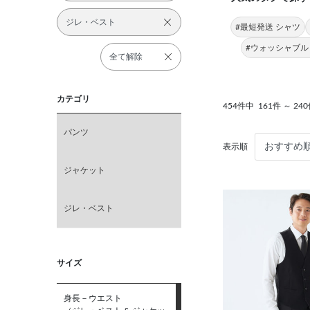
ジレ・ベスト
#最短発送 シャツ
#ウォッシャブル
全て解除
カテゴリ
454件中
161件 ～ 2
パンツ
表示順
ジャケット
ジレ・ベスト
サイズ
身長－ウエスト