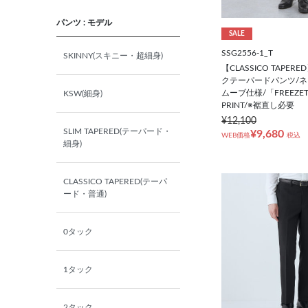
A6(175㎝/82㎝)
パンツ : モデル
SALE
A7(180㎝/84㎝)
SSG2556-1_T
SKINNY(スキニー・超細身)
【CLASSICO TAPE
A8(185㎝/86㎝)
クテーパードパンツ/ネ
ムーブ仕様/「FREEZE
KSW(細身)
PRINT/※裾直し必要
AB4(165㎝/84㎝)
¥12,100
SLIM TAPERED(テーパード・
¥9,680
WEB価格
税込
細身)
AB5(170㎝/86㎝)
CLASSICO TAPERED(テーパ
AB6(175㎝/88㎝)
ード・普通)
AB7(180㎝/90㎝)
0タック
AB8(185㎝/92㎝)
1タック
BB4(165㎝/92㎝)
2タック