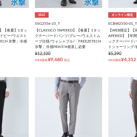
SALE
オンライン限定
SSG2556-25_T
ECBW2550-01_T
RED】【春夏】1タッ
【CLASSICO TAPERED】【春夏】1タッ
【WEB限定】【発
イビー/ウエスト
クテーパードパンツ/グレー/ウエストム
APERED】【
TECH 氷撃」冷感
ーブ仕様/ウォシャブル/「FREEZETECH
ックテーパードパ
氷撃」冷感PRINT/※裾直し必要
トシャーリング/
¥12,100
¥5,390
¥9,680
¥4,312
WEB価格
税込
WEB価格