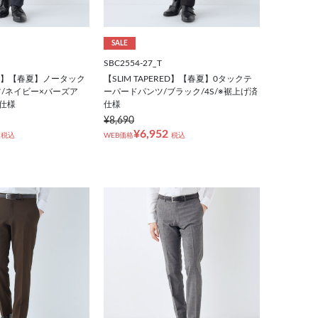
SALE
SBC2554-27_T
RED】【春夏】ノータック
【SLIM TAPERED】【春夏】0タックテ
/ネイビー×バーズア
ーパードパンツ/ブラック/4S/※裾上げ済
済仕様
仕様
¥8,690
¥6,952
税込
WEB価格
税込