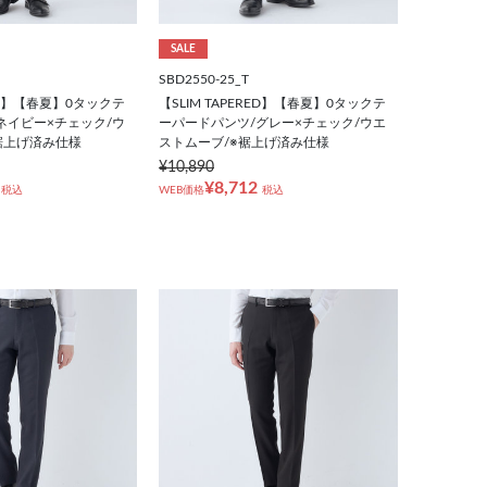
SALE
SBD2550-25_T
RED】【春夏】0タックテ
【SLIM TAPERED】【春夏】0タックテ
ネイビー×チェック/ウ
ーパードパンツ/グレー×チェック/ウエ
裾上げ済み仕様
ストムーブ/※裾上げ済み仕様
¥10,890
¥8,712
税込
WEB価格
税込