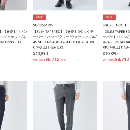
SALE
SALE
SBC2551-25_T
SBC2551-31_T
RED】【春夏】リネン
【SLIM TAPERED】【春夏】0タックテ
【SLIM TAPE
ルジャケット/ネ
ーパードパンツ/グレー/ウォッシャブル/
ーパードパンツ/
MARZOTTO
4S SUSTAINABILITY&ECOLOGY FABRI
ル/4S SUSTAINA
C/※裾上げ済み仕様
RIC/※裾上げ済
¥10,890
¥10,890
¥8,712
¥8,712
WEB価格
税込
WEB価格