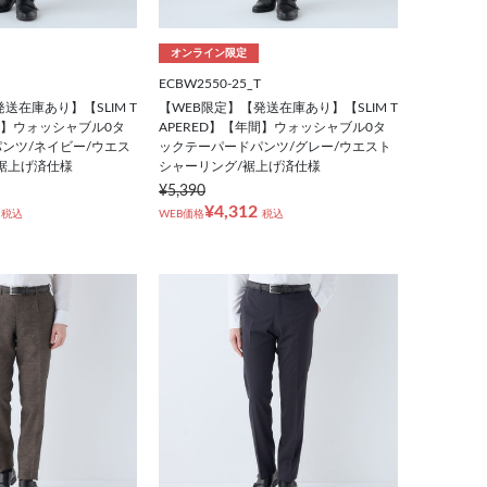
オンライン限定
ECBW2550-25_T
送在庫あり】【SLIM T
【WEB限定】【発送在庫あり】【SLIM T
年間】ウォッシャブル0タ
APERED】【年間】ウォッシャブル0タ
ンツ/ネイビー/ウエス
ックテーパードパンツ/グレー/ウエスト
裾上げ済仕様
シャーリング/裾上げ済仕様
¥5,390
¥4,312
税込
WEB価格
税込