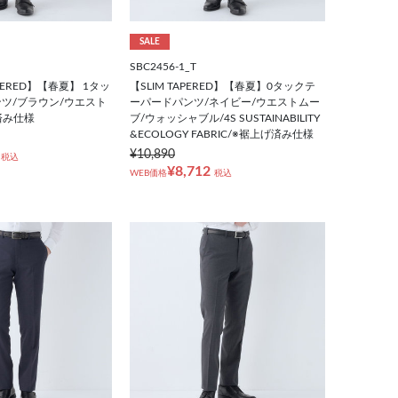
SALE
SBC2456-1_T
APERED】【春夏】 1タッ
【SLIM TAPERED】【春夏】0タックテ
ツ/ブラウン/ウエスト
ーパードパンツ/ネイビー/ウエストムー
済み仕様
ブ/ウォッシャブル/4S SUSTAINABILITY
&ECOLOGY FABRIC/※裾上げ済み仕様
¥10,890
税込
¥8,712
WEB価格
税込