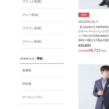
ブラック系(黒)
BBLL
グレー系(灰)
SALE
SSC2552-25_T
ABS
【CLASSICO TAPE
ブラウン系(茶)
クテーパードパンツ/グ
ーブ4S SUSTAINABILI
ABM
BRIC/※裾上げ済み仕様
グリーン系(緑)
¥10,890
¥8,712
ABL
WEB価格
税込
ジャケット : 季節
ABLL
春夏物
ウエスト（cm）
（パンツ）
秋冬物
73cm
オールシーズン
76cm