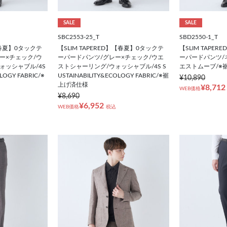
SALE
SALE
SBC2553-25_T
SBD2550-1_T
】【春夏】0タックテ
【SLIM TAPERED】【春夏】0タックテ
【SLIM TAPE
ー×チェック/ウ
ーパードパンツ/グレー×チェック/ウエ
ーパードパンツ/
ォッシャブル/4S
ストシャーリング/ウォッシャブル/4S S
エストムーブ/※
LOGY FABRIC/※
USTAINABILITY&ECOLOGY FABRIC/※裾
¥10,890
上げ済仕様
¥8,712
WEB価格
¥8,690
¥6,952
WEB価格
税込