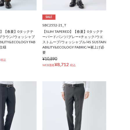
SALE
SBC2552-21_T
RED】【春夏】0タックテ
【SLIM TAPERED】【春夏】0タックテ
ブラウン/ウォッシャブ
ーパードパンツ/グレー×チェック/ウエ
BILITY&ECOLOGY FAB
ストムーブ/ウォッシャブル/4S SUSTAIN
み仕様
ABILITY&ECOLOGY FABRIC/※裾上げ必
要
¥10,890
税込
¥8,712
WEB価格
税込