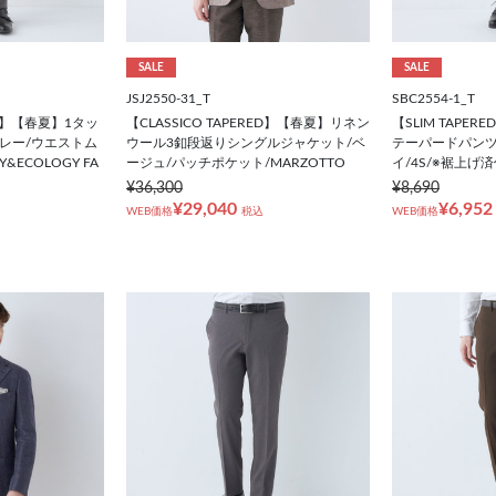
SALE
SALE
JSJ2550-31_T
SBC2554-1_T
RED】【春夏】1タッ
【CLASSICO TAPERED】【春夏】リネン
【SLIM TAPE
レー/ウエストム
ウール3釦段返りシングルジャケット/ベ
テーパードパンツ
TY&ECOLOGY FA
ージュ/パッチポケット/MARZOTTO
イ/4S/※裾上げ
¥36,300
¥8,690
¥29,040
¥6,952
WEB価格
税込
WEB価格