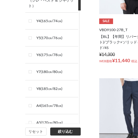
（ジレ・ベスト & ジャケッ
ト）
Y4(165㎝/74㎝)
SALE
VBD9100-27B_T
【BL】【年間】リバー
Y5(170㎝/76㎝)
ト)/ブラック×ソリッ
ド/4S
¥14,300
Y6(175㎝/78㎝)
¥11,440
WEB価格
税込
Y7(180㎝/80㎝)
Y8(185㎝/82㎝)
A4(165㎝/78㎝)
A5(170㎝/80㎝)
リセット
絞り込む