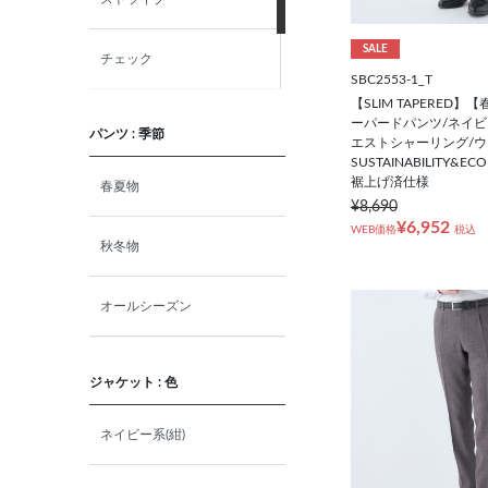
SALE
LL
チェック
SBC2553-1_T
【SLIM TAPERED
3L
ウォッシャブル
ーパードパンツ/ネイビ
パンツ : 季節
エストシャーリング/ウ
SUSTAINABILITY&ECO
ABS
裾上げ済仕様
春夏物
¥8,690
¥6,952
WEB価格
税込
ABM
秋冬物
ABL
オールシーズン
ABLL
ジャケット : 色
BBM
ネイビー系(紺)
BBL