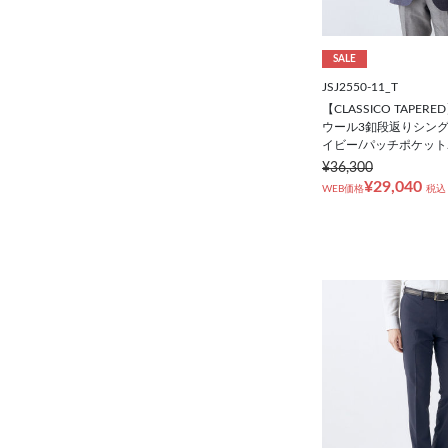
79cm
SALE
JSJ2550-11_T
82cm
【CLASSICO TAPE
ウール3釦段返りシング
イビー/パッチポケット/
85cm
¥36,300
¥29,040
WEB価格
税込
88cm
91cm
94cm
97cm