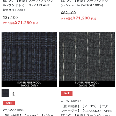
ED W】【春夏】スーツ/ブラウン
ED W】【春夏】スーツ/ブラウ
×ハウンドトゥース/MARLANE
ン/Marzotto (WOOL100%)
(WOOL100%)
¥89,100
¥89,100
¥71,280
WEB価格
税込
¥71,280
WEB価格
税込
SALE
CT_W-525457
SALE
【国内縫製】【MEN'S】【パター
CT_W-631004
ンオーダー】【CLASSICO TAPER
ED W】【春夏】スーツ/グレー×
【国内縫製】【MEN'S】【パター