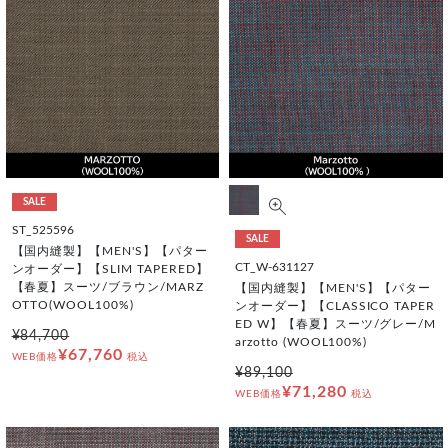
SALE
ST_525596
SALE
【国内縫製】【MEN'S】【パター
CT_W-631127
ンオーダー】【SLIM TAPERED】
【春夏】スーツ/ブラウン/MARZ
【国内縫製】【MEN'S】【パター
OTTO(WOOL100%)
ンオーダー】【CLASSICO TAPER
ED W】【春夏】スーツ/グレー/M
¥84,700
arzotto (WOOL100%)
¥67,760
WEB価格
税込
¥89,100
¥71,280
WEB価格
税込