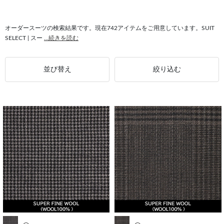
#Aライン アンコン仕立て
#Aライン メンズ
#Aライン SUIT SELECT
#Aライン CLASSICO TAPERED
#Aライン 国内縫製
オーダースーツの検索結果です。現在742アイテムをご用意しています。SUIT
SELECT | スー
...続きを読む
並び替え
絞り込む