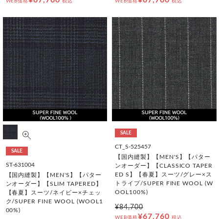
WEB価格
税込
WEB価格
税込
SALE
CT_S-525457
SALE
【国内縫製】【MEN'S】【パター
ST-631004
ンオーダー】【CLASSICO TAPER
ED S】【春夏】スーツ/グレー×ス
【国内縫製】【MEN'S】【パター
トライプ/SUPER FINE WOOL (W
ンオーダー】【SLIM TAPERED】
OOL100%)
【春夏】スーツ/ネイビー×チェッ
ク/SUPER FINE WOOL (WOOL1
¥84,700
00%)
¥67,760
WEB価格
税込