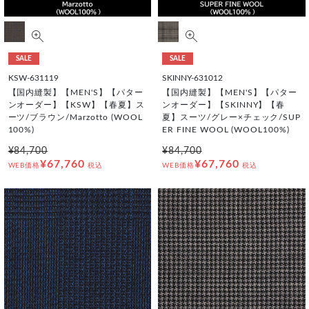
SALE
SALE
KSW-631119
SKINNY-631012
【国内縫製】【MEN'S】【パター
【国内縫製】【MEN'S】【パター
ンオーダー】【KSW】【春夏】ス
ンオーダー】【SKINNY】【春
ーツ/ブラウン/Marzotto (WOOL
夏】スーツ/グレー×チェック/SUP
100%)
ER FINE WOOL (WOOL100%)
¥84,700
¥84,700
¥67,760
¥67,760
WEB価格
税込
WEB価格
税込