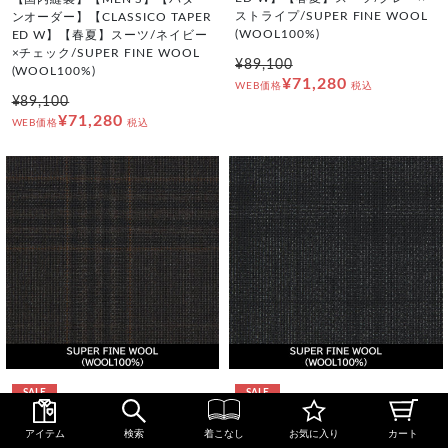
ストライプ/SUPER FINE WOOL
ンオーダー】【CLASSICO TAPER
(WOOL100%)
ED W】【春夏】スーツ/ネイビー
×チェック/SUPER FINE WOOL
¥89,100
(WOOL100%)
¥71,280
WEB価格
税込
¥89,100
¥71,280
WEB価格
税込
SALE
SALE
CT_W-525465
CT_W-525473
アイテム
検索
着こなし
お気に入り
カート
【国内縫製】【MEN'S】【パター
【国内縫製】【MEN'S】【パター