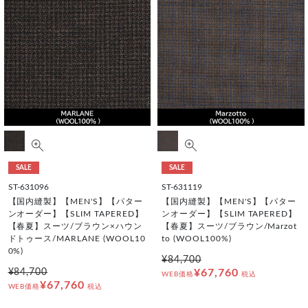
SALE
SALE
ST-631096
ST-631119
【国内縫製】【MEN'S】【パター
【国内縫製】【MEN'S】【パター
ンオーダー】【SLIM TAPERED】
ンオーダー】【SLIM TAPERED】
【春夏】スーツ/ブラウン×ハウン
【春夏】スーツ/ブラウン/Marzot
ドトゥース/MARLANE (WOOL10
to (WOOL100%)
0%)
¥84,700
¥84,700
¥67,760
WEB価格
税込
¥67,760
WEB価格
税込