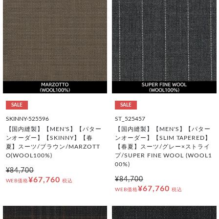
SALE
SALE
SKINNY-525596
ST_525457
【国内縫製】【MEN'S】【パター
【国内縫製】【MEN'S】【パター
ンオーダー】【SKINNY】【春
ンオーダー】【SLIM TAPERED】
夏】スーツ/ブラウン/MARZOTT
【春夏】スーツ/グレー×ストライ
O(WOOL100%)
プ/SUPER FINE WOOL (WOOL1
00%)
¥84,700
¥67,760
¥84,700
WEB価格
税込
¥67,760
WEB価格
税込