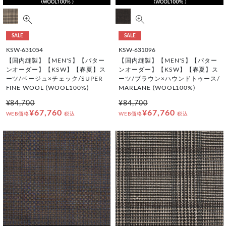
SALE
SALE
KSW-631054
KSW-631096
【国内縫製】【MEN'S】【パター
【国内縫製】【MEN'S】【パター
ンオーダー】【KSW】【春夏】ス
ンオーダー】【KSW】【春夏】ス
ーツ/ベージュ×チェック/SUPER
ーツ/ブラウン×ハウンドトゥース/
FINE WOOL (WOOL100%)
MARLANE (WOOL100%)
¥84,700
¥84,700
¥67,760
¥67,760
WEB価格
税込
WEB価格
税込