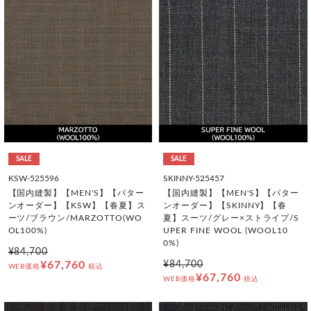
SALE
SALE
KSW-525596
SKINNY-525457
【国内縫製】【MEN'S】【パター
【国内縫製】【MEN'S】【パター
ンオーダー】【KSW】【春夏】ス
ンオーダー】【SKINNY】【春
ーツ/ブラウン/MARZOTTO(WO
夏】スーツ/グレー×ストライプ/S
OL100%)
UPER FINE WOOL (WOOL10
0%)
¥84,700
¥67,760
¥84,700
WEB価格
税込
¥67,760
WEB価格
税込