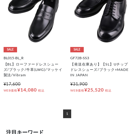
SALE
SALE
BL015-BL_R
GF72B-SS3
【BL】ローファードレスシュー
【発送在庫あり】【SL】Uチップ
ズ/ブラック/牛革(LWG)/マッケイ
ドレスシューズ/ブラック+MADE
製法/Vibram
IN JAPAN
¥17,600
¥31,900
¥14,080
¥25,520
WEB価格
税込
WEB価格
税込
1
注目キーワード