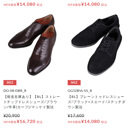
¥14,080
¥14,080
WEB価格
税込
WEB価格
税込
SALE
SALE
DO-08-DBR_R
GG52BVL-SS_R
【発送在庫あり】【BL】ストレー
【BL】プレーントゥドレスシュー
トチップドレスシューズ/ブラウ
ズ/ブラック×スエード/ステッチダ
ン/牛革(カーフ)/マッケイ製法
ウン製法
¥20,900
¥17,600
¥16,720
¥14,080
WEB価格
税込
WEB価格
税込