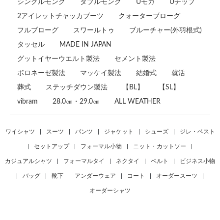
シングルモンク
ダブルモンク
Uモカ
Uチップ
2アイレットチャッカブーツ
クォーターブローグ
フルブローグ
スワールトゥ
ブルーチャー(外羽根式)
タッセル
MADE IN JAPAN
グットイヤーウエルト製法
セメント製法
ボロネーゼ製法
マッケイ製法
結婚式
就活
葬式
ステッチダウン製法
【BL】
【SL】
vibram
28.0㎝・29.0㎝
ALL WEATHER
ワイシャツ
|
スーツ
|
パンツ
|
ジャケット
|
シューズ
|
ジレ・ベスト
|
セットアップ
|
フォーマル小物
|
ニット・カットソー
|
カジュアルシャツ
|
フォーマルタイ
|
ネクタイ
|
ベルト
|
ビジネス小物
|
バッグ
|
靴下
|
アンダーウェア
|
コート
|
オーダースーツ
|
オーダーシャツ