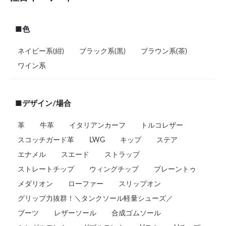
■色
ネイビー系(紺)
ブラック系(黒)
ブラウン系(茶)
ワイン系
■デザイン/場合
革
牛革
イタリアンカーフ
トルコレザー
スコッチガード革
LWG
キップ
ステア
エナメル
スエード
ストラップ
ストレートチップ
ウィングチップ
プレーントゥ
メダリオン
ローファー
スリップオン
グリップ力抜群！＼タンクソール軽量シューズ／
ブーツ
レザーソール
合成ゴムソール