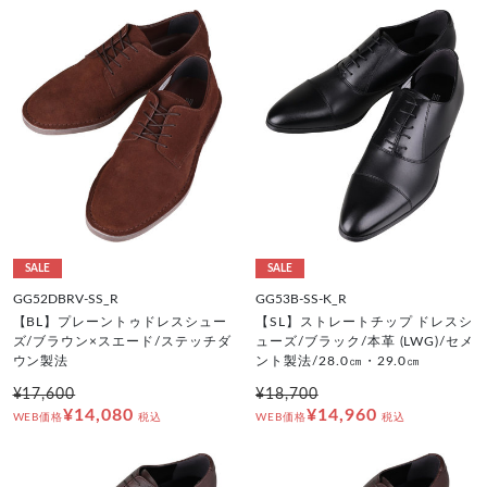
SALE
SALE
GG52DBRV-SS_R
GG53B-SS-K_R
【BL】プレーントゥドレスシュー
【SL】ストレートチップ ドレスシ
ズ/ブラウン×スエード/ステッチダ
ューズ/ブラック/本革 (LWG)/セメ
ウン製法
ント製法/28.0㎝・29.0㎝
¥17,600
¥18,700
¥14,080
¥14,960
WEB価格
税込
WEB価格
税込