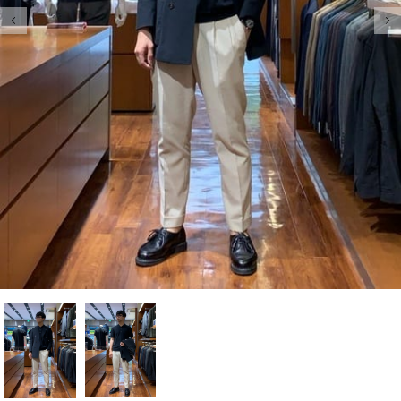
前の画像
次