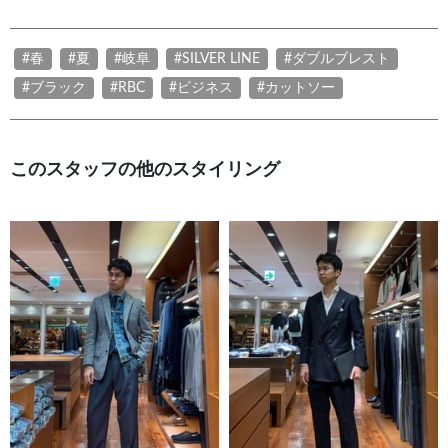
#春
#夏
#岐阜
#SILVER LINE
#ダブルブレスト
#ブラック
#RBC
#ビジネス
#カットソー
このスタッフの他のスタイリング