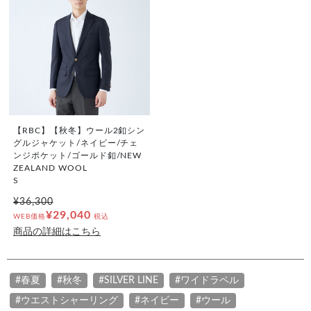
【RBC】【秋冬】ウール2釦シン
グルジャケット/ネイビー/チェ
ンジポケット/ゴールド釦/NEW
ZEALAND WOOL
S
¥36,300
¥29,040
WEB価格
税込
商品の詳細はこちら
#春夏
#秋冬
#SILVER LINE
#ワイドラペル
#ウエストシャーリング
#ネイビー
#ウール