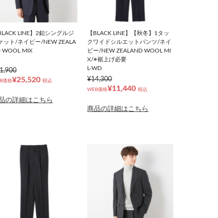
BLACK LINE】2釦シングルジ
【BLACK LINE】【秋冬】1タッ
ケット/ネイビー/NEW ZEALA
クワイドシルエットパンツ/ネイ
 WOOL MIX
ビー/NEW ZEALAND WOOL MI
X/※裾上げ必要
L-WD
1,900
¥25,520
¥14,300
B価格
税込
¥11,440
WEB価格
税込
品の詳細はこちら
商品の詳細はこちら