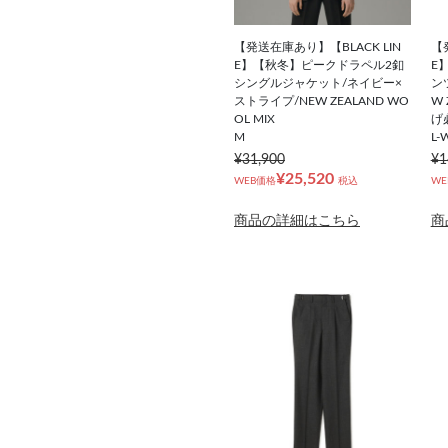
【発送在庫あり】【BLACK LIN
【
E】【秋冬】ピークドラペル2釦
E
シングルジャケット/ネイビー×
ン
ストライプ/NEW ZEALAND WO
W 
OL MIX
げ
M
L-
¥31,900
¥1
¥25,520
WEB価格
税込
WE
商品の詳細はこちら
商