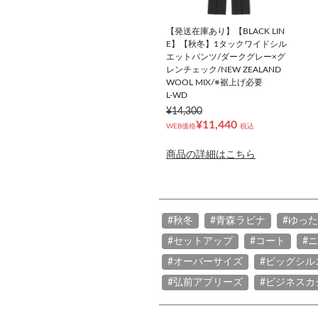
【発送在庫あり】【BLACK LIN
E】【秋冬】1タックワイドシル
エットパンツ/ダークグレー×グ
レンチェック/NEW ZEALAND
WOOL MIX/※裾上げ必要
L-WD
¥14,300
¥11,440
WEB価格
税込
商品の詳細はこちら
#秋冬
#青森ラビナ
#ゆっ
#セットアップ
#コート
#
#オーバーサイズ
#ビッグシル
#弘前アプリーズ
#ビジネスカ