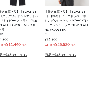
発送在庫あり】【BLACK LIN
【発送在庫あり】【BLACK LIN
】1タックワイドシルエットパ
E】【秋冬】ピークドラペル2釦
ツ/ネイビー×ストライプ/NE
シングルジャケット/ダークグレ
ZEALAND WOOL MIX/※裾上
ー×グレンチェック/NEW ZEALA
必要
ND WOOL MIX
WD
M
4,300
¥31,900
¥11,440
¥25,520
B価格
税込
WEB価格
税込
品の詳細はこちら
商品の詳細はこちら