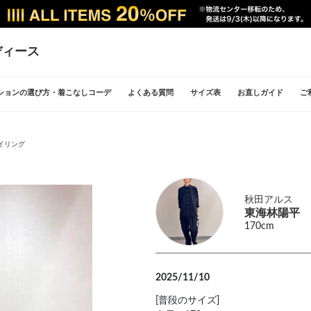
ディース
ションの選び方・着こなしコーデ
よくある質問
サイズ表
お直しガイド
ご
イリング
秋田アルス
東海林陽平
170cm
2025/11/10
[普段のサイズ]