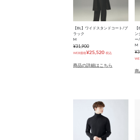
【BL】ワイドスタンドコート/ブ
【
ラック
ン
M
ー/
M
¥31,900
¥25,520
¥3
WEB価格
税込
WE
商品の詳細はこちら
商