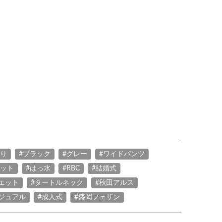
たり
#ブラック
#グレー
#ワイドパンツ
ニット
#はっ水
#RBC
#結婚式
エット
#タートルネック
#秋田アルス
ジュアル
#成人式
#盛岡フェザン