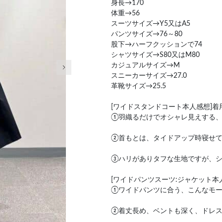
身長→170
体重→56
スーツサイズ→Y5又はA5
パンツサイズ→76～80
股下→ハーフクッションで74
シャツサイズ→S80又はM80
次の画像
カジュアルサイズ→M
スニーカーサイズ→27.0
革靴サイズ→25.5
[ワイドスタンドコート本人感想]着
①羽織るだけでオシャレ見えする
②首もとは、タイドアップ時寝せ
③ハリがありタフな生地ですが、
[ワイドパンツスーツ:ジャケット本
①ワイドパンツに合う、こんなモ
②着丈長め、ベントも深く、ドレ