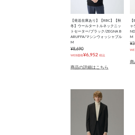
【発送在庫あり】【RBC】【秋
【
冬】ウールタートルネックニッ
ャ
トセーター/ブラック/ZEGNA B
ND
ARUFFA/マシンウォッシャブル
M
M
¥3
¥8,690
WE
¥6,952
WEB価格
税込
商
商品の詳細はこちら