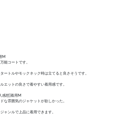
用M
、万能コートです。
てタートルやモックネック時は立てると良さそうです。
シルエットの良さで着やすい着用感です。
人感想]着用M
ードな雰囲気のジャケットが欲しかった。
スジャンルで上品に着用できます。