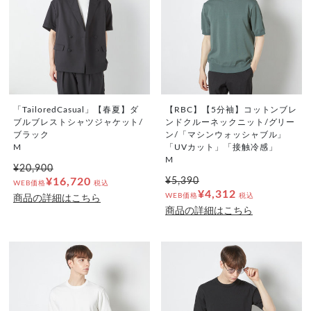
「TailoredCasual」【春夏】ダ
【RBC】【5分袖】コットンブレ
ブルブレストシャツジャケット/
ンドクルーネックニット/グリー
ブラック
ン/「マシンウォッシャブル」
M
「UVカット」「接触冷感」
M
¥20,900
¥16,720
¥5,390
WEB価格
税込
¥4,312
WEB価格
税込
商品の詳細はこちら
商品の詳細はこちら