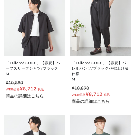
「TailoredCasual」【春夏】ハ
「TailoredCasual」【春夏】バ
ーフスリーブシャツ/ブラック
レルパンツ/ブラック/※裾上げ済
M
仕様
M
¥10,890
¥8,712
¥10,890
WEB価格
税込
¥8,712
WEB価格
税込
商品の詳細はこちら
商品の詳細はこちら