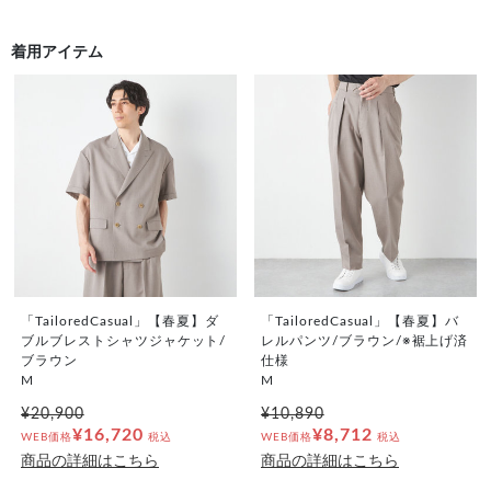
着用アイテム
「TailoredCasual」【春夏】ダ
「TailoredCasual」【春夏】バ
ブルブレストシャツジャケット/
レルパンツ/ブラウン/※裾上げ済
ブラウン
仕様
M
M
¥20,900
¥10,890
¥16,720
¥8,712
WEB価格
税込
WEB価格
税込
商品の詳細はこちら
商品の詳細はこちら