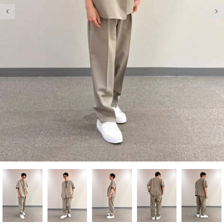
前の画像
次