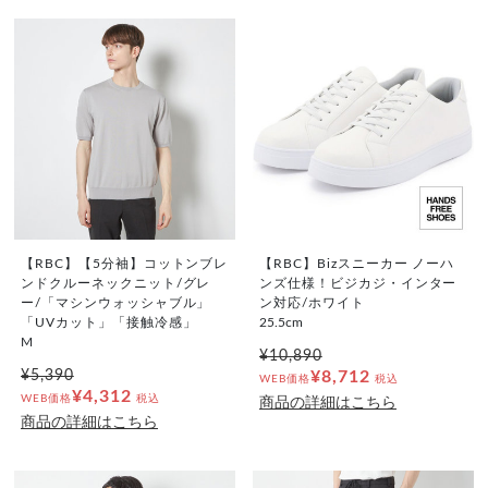
【RBC】【5分袖】コットンブレ
【RBC】Bizスニーカー ノーハ
ンドクルーネックニット/グレ
ンズ仕様！ビジカジ・インター
ー/「マシンウォッシャブル」
ン対応/ホワイト
「UVカット」「接触冷感」
25.5cm
M
¥10,890
¥5,390
¥8,712
WEB価格
税込
¥4,312
WEB価格
税込
商品の詳細はこちら
商品の詳細はこちら