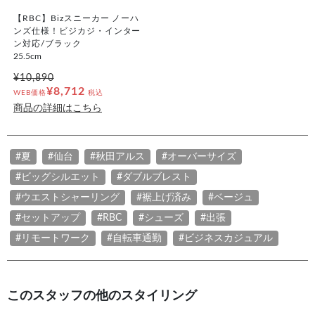
【RBC】Bizスニーカー ノーハ
ンズ仕様！ビジカジ・インター
ン対応/ブラック
25.5cm
¥10,890
¥8,712
WEB価格
税込
商品の詳細はこちら
#夏
#仙台
#秋田アルス
#オーバーサイズ
#ビッグシルエット
#ダブルブレスト
#ウエストシャーリング
#裾上げ済み
#ベージュ
#セットアップ
#RBC
#シューズ
#出張
#リモートワーク
#自転車通勤
#ビジネスカジュアル
このスタッフの他のスタイリング