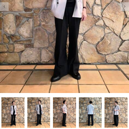
前の画像
次