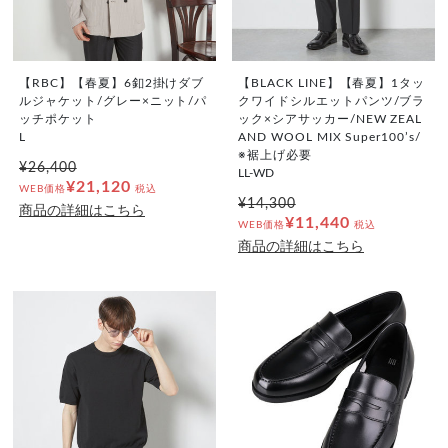
【RBC】【春夏】6釦2掛けダブ
【BLACK LINE】【春夏】1タッ
ルジャケット/グレー×ニット/パ
クワイドシルエットパンツ/ブラ
ッチポケット
ック×シアサッカー/NEW ZEAL
L
AND WOOL MIX Super100’s/
※裾上げ必要
¥26,400
LL-WD
¥21,120
WEB価格
税込
¥14,300
商品の詳細はこちら
¥11,440
WEB価格
税込
商品の詳細はこちら