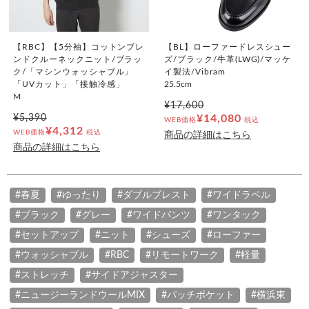
【RBC】【5分袖】コットンブレ
【BL】ローファードレスシュー
ンドクルーネックニット/ブラッ
ズ/ブラック/牛革(LWG)/マッケ
ク/「マシンウォッシャブル」
イ製法/Vibram
「UVカット」「接触冷感」
25.5cm
M
¥17,600
¥5,390
¥14,080
WEB価格
税込
¥4,312
WEB価格
税込
商品の詳細はこちら
商品の詳細はこちら
#春夏
#ゆったり
#ダブルブレスト
#ワイドラペル
#ブラック
#グレー
#ワイドパンツ
#ワンタック
#セットアップ
#ニット
#シューズ
#ローファー
#ウォッシャブル
#RBC
#リモートワーク
#軽量
#ストレッチ
#サイドアジャスター
#ニュージーランドウールMIX
#パッチポケット
#横浜東