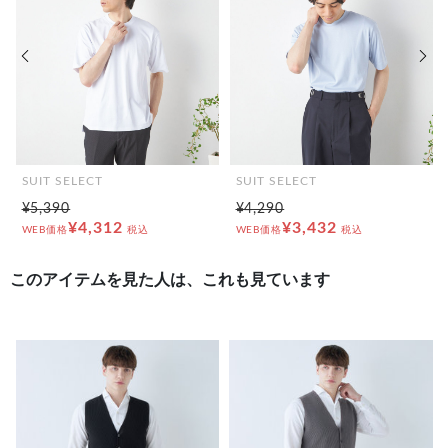
前の画像
次の
SUIT SELECT
SUIT SELECT
¥5,390
¥4,290
¥4,312
¥3,432
WEB価格
税込
WEB価格
税込
このアイテムを見た人は、これも見ています