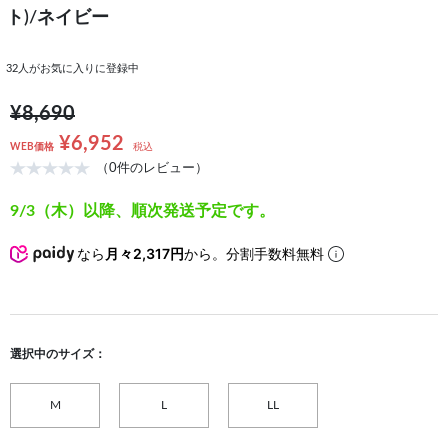
ト)/ネイビー
32
人がお気に入りに登録中
¥8,690
¥6,952
WEB価格
税込
（0件のレビュー）
9/3（木）以降、順次発送予定です。
なら
月々2,317円
から。分割手数料無料
選択中のサイズ：
M
L
LL