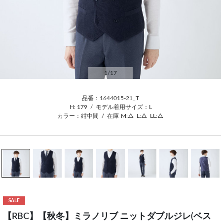
1
/17
品番：1644015-21_T
H: 179
/
モデル着用サイズ：L
カラー：紺中間
/
在庫
M:△
L:△
LL:△
SALE
【RBC】【秋冬】ミラノリブ ニットダブルジレ(ベス