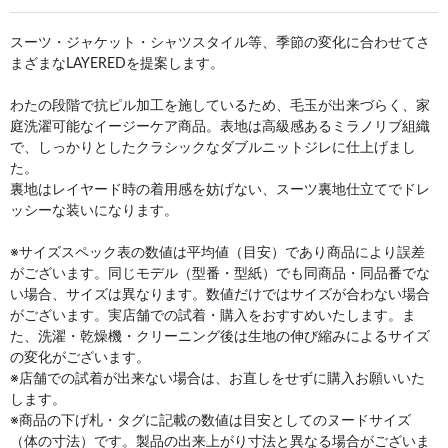
スーツ・ジャケット・シャツスタイル等、季節の変化に合わせてさ
まざまなLAYEREDを提案します。
わたの段階で抗ピル加工を施しているため、毛玉が出来づらく、家
庭洗濯可能なイージーケア商品。表地は高級感あるミラノリブ組織
で、しっかりとしたクラシックなダブルニットジレに仕上げまし
た。
裏地はレイヤード時の着用感を妨げない、スーツ裏地仕立てでドレ
ッシーな装いになります。
※サイズスペック表の数値は平均値（目安）であり商品により誤差
がございます。同じモデル（型番・型紙）でも同商品・同品番でな
い場合、サイズは異なります。数値だけではサイズが合わない場合
がございます。実店舗での試着・購入をおすすめいたします。ま
た、洗濯・乾燥機・クリーニング後は生地の伸び縮みによるサイズ
の変化がございます。
※店舗での試着が出来ない場合は、お直しをせずに購入お願いいた
します。
※商品の下げ札・タグに記載の数値は目安としてのヌードサイズ
（体の寸法）です。製品の出来上がり寸法と異なる場合がございま