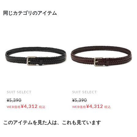
同じカテゴリのアイテム
前の画像
次の
SUIT SELECT
SUIT SELECT
¥5,390
¥5,390
¥4,312
¥4,312
WEB価格
税込
WEB価格
税込
このアイテムを見た人は、これも見ています