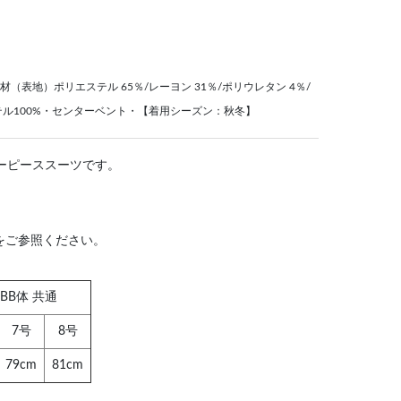
素材（表地）ポリエステル 65％/レーヨン 31％/ポリウレタン 4％/
ル100%・センターベント・【着用シーズン：秋冬】
ーピーススーツです。
をご参照ください。
/ BB体 共通
7号
8号
79cm
81cm