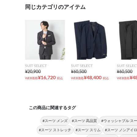
同じカテゴリのアイテム
SUIT SELECT
SUIT SELECT
SUIT SELEC
¥20,900
¥60,500
¥60,500
¥16,720
¥48,400
¥4
WEB価格
税込
WEB価格
税込
WEB価格
この商品に関連するタグ
#スーツ メンズ
#スーツ 高品質
#ウォッシャブル ス
#スーツ ストレッチ
#スーツ スリム
#スーツ ノンアイ