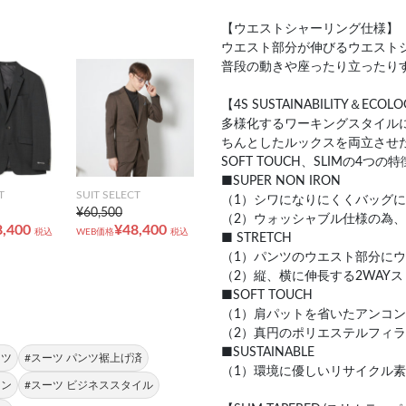
【ウエストシャーリング仕様】
ウエスト部分が伸びるウエスト
普段の動きや座ったり立ったり
【4S SUSTAINABILITY＆ECOL
多様化するワーキングスタイル
ちんとしたルックスを両立させたビジ
SOFT TOUCH、SLIMの4
■SUPER NON IRON
T
SUIT SELECT
（1）シワになりにくくバッグに
¥60,500
（2）ウォッシャブル仕様の為
8,400
¥48,400
税込
WEB価格
税込
■ STRETCH
（1）パンツのウエスト部分に
（2）縦、横に伸長する2WAY
■SOFT TOUCH
（1）肩パットを省いたアンコ
（2）真円のポリエステルフィ
■SUSTAINABLE
ーツ
#スーツ パンツ裾上げ済
（1）環境に優しいリサイクル
ロン
#スーツ ビジネススタイル