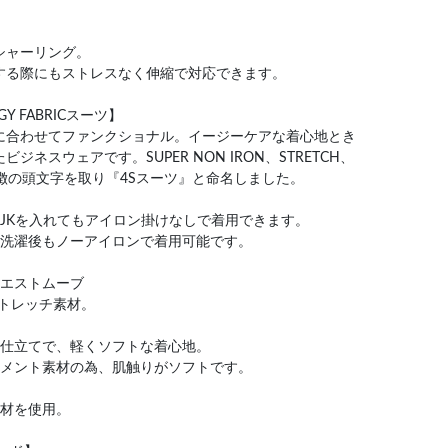
シャーリング。
する際にもストレスなく伸縮で対応できます。
OGY FABRICスーツ】
に合わせてファンクショナル。イージーケアな着心地とき
ネスウェアです。SUPER NON IRON、STRETCH、
つの特徴の頭文字を取り『4Sスーツ』と命名しました。
JKを入れてもアイロン掛けなしで着用できます。
、洗濯後もノーアイロンで着用可能です。
ウエストムーブ
ストレッチ素材。
ン仕立てで、軽くソフトな着心地。
ラメント素材の為、肌触りがソフトです。
素材を使用。