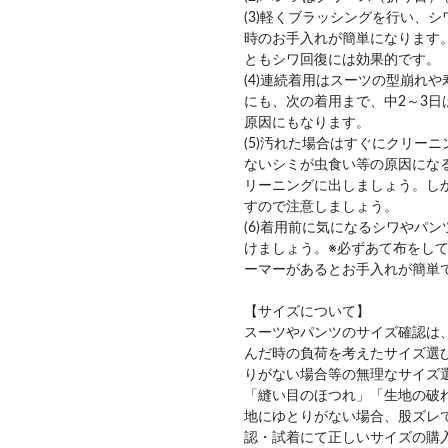
(3)軽くブラッシングを行い、
時のお手入れが簡単になります
ともシワ回復には効果的です。
(4)連続着用はスーツの型崩れ
にも、次の着用まで、中2～3日
原因にもなります。
(5)汚れた場合はすぐにクリー
ないシミが虫食い等の原因にな
リーニングに出しましょう。し
すので注意しましょう。
(6)着用前に気になるシワやパ
けましょう。※必ずあて布をし
ーマーがあるとお手入れが簡単
【サイズについて】
スーツやパンツのサイズ確認は
んだ時の負荷を考えたサイズ選
りがない場合等の無理なサイズ
「縫い目のほつれ」「生地の破
地にゆとりがない場合、股ズレ
認・試着にて正しいサイズの購