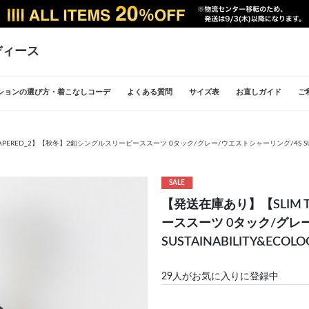
ディース
ションの選び方・着こなしコーデ
よくある質問
サイズ表
お直しガイド
ご
APERED_2】【秋冬】2釦シングルスリーピーススーツ 0タック/グレー/ウエストシャーリング/4S SUSTAI
SALE
【発送在庫あり】【SLIM 
ーススーツ 0タック/グレ
SUSTAINABILITY&EC
29
人がお気に入りに登録中