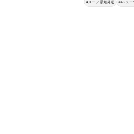
#スーツ 最短発送
#4S スー