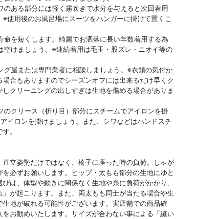
シワのある部分には軽く霧吹きで水分を与えると次回着用
。※使用後のお風呂場にスーツをハンガーに掛けて置くこ
や寿命を短くします。綺麗でお洒落に長い年数着用する為
は空けましょう。※連続着用は毛玉・股ズレ・ニオイ等の
ニング屋または専門業者に相談しましょう。※衣類の気付か
る場合もありますのでシーズンオフには出来るだけ早くク
かしクリーニングの出しすぎは生地を傷める場合がありま
ンツのクリース（折り目）部分にスチームでアイロンを掛
てアイロンを掛けましょう。また、シワなどはハンドスチ
です。
、直立姿勢だけではなく、椅子に座った時の負荷。しゃが
びを必ずお願いします。ヒップ・太もも部分の生地にゆと
選びは、体型や動きに関係なく生地や糸に負荷がかかり、
れ」が起こります。また、両太もも同士が当たる場合や生
で生地が破れる可能性がございます。実店舗での商品確
入をお勧めいたします。サイズが合わない事による「縫い