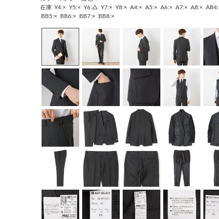
在庫
Y4:×
Y5:×
Y6:△
Y7:×
Y8:×
A4:×
A5:×
A6:×
A7:×
A8:×
AB4:
BB5:×
BB6:×
BB7:×
BB8:×