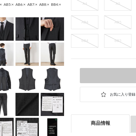
A4
A5
×
AB5:×
AB6:×
AB7:×
AB8:×
BB4:×
AB4
AB5
BB4
BB5
商品情報