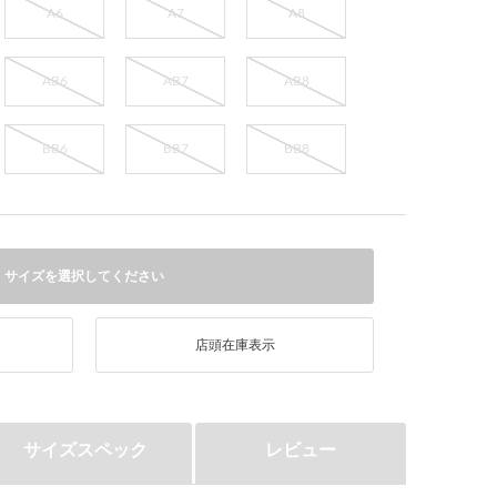
A6
A7
A8
AB6
AB7
AB8
BB6
BB7
BB8
サイズを選択してください
店頭在庫表示
サイズスペック
レビュー