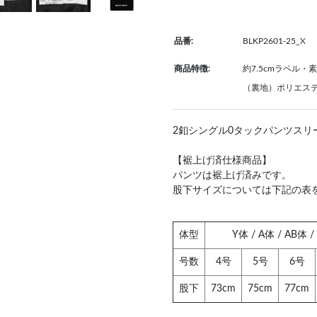
品番:
BLKP2601-25_X
商品特徴:
約7.5cmラペル・
（裏地）ポリエステ
2釦シングル0タックパンツスリ
【裾上げ済仕様商品】
パンツは裾上げ済みです。
股下サイズについては下記の表
体型
Y体 / A体 / AB体 
号数
4号
5号
6号
股下
73cm
75cm
77cm