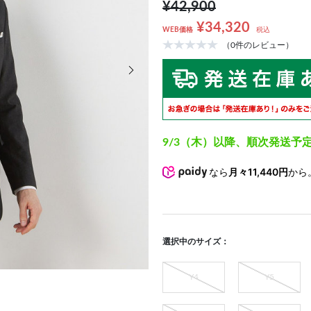
¥42,900
¥34,320
WEB価格
税込
（0件のレビュー）
次の画像
9/3（木）以降、順次発送予
なら
月々11,440円
から
選択中のサイズ：
Y4
Y5