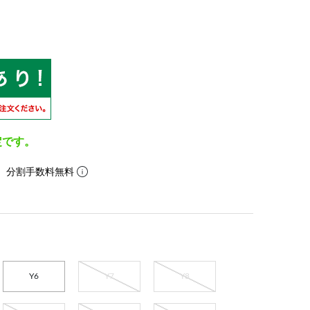
定です。
。分割手数料無料
Y6
Y7
Y8