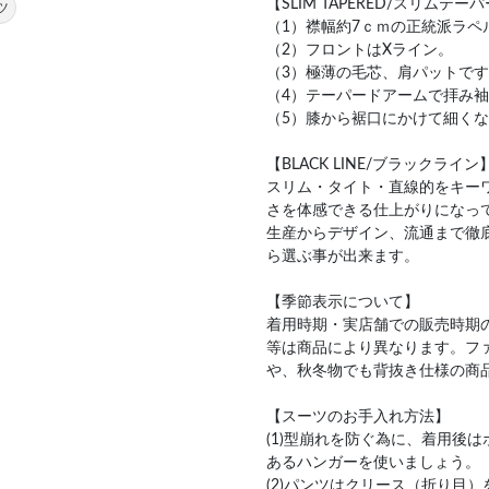
【SLIM TAPERED/スリムテー
ツ
（1）襟幅約7ｃｍの正統派ラペ
（2）フロントはXライン。
（3）極薄の毛芯、肩パットで
（4）テーパードアームで拝み
（5）膝から裾口にかけて細く
【BLACK LINE/ブラックライン
スリム・タイト・直線的をキー
さを体感できる仕上がりになっ
生産からデザイン、流通まで徹
ら選ぶ事が出来ます。
【季節表示について】
着用時期・実店舗での販売時期
等は商品により異なります。フ
や、秋冬物でも背抜き仕様の商
【スーツのお手入れ方法】
(1)型崩れを防ぐ為に、着用後
あるハンガーを使いましょう。
(2)パンツはクリース（折り目