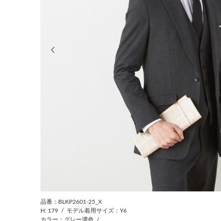
前の画像
品番：BLKP2601-25_X
H: 179
/
モデル着用サイズ：Y6
カラー：グレー濃色
/