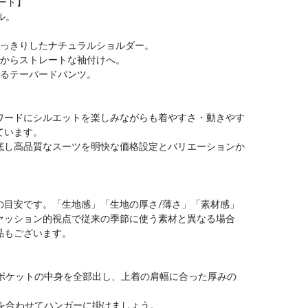
パード】
ル。
すっきりしたナチュラルショルダー。
袖からストレートな袖付けへ。
なるテーパードパンツ。
】
ワードにシルエットを楽しみながらも着やすさ・動きやす
ています。
底し高品質なスーツを明快な価格設定とバリエーションか
の目安です。「生地感」「生地の厚さ/薄さ」「素材感」
ァッション的視点で従来の季節に使う素材と異なる場合
品もございます。
はポケットの中身を全部出し、上着の肩幅に合った厚みの
）を合わせてハンガーに掛けましょう。