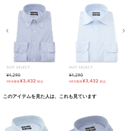
前の画像
次の
SUIT SELECT
SUIT SELECT
¥4,290
¥4,290
¥3,432
¥3,432
WEB価格
税込
WEB価格
税込
このアイテムを見た人は、これも見ています