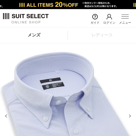
ガイド
ログイン
メニュー
メンズ
レディース
前の画像
次