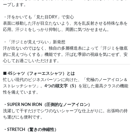
ープします。
・汗をかいても「見た目DRY」で安心
表面に移動した汗が目立たないよう、光を乱反射させる特殊な糸を
応用。汗ジミをしっかり抑制し、周囲に気づかせません。
・「汗ジミが見えづらい」新発想
汗が出ないのではなく、独自の多層構造糸によって「汗ジミを徹底
的に見えづらくする」機能です。汗ばむ季節の視線を気にせず、安
心してお過ごしいただけます。
■ 4Sシャツ（フォーエスシャツ）とは
忙しい現代のビジネスパーソンに向けた、「究極のノーアイロン＆
ストレッチシャツ」。
4つの頭文字（S）
を冠した最高クラスの機能
性を備えています。
・SUPER NON IRON（圧倒的なノーアイロン）
洗濯して干すだけでシワのないシャープな仕上がりに。出張時の持
ち運びにも便利です。
・STRETCH（驚きの伸縮性）