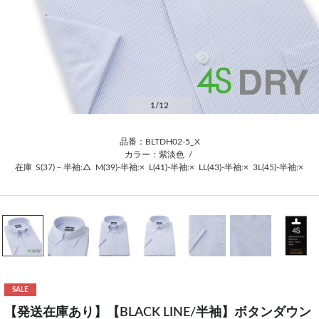
1
/12
品番：BLTDH02-5_X
カラー：紫淡色
/
在庫
S(37)－半袖:△
M(39)-半袖:×
L(41)-半袖:×
LL(43)-半袖:×
3L(45)-半袖:×
SALE
【発送在庫あり】【BLACK LINE/半袖】ボタンダウン