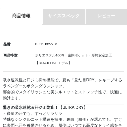
商品情報
サイズスペック
レビュー
品番:
BLTDH02-5_X
商品特徴:
ポリエステル100%・左胸ポケット・形態安定加工･
【BLACK LINE モデル】
吸水速乾性と汗ジミ抑制機能で、夏も「見た目DRY」をキープする
ラベンダーのボタンダウンシャツ。
都会的でスタイリッシュな美シルエットとストレッチ性で、快適に
動けます。
驚きの吸水速乾＆汗ジミ防止！【ULTRA DRY】
・多量の汗でも、ずっとサラサラ
特殊なシングルニット構造を採用。裏面（肌側）が濡れても、すぐ
に表面へ汗を移動させるため、肌側はいつでも高度なドライ感をキ