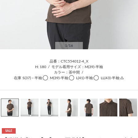
1
/16
品番：CTC554012-4_X
H: 180
/
モデル着用サイズ：M(39)-半袖
カラー：茶中間
/
在庫
S(37)－半袖:◯
M(39)-半袖:◯
L(41)-半袖:◯
LL(43)-半袖:△
SALE