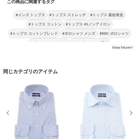
この商品に関連するタグ
#メンズ トップス
#トップス ストレッチ
#トップス 最短発送
#トップス コットン
#トップス 4Sノンアイロン
#トップス コットンブレンド
#ポロシャツ メンズ
#RBC ポロシャツ
#ポロシャツ コットン
#トップス ニット素材
View More
同じカテゴリのアイテム
前の画像
次の