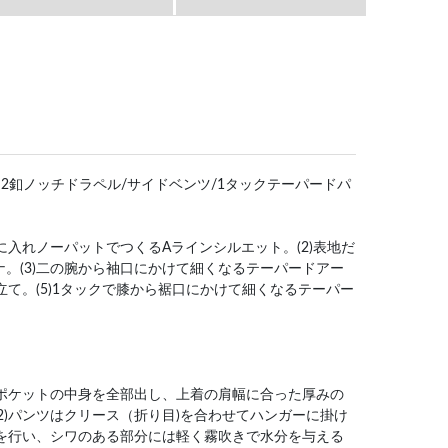
の紹介]⇒2釦ノッチドラペル/サイドベンツ/1タックテーパードパ
に入れノーパットでつくるAラインシルエット。(2)表地だ
。(3)二の腕から袖口にかけて細くなるテーパードアー
立て。(5)1タックで膝から裾口にかけて細くなるテーパー
はポケットの中身を全部出し、上着の肩幅に合った厚みの
2)パンツはクリース（折り目)を合わせてハンガーに掛け
グを行い、シワのある部分には軽く霧吹きで水分を与える