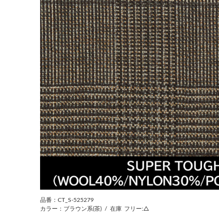
前の画像
品番：CT_S-525279
カラー：ブラウン系(茶)
/
在庫
フリー:△