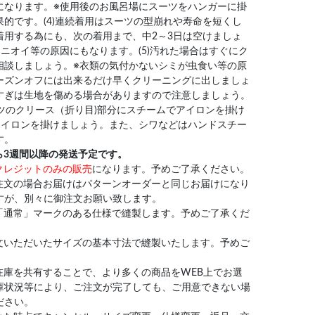
になります。※使用後のお風呂場にスーツをハンガーに掛
的です。(4)連続着用はスーツの型崩れや寿命を短くし
着用する為にも、次の着用まで、中2～3日は空けましょ
ニオイ等の原因にもなります。(5)汚れた場合はすぐにク
相談しましょう。※衣類の気付かないシミが虫食い等の原
ーズンオフには出来るだけ早くクリーニングに出しましょ
すぎは生地を傷める場合がありますので注意しましょう。
ンツのクリース（折り目)部分にスチームでアイロンを掛け
アイロンを掛けましょう。また、シワなどはハンドスチー
す。
ら3週間以降の発送予定です。
クレジットのみの販売
になります。予めご了承ください。
注文の場合お届けはパターンオーダーと同じお届けになり
すが、別々に御注文お願い致します。
「通常」マークのある仕様で縫製します。予めご了承くだ
文いただいたサイズの基本寸法で縫製いたします。予めご
在庫を共有することで、より多くの商品をWEB上でお選
庫状況等により、ご注文が完了しても、ご用意できない場
ださい。