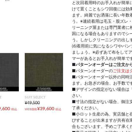
と次回着用時のお手入れが簡単
けて置くこともシワ回復には効果
ます。綺麗でお洒落に長い年数
う。※連続着用は毛玉・股ズレ・
リーニング屋または専門業者に
因になる場合もありますのでシ
う。しかしクリーニングの出し
(6)着用前に気になるシワやパ
ましょう。※必ずあて布をして
マーがあるとお手入れが簡単で
■
パターンオーダーはご注文か
■パターンオーダーの
ご注文は
■パターンオーダー以外の同時
ます。お急ぎの場合、お手数で
■デザインの指定がない場合は
さい。
T
SUIT SELECT
■寸法の指定がない場合、御注
¥49,500
了承ください。
9,600
¥39,600
税込
WEB価格
税込
■小ロット生産の為、実店舗と
びすることが出来ますが共有在
合もございます。予めご了承く