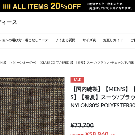
ディース
ションの選び方・着こなしコーデ
よくある質問
サイズ表
お直しガイド
ご
S】【パターンオーダー】【CLASSICO TAPERED S】【春夏】スーツ/ブラウン×チェック/SUPER TOUGH 
SALE
【国内縫製】【MEN'S】【パ
S】【春夏】スーツ/ブラウン×
NYLON30% POLYESTER30
¥73,700
¥58,960