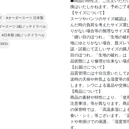
■商品の特性上、ご注文いただ
換はいたしかねます。予めご了
【サイズについて】
ズ
#オーダースーツ 日本製
スーツやパンツのサイズ確認は
んだ時の負荷を考えたサイズ選
ダースーツ 2釦ノッチドラペル
りがない場合等の無理なサイズ
#日本製 2釦ノッチドラペル
「縫い目のほつれ」「生地の破
地にゆとりがない場合、股ズレ
ERED
認・試着にて正しいサイズの購
目のほつれ」「生地の破れ」は
品状態により修理が出来ない場
【お届けについて】
品質管理には十分注意いたして
送時の天候や外気よる湿度等の
します。シワによる返品や交換
【商品について】
商品の素材や特性により、「使
注意事項」等が異なります。商
の保管時では、「高温多湿によ
食い・シミ」等ございます。「
トや布掛けでの保護」「湿度管
す。