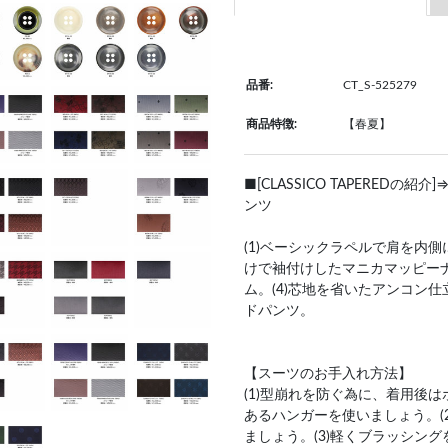
品番:
CT_S-525279
商品特徴:
【春夏】
■[CLASSICO TAPERED
ンツ
(1)ベーシックラペルで肩を内側
けで袖付けしたマニカマッピーナ
ム。(4)芯地を省いたアンコン仕
ドパンツ。
【スーツのお手入れ方法】
(1)型崩れを防ぐ為に、着用後
あるハンガーを使いましょう。(
ましょう。(3)軽くブラッシン