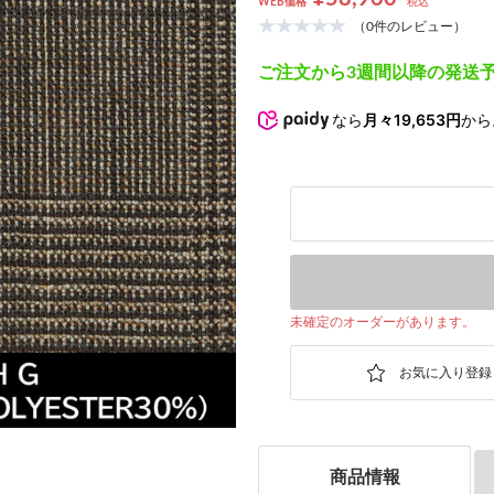
WEB価格
税込
（0件のレビュー）
ご注文から3週間以降の発送
次の画像
なら
月々19,653円
から
未確定のオーダーがあります。
商品情報