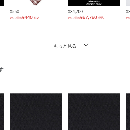
¥550
¥84,700
¥
¥440
¥67,760
WEB価格
税込
WEB価格
税込
W
もっと見る
す