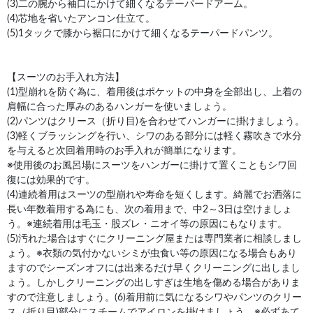
(3)二の腕から袖口にかけて細くなるテーパードアーム。
(4)芯地を省いたアンコン仕立て。
(5)1タックで膝から裾口にかけて細くなるテーパードパンツ。
【スーツのお手入れ方法】
(1)型崩れを防ぐ為に、着用後はポケットの中身を全部出し、上着の
肩幅に合った厚みのあるハンガーを使いましょう。
(2)パンツはクリース（折り目)を合わせてハンガーに掛けましょう。
(3)軽くブラッシングを行い、シワのある部分には軽く霧吹きで水分
を与えると次回着用時のお手入れが簡単になります。
※使用後のお風呂場にスーツをハンガーに掛けて置くこともシワ回
復には効果的です。
(4)連続着用はスーツの型崩れや寿命を短くします。綺麗でお洒落に
長い年数着用する為にも、次の着用まで、中2～3日は空けましょ
う。※連続着用は毛玉・股ズレ・ニオイ等の原因にもなります。
(5)汚れた場合はすぐにクリーニング屋または専門業者に相談しまし
ょう。※衣類の気付かないシミが虫食い等の原因になる場合もあり
ますのでシーズンオフには出来るだけ早くクリーニングに出しまし
ょう。しかしクリーニングの出しすぎは生地を傷める場合がありま
すので注意しましょう。(6)着用前に気になるシワやパンツのクリー
ス（折り目)部分にスチームでアイロンを掛けましょう。※必ずあて