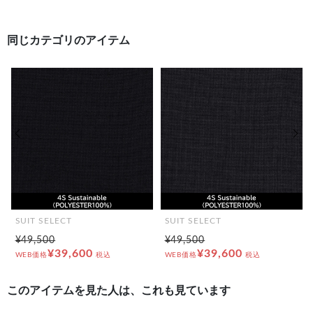
同じカテゴリのアイテム
前の画像
次の
SUIT SELECT
SUIT SELECT
¥49,500
¥49,500
¥39,600
¥39,600
WEB価格
税込
WEB価格
税込
このアイテムを見た人は、これも見ています