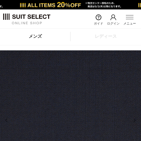
ガイド
ログイン
メニュー
メンズ
レディース
前の画像
次