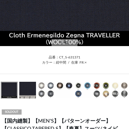
1
/42
品番：CT_S-631371
カラー：紺中間
/
在庫
FR:×
SOLDOUT
【国内縫製】【MEN'S】【パターンオーダー】