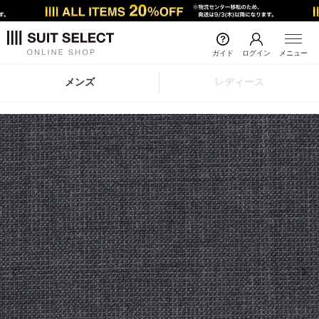
ガイド
ログイン
メニュー
メンズ
レディース
前の画像
次