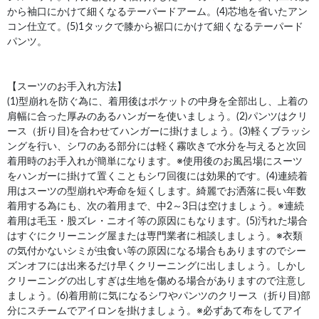
から袖口にかけて細くなるテーパードアーム。(4)芯地を省いたアン
コン仕立て。(5)1タックで膝から裾口にかけて細くなるテーパード
パンツ。
【スーツのお手入れ方法】
(1)型崩れを防ぐ為に、着用後はポケットの中身を全部出し、上着の
肩幅に合った厚みのあるハンガーを使いましょう。(2)パンツはクリ
ース（折り目)を合わせてハンガーに掛けましょう。(3)軽くブラッシ
ングを行い、シワのある部分には軽く霧吹きで水分を与えると次回
着用時のお手入れが簡単になります。※使用後のお風呂場にスーツ
をハンガーに掛けて置くこともシワ回復には効果的です。(4)連続着
用はスーツの型崩れや寿命を短くします。綺麗でお洒落に長い年数
着用する為にも、次の着用まで、中2～3日は空けましょう。※連続
着用は毛玉・股ズレ・ニオイ等の原因にもなります。(5)汚れた場合
はすぐにクリーニング屋または専門業者に相談しましょう。※衣類
の気付かないシミが虫食い等の原因になる場合もありますのでシー
ズンオフには出来るだけ早くクリーニングに出しましょう。しかし
クリーニングの出しすぎは生地を傷める場合がありますので注意し
ましょう。(6)着用前に気になるシワやパンツのクリース（折り目)部
分にスチームでアイロンを掛けましょう。※必ずあて布をしてアイ