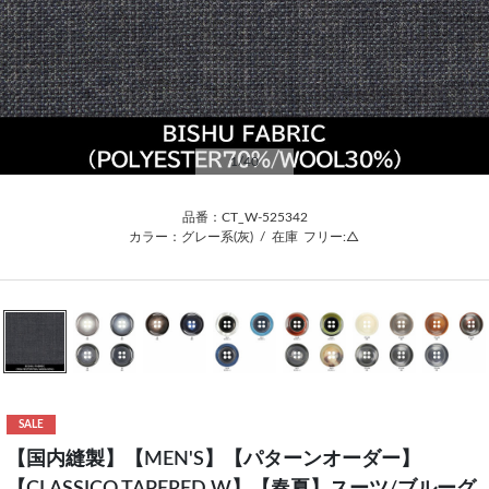
1
/40
品番：CT_W-525342
カラー：グレー系(灰)
/
在庫
フリー:△
SALE
【国内縫製】【MEN'S】【パターンオーダー】