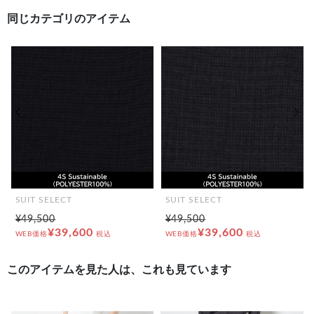
同じカテゴリのアイテム
前の画像
次の
SUIT SELECT
SUIT SELECT
¥49,500
¥49,500
¥39,600
¥39,600
WEB価格
税込
WEB価格
税込
このアイテムを見た人は、これも見ています