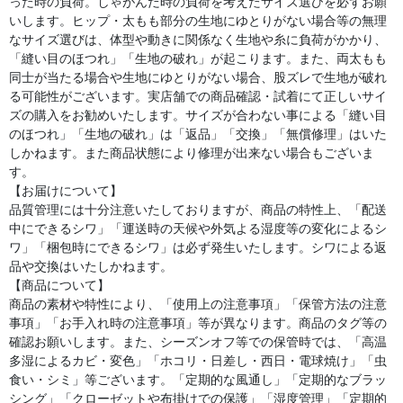
った時の負荷。しゃがんだ時の負荷を考えたサイズ選びを必ずお願
いします。ヒップ・太もも部分の生地にゆとりがない場合等の無理
なサイズ選びは、体型や動きに関係なく生地や糸に負荷がかかり、
「縫い目のほつれ」「生地の破れ」が起こります。また、両太もも
同士が当たる場合や生地にゆとりがない場合、股ズレで生地が破れ
る可能性がございます。実店舗での商品確認・試着にて正しいサイ
ズの購入をお勧めいたします。サイズが合わない事による「縫い目
のほつれ」「生地の破れ」は「返品」「交換」「無償修理」はいた
しかねます。また商品状態により修理が出来ない場合もございま
す。
【お届けについて】
品質管理には十分注意いたしておりますが、商品の特性上、「配送
中にできるシワ」「運送時の天候や外気よる湿度等の変化によるシ
ワ」「梱包時にできるシワ」は必ず発生いたします。シワによる返
品や交換はいたしかねます。
【商品について】
商品の素材や特性により、「使用上の注意事項」「保管方法の注意
事項」「お手入れ時の注意事項」等が異なります。商品のタグ等の
確認お願いします。また、シーズンオフ等での保管時では、「高温
多湿によるカビ・変色」「ホコリ・日差し・西日・電球焼け」「虫
食い・シミ」等ございます。「定期的な風通し」「定期的なブラッ
シング」「クローゼットや布掛けでの保護」「湿度管理」「定期的