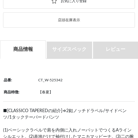
店頭在庫表示
商品情報
サイズスペック
レビュー
品番:
CT_W-525342
商品特徴:
【春夏】
■[CLASSICO TAPEREDの紹介]⇒2釦ノッチドラペル/サイドベン
ツ/1タックテーパードパンツ
(1)ベーシックラペルで肩を内側に入れノーパットでつくるAライン
シルエット。(2)表地だけで袖付けしたマニカマッピーナ。(3)二の腕