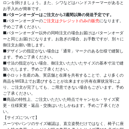
ロンを掛けましょう。また、シワなどはハンドスチーマーがあると
お手入れが簡単です。
■
パターンオーダーはご注文から3週間以降の発送予定です。
■パターンオーダーの
ご注文はクレジットのみの販売
になります。
予めご了承ください。
■パターンオーダー以外の同時注文の場合お届けはパターンオーダ
ーと同じお届けになります。お急ぎの場合、お手数ですが、別々に
御注文お願い致します。
■デザインの指定がない場合は「通常」マークのある仕様で縫製し
ます。予めご了承ください。
■寸法の指定がない場合、御注文いただいたサイズの基本寸法で縫
製いたします。予めご了承ください。
■小ロット生産の為、実店舗と在庫を共有することで、より多くの
商品をWEB上でお選びすることが出来ますが共有在庫状況等によ
り、ご注文が完了しても、ご用意できない場合もございます。予め
ご了承ください。
■商品の特性上、ご注文いただいた時点でキャンセル・サイズ変
更・仕様変更・返品・交換はいたしかねます。予めご了承くださ
い。
【サイズについて】
スーツやパンツのサイズ確認は、直立姿勢だけではなく、椅子に座