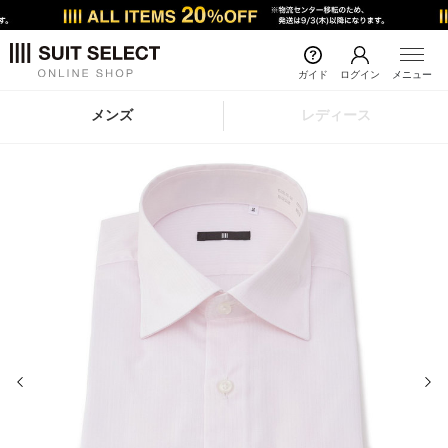
ガイド
ログイン
メニュー
メンズ
レディース
前の画像
次