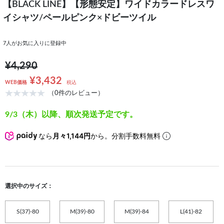
【BLACK LINE】【形態安定】ワイドカラードレスワ
イシャツ/ペールピンク×ドビーツイル
7
人がお気に入りに登録中
¥4,290
¥3,432
WEB価格
税込
（0件のレビュー）
9/3（木）以降、順次発送予定です。
なら
月々1,144円
から。分割手数料無料
選択中のサイズ：
S(37)-80
M(39)-80
M(39)-84
L(41)-82