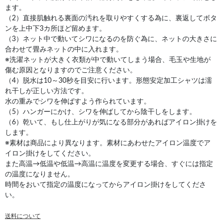
ます。
（2）直接肌触れる裏面の汚れを取りやすくする為に、裏返してボタ
ンを上中下3カ所ほど留めます。
（3）ネット中で動いてシワになるのを防ぐ為に、ネットの大きさに
合わせて畳みネットの中に入れます。
※洗濯ネットが大きく衣類が中で動いてしまう場合、毛玉や生地が
傷む原因となりますのでご注意ください。
（4）脱水は10～30秒を目安に行います。形態安定加工シャツは濡
れ干しが正しい方法です。
水の重みでシワを伸ばすよう作られています。
（5）ハンガーにかけ、シワを伸ばしてから陰干しをします。
（6）乾いて、もし仕上がりが気になる部分があればアイロン掛けを
します。
※素材は商品により異なります。素材にあわせたアイロン温度でア
イロン掛けをしてください。
また高温→低温や低温→高温に温度を変更する場合、すぐには指定
の温度になりません。
時間をおいて指定の温度になってからアイロン掛けをしてくださ
い。
送料について