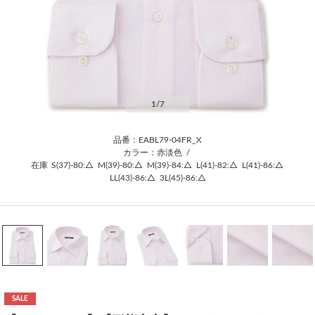
1
/7
品番：EABL79-04FR_X
カラー：赤淡色
/
在庫
S(37)-80:△
M(39)-80:△
M(39)-84:△
L(41)-82:△
L(41)-86:△
LL(43)-86:△
3L(45)-86:△
SALE