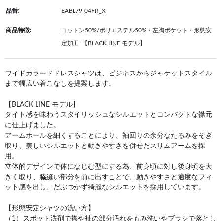
品番:
EABL79-04FR_X
商品特徴:
コットン50%/ポリエステル50%・左胸ポケット・形態安
定加工･【BLACK LINE モデル】
ワイドカラードドレスシャツは、ビジネスからジャケットスタイル
まで幅広い着こなしを提案します。
【BLACK LINE モデル】
タイト感を味わうスタイリッシュなシルエットとコンパクトな襟元
に仕上げました。
アームホールを細くすることにより、袖回りの余分なたるみをそぎ
取り、美しいシルエットと動きやすさを併せたスリムアームを採
用。
立体的デザインで体になじむ型にする為、前身頃に対し後身頃を大
きく取り、脇縫い部分を前に出すことで、動きやすさと適度なフィ
ット感を出し、だぶつかず綺麗なシルエットを採用しています。
【形態安定シャツの洗い方】
（1）スポット洗剤で襟や袖の部分汚れをもみ洗いやブラシで落とし