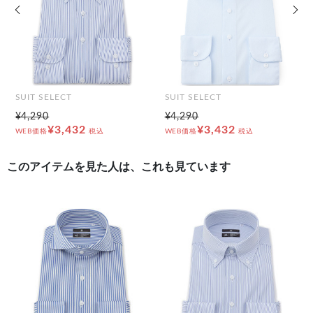
前の画像
次の
SUIT SELECT
SUIT SELECT
¥4,290
¥4,290
¥3,432
¥3,432
WEB価格
税込
WEB価格
税込
このアイテムを見た人は、これも見ています