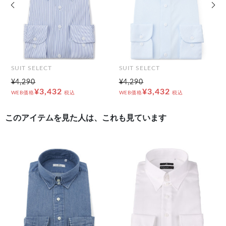
前の画像
次の
SUIT SELECT
SUIT SELECT
¥4,290
¥4,290
¥3,432
¥3,432
WEB価格
税込
WEB価格
税込
このアイテムを見た人は、これも見ています