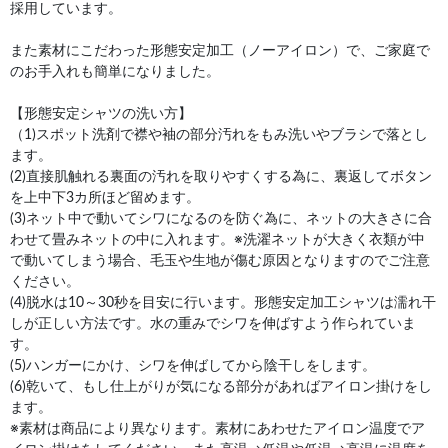
採用しています。
また素材にこだわった形態安定加工（ノーアイロン）で、ご家庭で
のお手入れも簡単になりました。
【形態安定シャツの洗い方】
（1)スポット洗剤で襟や袖の部分汚れをもみ洗いやブラシで落とし
ます。
(2)直接肌触れる裏面の汚れを取りやすくする為に、裏返してボタン
を上中下3カ所ほど留めます。
(3)ネット中で動いてシワになるのを防ぐ為に、ネットの大きさに合
わせて畳みネットの中に入れます。※洗濯ネットが大きく衣類が中
で動いてしまう場合、毛玉や生地が傷む原因となりますのでご注意
ください。
(4)脱水は10～30秒を目安に行います。形態安定加工シャツは濡れ干
しが正しい方法です。水の重みでシワを伸ばすよう作られていま
す。
(5)ハンガーにかけ、シワを伸ばしてから陰干しをします。
(6)乾いて、もし仕上がりが気になる部分があればアイロン掛けをし
ます。
※素材は商品により異なります。素材にあわせたアイロン温度でア