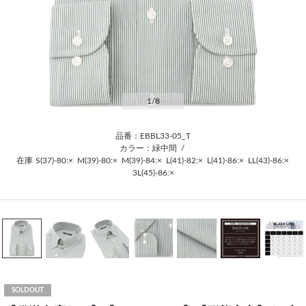
1
/8
品番：EBBL33-05_T
カラー：緑中間
/
在庫
S(37)-80:×
M(39)-80:×
M(39)-84:×
L(41)-82:×
L(41)-86:×
LL(43)-86:×
3L(45)-86:×
SOLDOUT