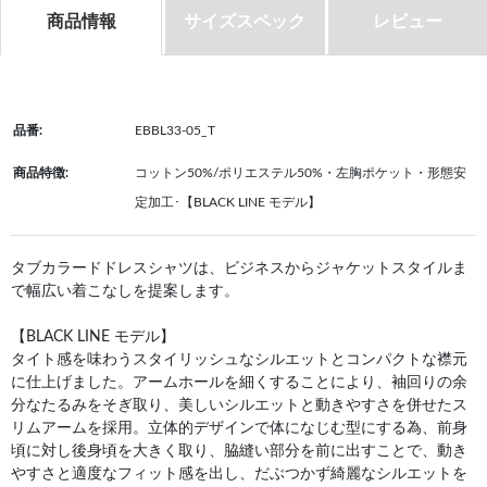
商品情報
サイズスペック
レビュー
品番:
EBBL33-05_T
商品特徴:
コットン50%/ポリエステル50%・左胸ポケット・形態安
定加工･【BLACK LINE モデル】
タブカラードドレスシャツは、ビジネスからジャケットスタイルま
で幅広い着こなしを提案します。
【BLACK LINE モデル】
タイト感を味わうスタイリッシュなシルエットとコンパクトな襟元
に仕上げました。アームホールを細くすることにより、袖回りの余
分なたるみをそぎ取り、美しいシルエットと動きやすさを併せたス
リムアームを採用。立体的デザインで体になじむ型にする為、前身
頃に対し後身頃を大きく取り、脇縫い部分を前に出すことで、動き
やすさと適度なフィット感を出し、だぶつかず綺麗なシルエットを