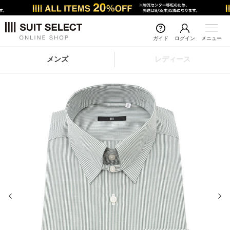
ガイド
ログイン
メニュー
メンズ
レディース
前の画像
次