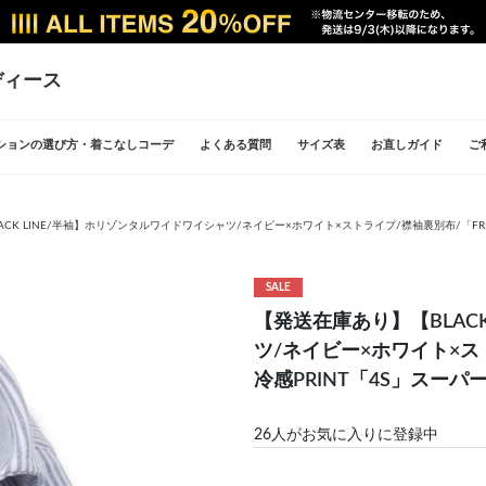
ディース
ションの選び方・着こなしコーデ
よくある質問
サイズ表
お直しガイド
ご
CK LINE/半袖】ホリゾンタルワイドワイシャツ/ネイビー×ホワイト×ストライプ/襟袖裏別布/「FRE
SALE
【発送在庫あり】【BLAC
ツ/ネイビー×ホワイト×スト
冷感PRINT「4S」スー
26
人がお気に入りに登録中