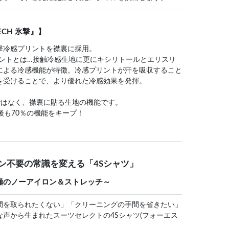
ECH 氷撃』】
撃冷感プリントを襟裏に採用。
感プリントとは…接触冷感生地に更にキシリトールとエリスリ
による冷感機能が特徴。冷感プリントが汗を吸収すること
を受けることで、より優れた冷感効果を発揮。
ではなく、襟裏に貼る生地の機能です。
後も70％の機能をキープ！
ロン不要の常識を変える「4Sシャツ」
極のノーアイロン＆ストレッチ～
間を取られたくない」「クリーニングの手間を省きたい」
声から生まれたスーツセレクトの4Sシャツ(フォーエス