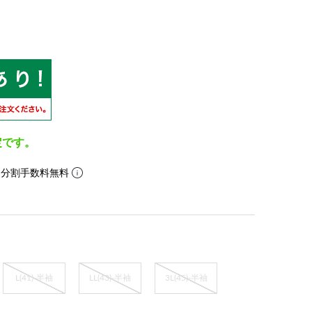
定です。
。分割手数料無料
L(41)-半袖
LL(43)-半袖
3L(45)-半袖