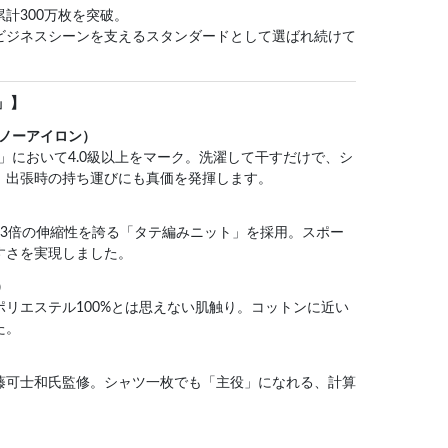
計300万枚を突破。
ビジネスシーンを支えるスタンダードとして選ばれ続けて
」】
ーパーノーアイロン）
性」において4.0級以上をマーク。洗濯して干すだけで、シ
。出張時の持ち運びにも真価を発揮します。
～3倍の伸縮性を誇る「タテ編みニット」を採用。スポー
すさを実現しました。
）
リエステル100%とは思えない肌触り。コットンに近い
た。
藤可士和氏監修。シャツ一枚でも「主役」になれる、計算