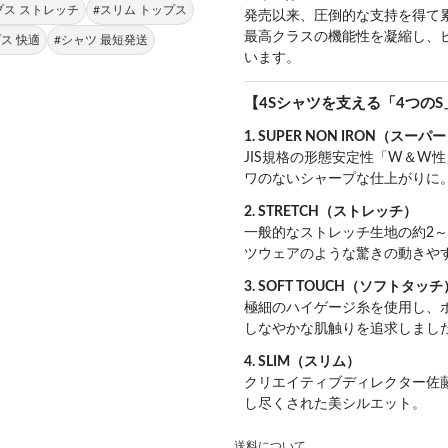
プス ストレッチ
#スリム トップス
発売以来、圧倒的な支持を得て累
最高クラスの機能性を凝縮し、
ス 快適
#シャツ 最短発送
います。
【4Sシャツを支える「4つのS
1. SUPER NON IRON（ス
JIS規格の形態安定性「W＆W
ワのないシャープな仕上がりに
2. STRETCH（ストレッチ）
一般的なストレッチ生地の約2
ツウェアのような驚きの動きや
3. SOFT TOUCH（ソフトタッチ
極細のハイゲージ糸を使用し、ポ
しなやかな肌触りを追求しまし
4. SLIM（スリム）
クリエイティブディレクター佐
し尽くされた美シルエット。
送料について