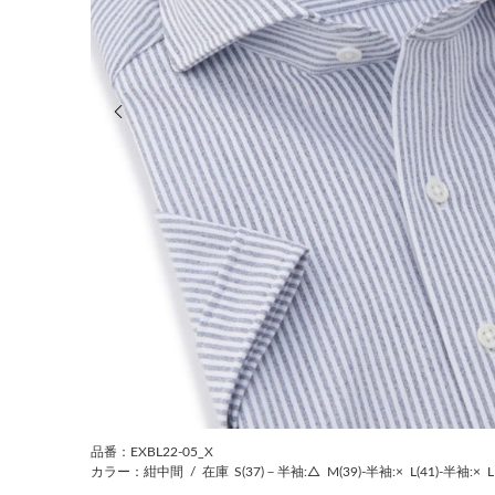
前の画像
品番：EXBL22-05_X
カラー：紺中間
/
在庫
S(37)－半袖:△
M(39)-半袖:×
L(41)-半袖:×
L