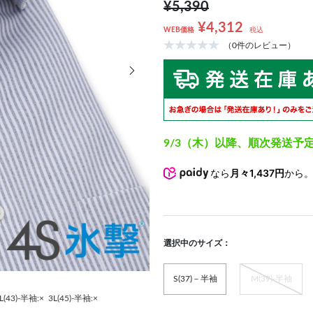
¥5,390
¥4,312
WEB価格
税込
（0件のレビュー）
次の画像
9/3（木）以降、順次発送予
なら
月々1,437円
から
選択中のサイズ：
S(37)－半袖
M(39)-半袖
L(43)-半袖:×
3L(45)-半袖:×