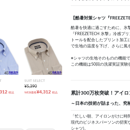
【酷暑対策シャツ『FREEZET
酷暑を快適に過ごすために、氷
『FREEZETECH 氷撃』冷
トールを配合したプリント加工
で生地の温度を下げ、さらに風
※シャツの生地そのものの機能
この機能は50回の洗濯実証実験
T
SUIT SELECT
¥5,390
,312
¥4,312
累計300万枚突破！アイ
税込
WEB価格
税込
～日本の技術が詰まった、究
「忙しい朝、アイロンがけに時
現代のビジネスパーソンの切実な
シャツ)。