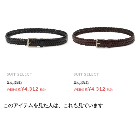
前の画像
次の
SUIT SELECT
SUIT SELECT
¥5,390
¥5,390
¥4,312
¥4,312
WEB価格
税込
WEB価格
税込
このアイテムを見た人は、これも見ています