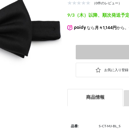
（0件のレビュー）
9/3（木）以降、順次発送予
次の画像
なら
月々1,144円
から
商品情報
品番:
S-CT-MJ-BL_S