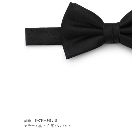
前の画像
品番：S-CT-MJ-BL_S
カラー：黒
/
在庫
097001:×