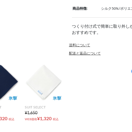
商品特徴:
シルク50%/ポリエ
つくり付け式で簡単に取り外し
おすすめです。
送料について
配送と返品について
T
SUIT SELECT
¥1,650
,320
¥1,320
税込
WEB価格
税込