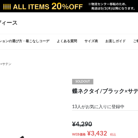
ディース
ションの選び方・着こなしコーデ
よくある質問
サイズ表
お直しガイド
ご
×サテン
SOLDOUT
蝶ネクタイ/ブラック×サ
13
人がお気に入りに登録中
¥4,290
¥3,432
WEB価格
税込