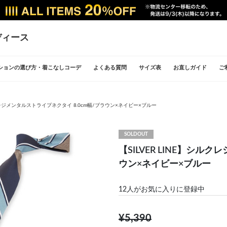
ディース
ションの選び方・着こなしコーデ
よくある質問
サイズ表
お直しガイド
ご
ルクレジメンタルストライプネクタイ 8.0cm幅/ブラウン×ネイビー×ブルー
SOLDOUT
【SILVER LINE】シル
ウン×ネイビー×ブルー
12
人がお気に入りに登録中
¥5,390