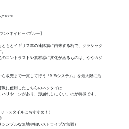
ク100%
ウン×ネイビー×ブルー】
もともとイギリス軍の連隊旗に由来する柄で、クラシック
す。
色のコントラストや素材感に変化があるものは、ややカジ
ら販売まで一貫して行う「SPAシステム」を最大限に活
贅沢に使用したこちらのネクタイは
くハリやコシがあり、形崩れしにくい」のが特徴です。
ケットスタイルにおすすめ！）
◎
りシンプルな無地や細いストライプが無難）