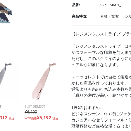
品番:
S25S-MM-1_T
商品特徴:
素材（表地）：シル
【レジメンタルストライプ-ブラ
「レジメンタルストライプ」は
かつフォーマルな印象を与えま
ただし、このネクタイのように
ュアルな印象になります。
スーツセレクトでは自社で製造か
かした商品を作っております。
通常よりも糸の打ち込み本数を
「織りの密度が高い、結びやす
T
SUIT SELECT
TPOのおすすめ:
¥6,490
ビジネスシーン：○（特にジャ
,312
¥5,192
税込
WEB価格
税込
カジュアルなセミフォーマル：
冠婚葬祭など厳格な場：△（よ