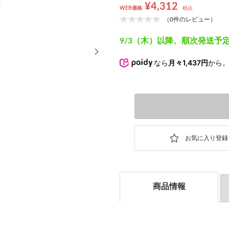
¥4,312
WEB価格
税込
（0件のレビュー）
9/3（木）以降、順次発送予
次の画像
なら
月々1,437円
から
商品情報