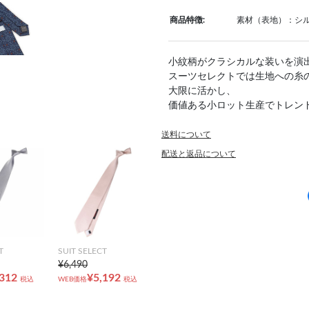
商品特徴:
素材（表地）：シル
小紋柄がクラシカルな装いを演
スーツセレクトでは生地への糸の
大限に活かし、
価値ある小ロット生産でトレン
送料について
配送と返品について
T
SUIT SELECT
¥6,490
,312
¥5,192
税込
WEB価格
税込