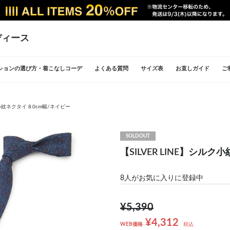
ディース
ションの選び方・着こなしコーデ
よくある質問
サイズ表
お直しガイド
ご
ク小紋ネクタイ 8.0cm幅/ネイビー
SOLDOUT
【SILVER LINE】シルク
8
人がお気に入りに登録中
¥5,390
¥4,312
WEB価格
税込