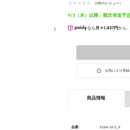
（0件のレビュー）
9/3（木）以降、順次発送予
次の画像
なら
月々1,437円
から
商品情報
品番:
S26A-16-2_X