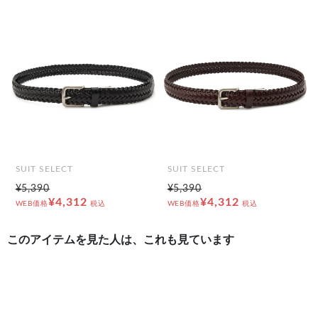
前の画像
次の
SUIT SELECT
SUIT SELECT
¥5,390
¥5,390
¥4,312
¥4,312
WEB価格
税込
WEB価格
税込
このアイテムを見た人は、これも見ています