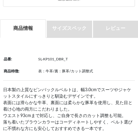
商品情報
サイズスペック
レビュー
品番:
SL-KP101_DBR_T
商品特徴:
表：牛革/裏：豚革/カット調整式
日本製の上質なピンバックルベルトは、幅3.0cmでスーツやジャケ
ットスタイルにすっきりと馴染むデザインです。
表面には滑らかな牛革、裏面には柔らかな豚革を使用し、見た目と
着け心地の両方にこだわりました。
ウエスト93cmまで対応し、ご自身で長さのカット調整も可能。
落ち着いたブラウンカラーはコーディネートしやすく、ベルト選び
に不慣れな方にも安心しておすすめできる一本です。