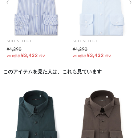
前の画像
次の
SUIT SELECT
SUIT SELECT
¥4,290
¥4,290
¥3,432
¥3,432
WEB価格
税込
WEB価格
税込
このアイテムを見た人は、これも見ています