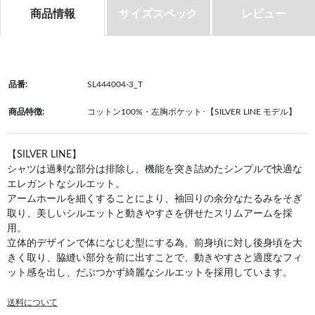
商品情報
サイズスペック
レビュー
品番:
SL444004-3_T
商品特徴:
コットン100%・左胸ポケット･【SILVER LINE モデル】
【SILVER LINE】
シャツは過剰な部分は排除し、機能を突き詰めたシンプルで快適な
エレガントなシルエット。
アームホールを細くすることにより、袖回りの余分なたるみをそぎ
取り、美しいシルエットと動きやすさを併せたスリムアームを採
用。
立体的デザインで体になじむ型にする為、前身頃に対し後身頃を大
きく取り、脇縫い部分を前に出すことで、動きやすさと適度なフィ
ット感を出し、だぶつかず綺麗なシルエットを採用しています。
送料について