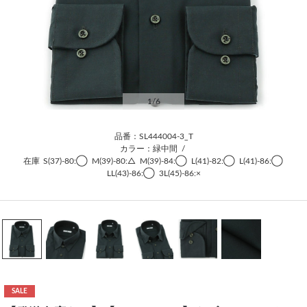
1
/6
品番：SL444004-3_T
カラー：緑中間
/
在庫
S(37)-80:◯
M(39)-80:△
M(39)-84:◯
L(41)-82:◯
L(41)-86:◯
LL(43)-86:◯
3L(45)-86:×
SALE