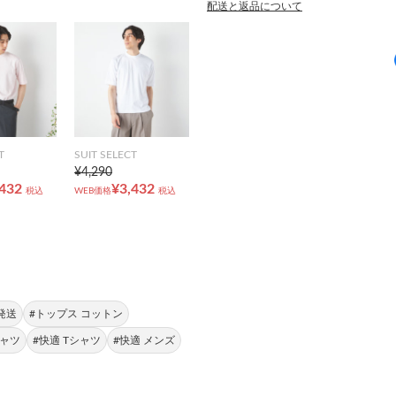
配送と返品について
T
SUIT SELECT
¥4,290
,432
¥3,432
税込
WEB価格
税込
発送
#トップス コットン
シャツ
#快適 Tシャツ
#快適 メンズ