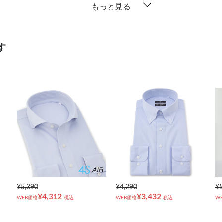
もっと見る
す
¥5,390
¥4,290
¥
¥4,312
¥3,432
WEB価格
税込
WEB価格
税込
W