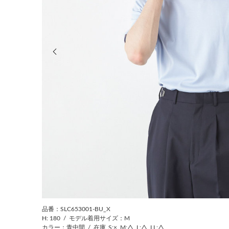
前の画像
品番：SLC653001-BU_X
H: 180
/
モデル着用サイズ：M
カラー：青中間
/
在庫
S:×
M:△
L:△
LL:△