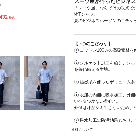
スーツ屋が作ったビジネス
T
「スーツ屋」ならではの視点で
性Tシャツ。
,432
税込
夏のビジネスパーソンのエチケ
【 5つのこだわり 】
① コットン100％の高級素材を
② シルケット加工を施し、シ
を兼ね備える生地。
③ 強撚糸を使ったボリュームあ
④ 衣服の内側に吸水加工、外
いベタつかない着心地。
外側は汗がシミ出さないため、
⑤ 撥水加工は防汚効果もあり
送料について