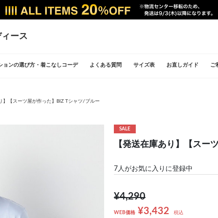
ディース
ションの選び方・着こなしコーデ
よくある質問
サイズ表
お直しガイド
ご
】【スーツ屋が作った】BIZ Tシャツ/ブルー
SALE
【発送在庫あり】【スーツ屋
7
人がお気に入りに登録中
¥4,290
¥3,432
WEB価格
税込