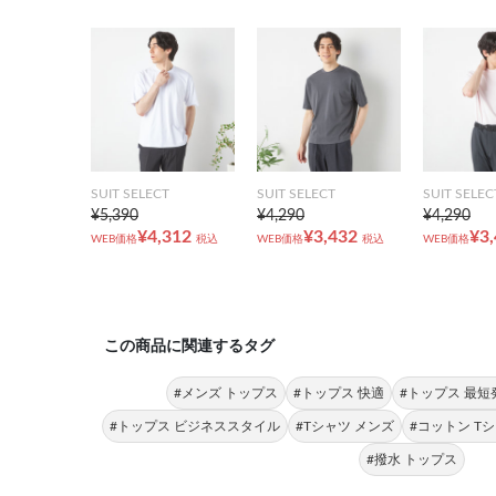
SUIT SELECT
SUIT SELECT
SUIT SELEC
¥5,390
¥4,290
¥4,290
¥4,312
¥3,432
¥3
WEB価格
税込
WEB価格
税込
WEB価格
この商品に関連するタグ
#メンズ トップス
#トップス 快適
#トップス 最短
#トップス ビジネススタイル
#Tシャツ メンズ
#コットン T
#撥水 トップス