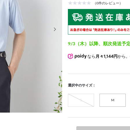
（0件のレビュー）
次の画像
9/3（木）以降、順次発送予
なら
月々1,144円
から
選択中のサイズ：
S
M