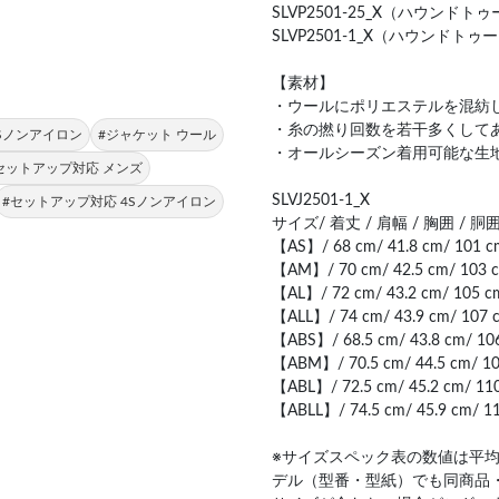
SLVP2501-25_X（ハウンド
SLVP2501-1_X（ハウンドト
【素材】
・ウールにポリエステルを混紡し
・糸の撚り回数を若干多くして
4Sノンアイロン
#ジャケット ウール
・オールシーズン着用可能な生
セットアップ対応 メンズ
SLVJ2501-1_X
#セットアップ対応 4Sノンアイロン
サイズ/ 着丈 / 肩幅 / 胸囲 / 胴囲
【AS】/ 68 cm/ 41.8 cm/ 101 cm
【AM】/ 70 cm/ 42.5 cm/ 103 c
【AL】/ 72 cm/ 43.2 cm/ 105 cm
【ALL】/ 74 cm/ 43.9 cm/ 107 
【ABS】/ 68.5 cm/ 43.8 cm/ 106
【ABM】/ 70.5 cm/ 44.5 cm/ 108
【ABL】/ 72.5 cm/ 45.2 cm/ 110
【ABLL】/ 74.5 cm/ 45.9 cm/ 11
※サイズスペック表の数値は平
デル（型番・型紙）でも同商品