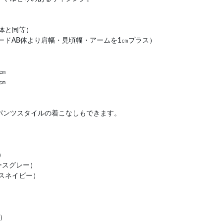
A体と同等）
パードAB体より肩幅・見頃幅・アームを1㎝プラス）
㎝
㎝
パンツスタイルの着こなしもできます。
）
）
ゥースグレー）
ゥースネイビー）
）
ー）