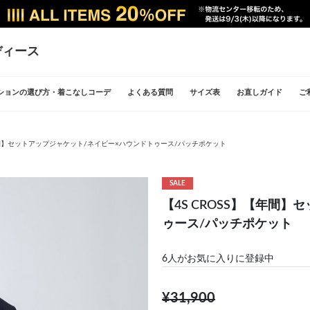
ディース
ションの選び方・着こなしコーデ
よくある質問
サイズ表
お直しガイド
ご
【年間】セットアップジャケット/ネイビー×ハウンドトゥース/パッチポケット
SALE
【4S CROSS】【年間
ゥース/パッチポケット
6
人がお気に入りに登録中
¥31,900