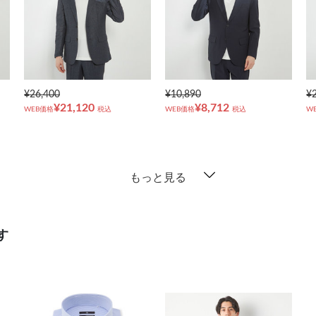
¥26,400
¥10,890
¥
¥21,120
¥8,712
WEB価格
税込
WEB価格
税込
W
もっと見る
す