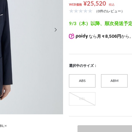
¥25,520
WEB価格
税込
（0件のレビュー）
9/3（木）以降、順次発送予
次の画像
なら
月々8,506円
から
選択中のサイズ：
ABS
ABM
BBL
BL:×