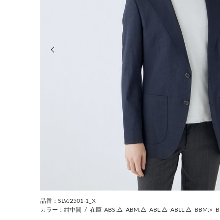
前の画像
品番：SLVJ2501-1_X
カラー：紺中間
/
在庫
ABS:△
ABM:△
ABL:△
ABLL:△
BBM:×
B