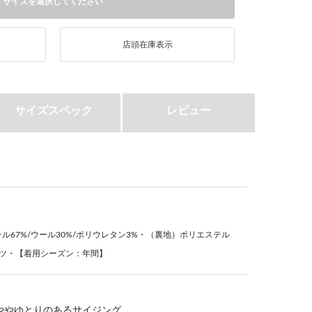
サイズを選択してください
店頭在庫表示
サイズスペック
レビュー
ル67%/ウール30%/ポリウレタン3%・（裏地）ポリエステル
ンツ・【着用シーズン：年間】
ややゆとりのあるサイジング。