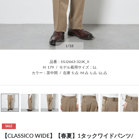
1
/18
品番：SSJ2663-32JK_X
H: 179
/
モデル着用サイズ：LL
カラー：茶中間
/
在庫
S:△
M:△
L:△
LL:△
SALE
【CLASSICO WIDE】【春夏】1タックワイドパンツ/