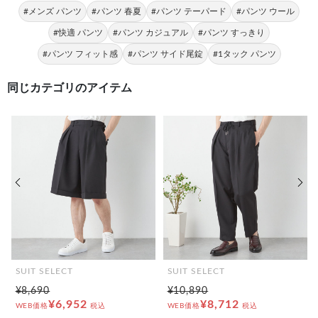
#メンズ パンツ
#パンツ 春夏
#パンツ テーパード
#パンツ ウール
#快適 パンツ
#パンツ カジュアル
#パンツ すっきり
#パンツ フィット感
#パンツ サイド尾錠
#1タック パンツ
同じカテゴリのアイテム
前の画像
次の
SUIT SELECT
SUIT SELECT
¥8,690
¥10,890
¥6,952
¥8,712
WEB価格
税込
WEB価格
税込