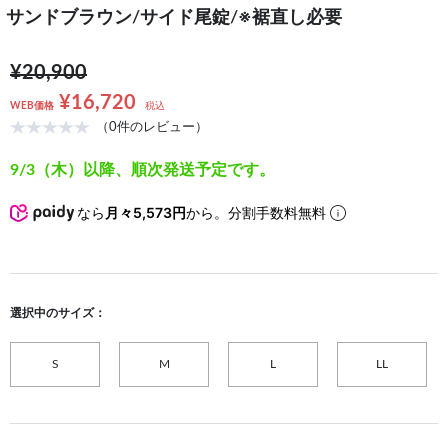
サンドブラウン/サイド尾錠/※裾直し必要
¥20,900
¥16,720
WEB価格
税込
（0件のレビュー）
9/3（木）以降、順次発送予定です。
なら
月々5,573円
から。分割手数料無料
選択中のサイズ：
S
M
L
LL