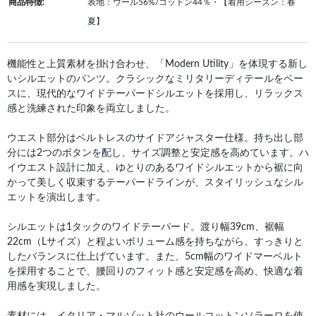
商品特徴:
表地：ウール56%/コットン44％・【着用シーズン：春
夏】
機能性と上質素材を掛け合わせ、「Modern Utility」を体現する新し
いシルエットのパンツ。クラシックなミリタリーディテールをベー
スに、現代的なワイドテーパードシルエットを採用し、リラックス
感と洗練された印象を両立しました。
ウエスト部分はベルトレスのサイドアジャスター仕様。持ち出し部
分には2つのボタンを配し、サイズ調整と安定感を高めています。ハ
イウエスト設計に加え、ゆとりのあるワイドシルエットから裾に向
かって美しく収束するテーパードラインが、スタイリッシュなシル
エットを演出します。
シルエットは1タックのワイドテーパード。渡り幅39cm、裾幅
22cm（Lサイズ）と程よいボリューム感を持ちながら、すっきりと
したバランスに仕上げています。また、5cm幅のワイドマーベルト
を採用することで、腰回りのフィット感と安定感を高め、快適な着
用感を実現しました。
素材には、イタリア・マルゾット社のウールコットンソラーロを使