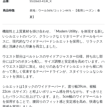
品番:
SSJ2663-41JK_X
商品特徴:
表地：ウール56%/コットン44％・【着用シーズン：春
夏】
機能性と上質素材を掛け合わせ、「Modern Utility」を体現する新し
いシルエットのパンツ。クラシックなミリタリーディテールをベー
スに、現代的なワイドテーパードシルエットを採用し、リラックス
感と洗練された印象を両立しました。
ウエスト部分はベルトレスのサイドアジャスター仕様。持ち出し部
分には2つのボタンを配し、サイズ調整と安定感を高めています。ハ
イウエスト設計に加え、ゆとりのあるワイドシルエットから裾に向
かって美しく収束するテーパードラインが、スタイリッシュなシル
エットを演出します。
シルエットは1タックのワイドテーパード。渡り幅39cm、裾幅
22cm（Lサイズ）と程よいボリューム感を持ちながら、すっきりと
したバランスに仕上げています。また、5cm幅のワイドマーベルト
を採用することで、腰回りのフィット感と安定感を高め、快適な着
用感を実現しました。