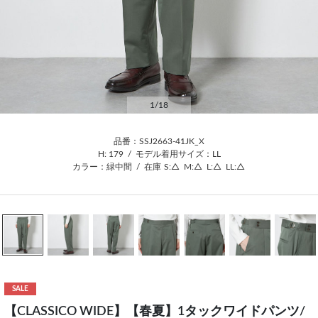
1
/18
品番：SSJ2663-41JK_X
H: 179
/
モデル着用サイズ：LL
カラー：緑中間
/
在庫
S:△
M:△
L:△
LL:△
SALE
【CLASSICO WIDE】【春夏】1タックワイドパンツ/