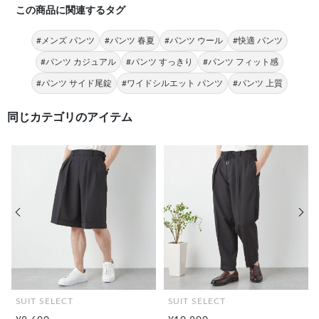
この商品に関連するタグ
#メンズ パンツ
#パンツ 春夏
#パンツ ウール
#快適 パンツ
#パンツ カジュアル
#パンツ すっきり
#パンツ フィット感
#パンツ サイド尾錠
#ワイドシルエット パンツ
#パンツ 上質
同じカテゴリのアイテム
前の画像
次の
SUIT SELECT
SUIT SELECT