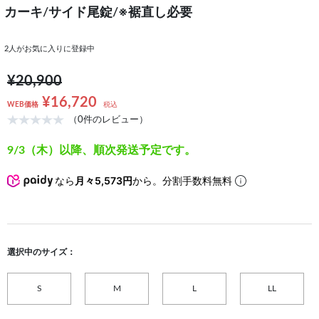
カーキ/サイド尾錠/※裾直し必要
2
人がお気に入りに登録中
¥20,900
¥16,720
WEB価格
税込
（0件のレビュー）
9/3（木）以降、順次発送予定です。
なら
月々5,573円
から。分割手数料無料
選択中のサイズ：
S
M
L
LL