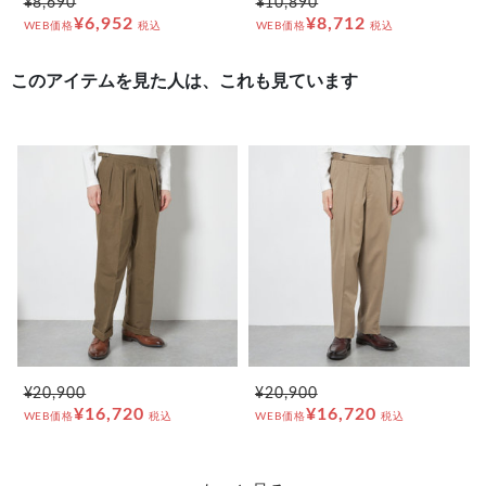
¥8,690
¥10,890
¥6,952
¥8,712
WEB価格
税込
WEB価格
税込
このアイテムを見た人は、これも見ています
¥20,900
¥20,900
¥16,720
¥16,720
WEB価格
税込
WEB価格
税込