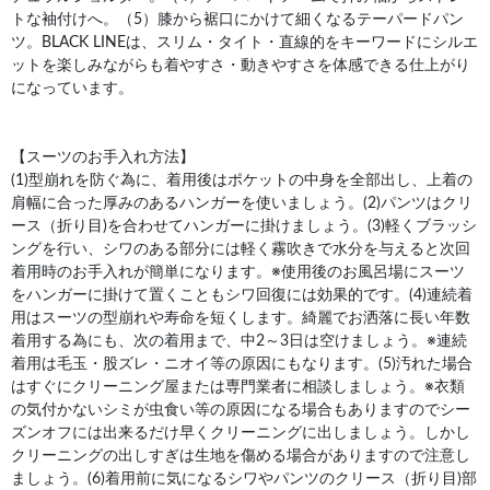
トな袖付けへ。（5）膝から裾口にかけて細くなるテーパードパン
ツ。BLACK LINEは、スリム・タイト・直線的をキーワードにシルエ
ットを楽しみながらも着やすさ・動きやすさを体感できる仕上がり
になっています。
【スーツのお手入れ方法】
(1)型崩れを防ぐ為に、着用後はポケットの中身を全部出し、上着の
肩幅に合った厚みのあるハンガーを使いましょう。(2)パンツはクリ
ース（折り目)を合わせてハンガーに掛けましょう。(3)軽くブラッシ
ングを行い、シワのある部分には軽く霧吹きで水分を与えると次回
着用時のお手入れが簡単になります。※使用後のお風呂場にスーツ
をハンガーに掛けて置くこともシワ回復には効果的です。(4)連続着
用はスーツの型崩れや寿命を短くします。綺麗でお洒落に長い年数
着用する為にも、次の着用まで、中2～3日は空けましょう。※連続
着用は毛玉・股ズレ・ニオイ等の原因にもなります。(5)汚れた場合
はすぐにクリーニング屋または専門業者に相談しましょう。※衣類
の気付かないシミが虫食い等の原因になる場合もありますのでシー
ズンオフには出来るだけ早くクリーニングに出しましょう。しかし
クリーニングの出しすぎは生地を傷める場合がありますので注意し
ましょう。(6)着用前に気になるシワやパンツのクリース（折り目)部