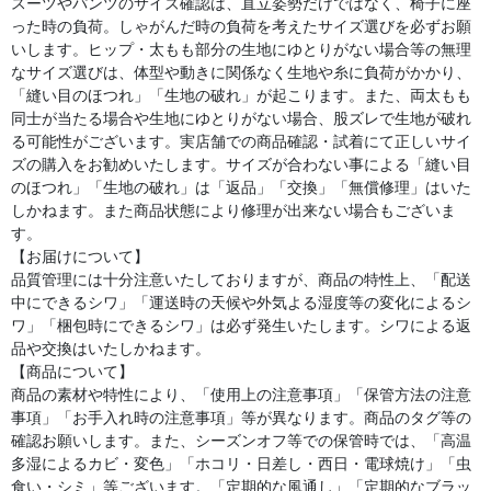
スーツやパンツのサイズ確認は、直立姿勢だけではなく、椅子に座
った時の負荷。しゃがんだ時の負荷を考えたサイズ選びを必ずお願
いします。ヒップ・太もも部分の生地にゆとりがない場合等の無理
なサイズ選びは、体型や動きに関係なく生地や糸に負荷がかかり、
「縫い目のほつれ」「生地の破れ」が起こります。また、両太もも
同士が当たる場合や生地にゆとりがない場合、股ズレで生地が破れ
る可能性がございます。実店舗での商品確認・試着にて正しいサイ
ズの購入をお勧めいたします。サイズが合わない事による「縫い目
のほつれ」「生地の破れ」は「返品」「交換」「無償修理」はいた
しかねます。また商品状態により修理が出来ない場合もございま
す。
【お届けについて】
品質管理には十分注意いたしておりますが、商品の特性上、「配送
中にできるシワ」「運送時の天候や外気よる湿度等の変化によるシ
ワ」「梱包時にできるシワ」は必ず発生いたします。シワによる返
品や交換はいたしかねます。
【商品について】
商品の素材や特性により、「使用上の注意事項」「保管方法の注意
事項」「お手入れ時の注意事項」等が異なります。商品のタグ等の
確認お願いします。また、シーズンオフ等での保管時では、「高温
多湿によるカビ・変色」「ホコリ・日差し・西日・電球焼け」「虫
食い・シミ」等ございます。「定期的な風通し」「定期的なブラッ