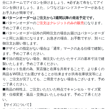
分にスチームでアイロンを掛けましょう。※必ずあて布をしてアイ
ロンを掛けましょう。また、シワなどはハンドスチーマーがあると
お手入れが簡単です。
■
パターンオーダーはご注文から3週間以降の発送予定です。
■パターンオーダーの
ご注文はクレジットのみの販売
になります。
予めご了承ください。
■パターンオーダー以外の同時注文の場合お届けはパターンオーダ
ーと同じお届けになります。お急ぎの場合、お手数ですが、別々に
御注文お願い致します。
■デザインの指定がない場合は「通常」マークのある仕様で縫製し
ます。予めご了承ください。
■寸法の指定がない場合、御注文いただいたサイズの基本寸法で縫
製いたします。予めご了承ください。
■小ロット生産の為、実店舗と在庫を共有することで、より多くの
商品をWEB上でお選びすることが出来ますが共有在庫状況等によ
り、ご注文が完了しても、ご用意できない場合もございます。予め
ご了承ください。
■商品の特性上、ご注文いただいた時点でキャンセル・サイズ変
更・仕様変更・返品・交換はいたしかねます。予めご了承くださ
い。
【サイズについて】