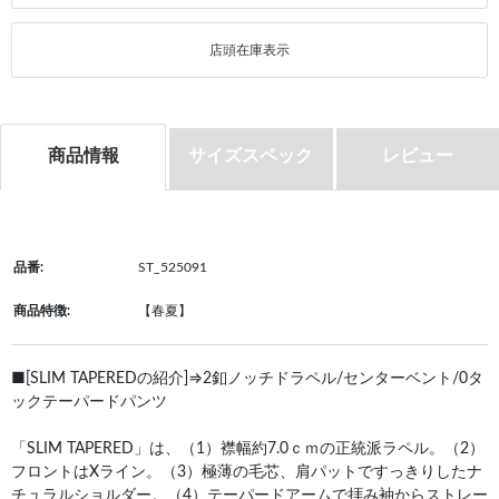
店頭在庫表示
商品情報
サイズスペック
レビュー
品番:
ST_525091
商品特徴:
【春夏】
■[SLIM TAPEREDの紹介]⇒2釦ノッチドラペル/センターベント/0タ
ックテーパードパンツ
「SLIM TAPERED」は、（1）襟幅約7.0ｃｍの正統派ラペル。（2）
フロントはXライン。（3）極薄の毛芯、肩パットですっきりしたナ
チュラルショルダー。（4）テーパードアームで拝み袖からストレー