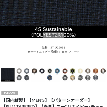
1
/40
品番：ST_525091
カラー：ネイビー系(紺)
/
在庫
フリー:×
SOLDOUT
【国内縫製】【MEN'S】【パターンオーダー】