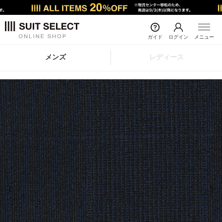
ガイド
ログイン
メニュー
メンズ
レディース
前の画像
次