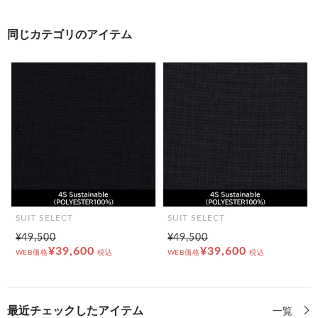
同じカテゴリのアイテム
前の画像
次の
SUIT SELECT
SUIT SELECT
¥49,500
¥49,500
¥39,600
¥39,600
WEB価格
税込
WEB価格
税込
最近チェックしたアイテム
一覧