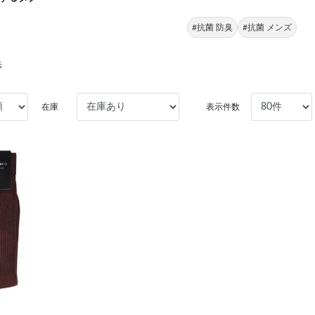
#抗菌 防臭
#抗菌 メンズ
示
在庫
表示件数