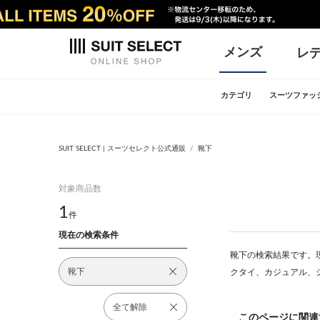
メンズ
レ
カテゴリ
スーツファッ
SUIT SELECT | スーツセレクト公式通販
靴下
対象商品数
1
件
現在の検索条件
靴下の検索結果です。現
靴下
クタイ、カジュアル、
全て解除
このページに関連