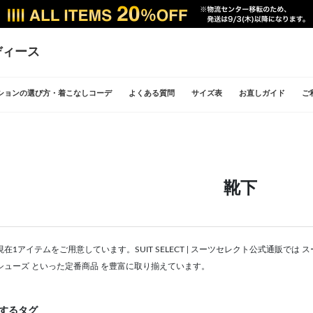
ディース
ションの選び方・着こなしコーデ
よくある質問
サイズ表
お直しガイド
ご
靴下
在1アイテムをご用意しています。SUIT SELECT | スーツセレクト公式通販で
シューズ といった定番商品 を豊富に取り揃えています。
するタグ