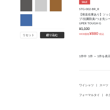
SALE
STG-002-BR_R
【発送在庫あり】ソック
ブ/抗菌防臭/つま先シ
UPER TOUGH G
¥1,100
¥880
WEB価格
税込
リセット
絞り込む
1件中
1件 ～ 1件を表
ワイシャツ
|
スーツ
フォーマルタイ
|
ネ