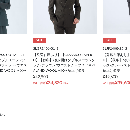
SALE
SALE
SLGP2406-31_S
SLJP2408-25_S
ICO TAPERE
【発送在庫あり】【CLASSICO TAPERE
【発送在庫あり】【C
ダブルスーツ 2タ
D】【秋冬】6釦2掛けダブルスーツ 2タ
D】【秋冬】6釦
ジポケット/ウエス
ック/ブラウン/ウエストムーブ/NEW ZE
ック/グレー×スト
D WOOL MIX/※
ALAND WOOL MIX/※裾上げ必要
裾上げ必要
¥42,900
¥49,500
¥34,320
¥39,60
WEB価格
税込
WEB価格
表示