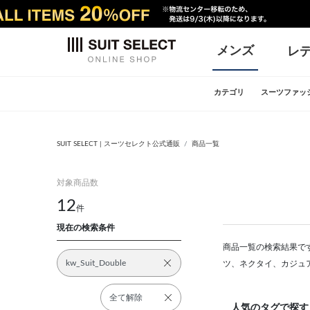
メンズ
レ
カテゴリ
スーツファッ
SUIT SELECT | スーツセレクト公式通販
商品一覧
対象商品数
12
件
現在の検索条件
商品一覧の検索結果です
kw_Suit_Double
ツ、ネクタイ、カジュ
全て解除
人気のタグで探す