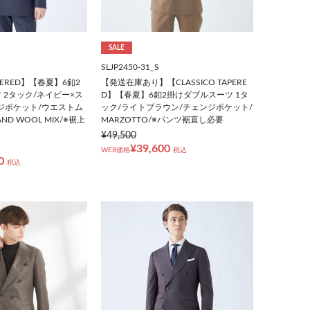
SALE
SLJP2450-31_S
APERED】【春夏】6釦2
【発送在庫あり】【CLASSICO TAPERE
 2タック/ネイビー×ス
D】【春夏】6釦2掛けダブルスーツ 1タ
ジポケット/ウエストム
ック/ライトブラウン/チェンジポケット/
AND WOOL MIX/※裾上
MARZOTTO/※パンツ裾直し必要
¥49,500
¥39,600
WEB価格
税込
0
税込