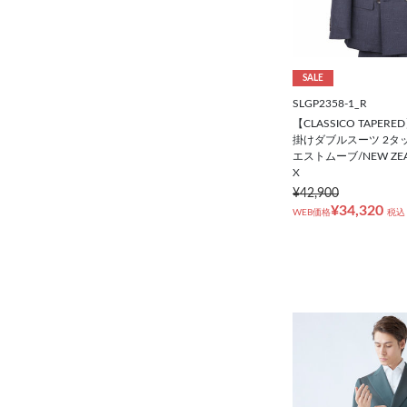
シューズ
靴下
SALE
SLGP2358-1_R
アンダーウェア
【CLASSICO TAPER
掛けダブルスーツ 2タ
エストムーブ/NEW ZEA
コート
X
¥42,900
¥34,320
WEB価格
税込
オーダースーツ
オーダーシャツ