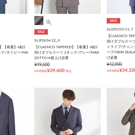
SALE
SLGP2553-11_T
SALE
【CLASSICO T
SLJP2654-22_X
掛けダブルスーツ
トライプ/チェン
ED】【春夏】6釦2
【CLASSICO TAPERED】【春夏】6釦2
ーブ/NEW ZEAL
ク/ネイビー/MA
掛けダブルスーツ 2タック/グレー/MAR
げ必要
ZOTTO/※裾上げ必要
¥42,900
¥49,500
¥34,32
¥39,600
WEB価格
WEB価格
税込