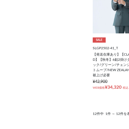
SALE
SLGP2502-41_T
【発送在庫あり】【CLASS
D】【秋冬】6釦2掛け
ック/グリーン/チェン
トムーブ/NEW ZEALAN
裾上げ必要
¥42,900
¥34,320
WEB価格
税込
12件中
1件 ～ 12件を