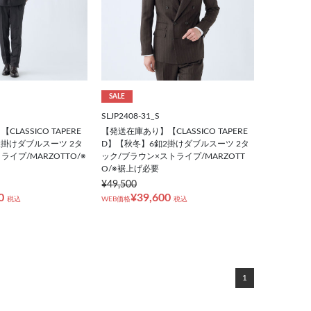
SALE
SLJP2408-31_S
LASSICO TAPERE
【発送在庫あり】【CLASSICO TAPERE
2掛けダブルスーツ 2タ
D】【秋冬】6釦2掛けダブルスーツ 2タ
ライプ/MARZOTTO/※
ック/ブラウン×ストライプ/MARZOTT
O/※裾上げ必要
¥49,500
0
¥39,600
税込
WEB価格
税込
1