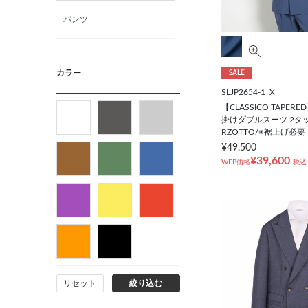
パンツ
ニット・カットソー
カラー
SALE
SLJP2654-1_X
カジュアルシャツ
【CLASSICO TAPER
掛けダブルスーツ 2タッ
RZOTTO/※裾上げ必要
フォーマルタイ
¥49,500
¥39,600
WEB価格
税込
ネクタイ
ベルト
ビジネス小物
リセット
絞り込む
バッグ