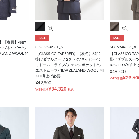
SALE
SALE
ED】【春夏】6釦2
SLGP2602-31_X
SLJP2606-31_X
ック/ネイビー/ウ
LAND WOOL MI
【CLASSICO TAPERED】【秋冬】6釦2
【CLASSICO T
掛けダブルスーツ 2タック/ネイビー×シ
掛けダブルスーツ 
ャドーストライプ/チェンジポケット/ウ
RZOTTO/※裾上
エストムーブ/NEW ZEALAND WOOL MI
¥49,500
X/※裾上げ必要
¥39,60
WEB価格
¥42,900
¥34,320
WEB価格
税込