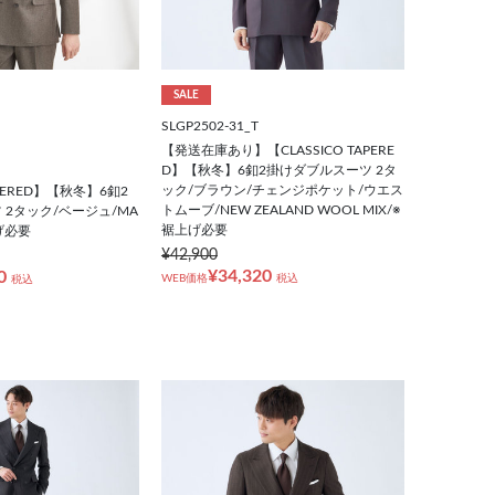
SALE
SLGP2502-31_T
【発送在庫あり】【CLASSICO TAPERE
D】【秋冬】6釦2掛けダブルスーツ 2タ
ック/ブラウン/チェンジポケット/ウエス
APERED】【秋冬】6釦2
トムーブ/NEW ZEALAND WOOL MIX/※
2タック/ベージュ/MA
裾上げ必要
げ必要
¥42,900
¥34,320
0
WEB価格
税込
税込