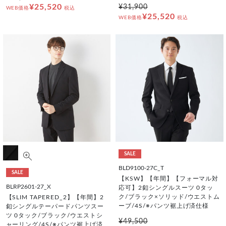
¥25,520
¥31,900
WEB価格
税込
¥25,520
WEB価格
税込
SALE
BLD9100-27C_T
SALE
【KSW】【年間】【フォーマル対
BLRP2601-27_X
応可】2釦シングルスーツ 0タッ
ク/ブラック×ソリッド/ウエストム
【SLIM TAPERED_2】【年間】2
ーブ/4S/※パンツ裾上げ済仕様
釦シングルテーパードパンツスー
ツ 0タック/ブラック/ウエストシ
¥49,500
ャーリング/4S/※パンツ裾上げ済