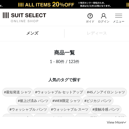
ガイド
ログイン
メニュー
メンズ
レディース
商品一覧
1 - 80件 / 123件
人気のタグで探す
#最短発送 シャツ
#ウォッシャブル セットアップ
#4Sノンアイロン シャツ
#裾上げ済み パンツ
#WEB限定 シャツ
#ビジカジ パンツ
#ウォッシャブル パンツ
#ウォッシャブル スーツ
#接触冷感 パンツ
#シャツ シンプル
#シャツ スタイリッシュ
#シャツ 半袖
#シャツ 七分袖
View More
#シャツ スリム
#シャツ 形態安定
#シャツ ストレッチ