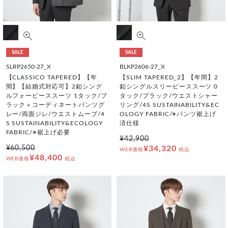
SALE
SALE
SLRP2650-27_X
BLKP2606-27_X
【CLASSICO TAPERED】【年
【SLIM TAPERED_2】【年間】2
間】【結婚式対応可】2釦シング
釦シングルスリーピーススーツ 0
ルフォーピーススーツ 1タック/ブ
タック/ブラック/ウエストシャー
ラック＋コーディネートパンツグ
リング/4S SUSTAINABILITY&EC
レー/両面ジレ/ウエストムーブ/4
OLOGY FABRIC/※パンツ裾上げ
S SUSTAINABILITY&ECOLOGY
済仕様
FABRIC/※裾上げ必要
¥42,900
¥60,500
¥34,320
WEB価格
税込
¥48,400
WEB価格
税込