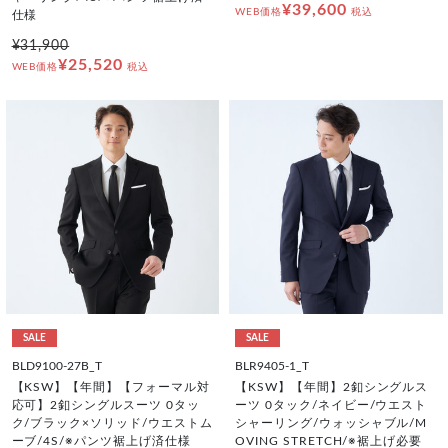
¥39,600
WEB価格
税込
仕様
¥31,900
¥25,520
WEB価格
税込
SALE
SALE
BLD9100-27B_T
BLR9405-1_T
【KSW】【年間】【フォーマル対
【KSW】【年間】2釦シングルス
応可】2釦シングルスーツ 0タッ
ーツ 0タック/ネイビー/ウエスト
ク/ブラック×ソリッド/ウエストム
シャーリング/ウォッシャブル/M
ーブ/4S/※パンツ裾上げ済仕様
OVING STRETCH/※裾上げ必要