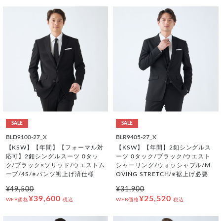
SALE
SALE
BLD9100-27_X
BLR9405-27_X
【KSW】【年間】【フォーマル対
【KSW】【年間】2釦シングルス
応可】2釦シングルスーツ 0タッ
ーツ 0タック/ブラック/ウエスト
ク/ブラック×ソリッド/ウエストム
シャーリング/ウォッシャブル/M
ーブ/4S/※パンツ裾上げ済仕様
OVING STRETCH/※裾上げ必要
¥49,500
¥31,900
¥39,600
¥25,520
WEB価格
税込
WEB価格
税込