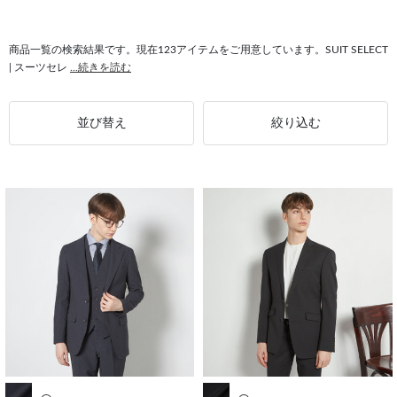
#シャツ ノンアイロン
#ウォッシャブル ジャケット
#シャツ メンズ
#スーツ メンズ
商品一覧の検索結果です。現在123アイテムをご用意しています。SUIT SELECT
| スーツセレ
...続きを読む
並び替え
絞り込む