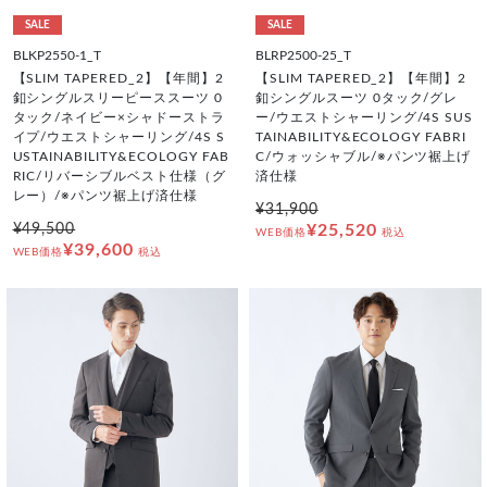
SALE
SALE
BLKP2550-1_T
BLRP2500-25_T
【SLIM TAPERED_2】【年間】2
【SLIM TAPERED_2】【年間】2
釦シングルスリーピーススーツ 0
釦シングルスーツ 0タック/グレ
タック/ネイビー×シャドーストラ
ー/ウエストシャーリング/4S SUS
イプ/ウエストシャーリング/4S S
TAINABILITY&ECOLOGY FABRI
USTAINABILITY&ECOLOGY FAB
C/ウォッシャブル/※パンツ裾上げ
RIC/リバーシブルベスト仕様（グ
済仕様
レー）/※パンツ裾上げ済仕様
¥31,900
¥49,500
¥25,520
WEB価格
税込
¥39,600
WEB価格
税込