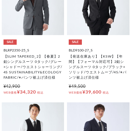
SALE
SALE
BLRP2350-25_S
BLD9100-27_S
【SLIM TAPERED_2】【春夏】2
【発送在庫あり】【KSW】【年
釦シングルスーツ 0タック/グレー
間】【フォーマル対応可】2釦シ
×シャドー/ウエストシャーリング/
ングルスーツ 0タック/ブラック×
4S SUSTAINABILITY&ECOLOGY
ソリッド/ウエストムーブ/4S/※パ
FABRIC/※パンツ裾上げ済仕様
ンツ裾上げ済仕様
¥42,900
¥49,500
¥34,320
¥39,600
WEB価格
税込
WEB価格
税込