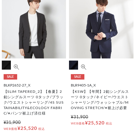
SALE
SALE
BLKP2652-27_X
BLR9405-1A_X
【SLIM TAPERED_2】【春夏】2
【KSW】【年間】2釦シングルス
釦シングルスーツ 0タック/ブラッ
ーツ 0タック/ネイビー/ウエスト
ク/ウエストシャーリング/4S SUS
シャーリング/ウォッシャブル/M
TAINABILITY&ECOLOGY FABRI
OVING STRETCH/※裾上げ必要
C/※パンツ裾上げ済仕様
¥31,900
¥31,900
¥25,520
WEB価格
税込
¥25,520
WEB価格
税込