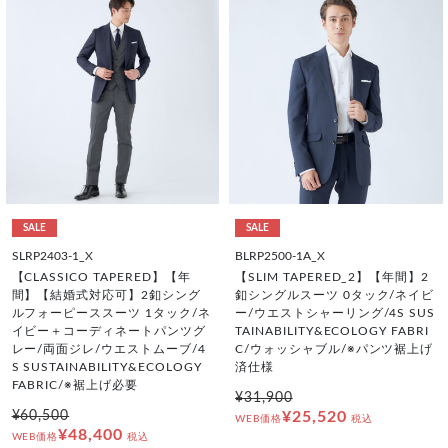
SALE
SALE
SLRP2403-1_X
BLRP2500-1A_X
【CLASSICO TAPERED】【年
【SLIM TAPERED_2】【年間】2
間】【結婚式対応可】2釦シング
釦シングルスーツ 0タック/ネイビ
ルフォーピーススーツ 1タック/ネ
ー/ウエストシャーリング/4S SUS
イビー＋コーディネートパンツグ
TAINABILITY&ECOLOGY FABRI
レー/両面ジレ/ウエストムーブ/4
C/ウォッシャブル/※パンツ裾上げ
S SUSTAINABILITY&ECOLOGY
済仕様
FABRIC/※裾上げ必要
¥31,900
¥60,500
¥25,520
WEB価格
税込
¥48,400
WEB価格
税込