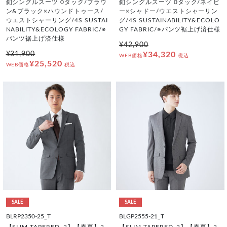
釦シングルスーツ 0タック/ブラウ
釦シングルスーツ 0タック/ネイビ
ン&ブラック×ハウンドトゥース/
ー×シャドー/ウエストシャーリン
ウエストシャーリング/4S SUSTAI
グ/4S SUSTAINABILITY&ECOLO
NABILITY&ECOLOGY FABRIC/※
GY FABRIC/※パンツ裾上げ済仕様
パンツ裾上げ済仕様
¥42,900
¥31,900
¥34,320
WEB価格
税込
¥25,520
WEB価格
税込
SALE
SALE
BLRP2350-25_T
BLGP2555-21_T
【SLIM TAPERED_2】【春夏】2
【SLIM TAPERED_2】【春夏】2