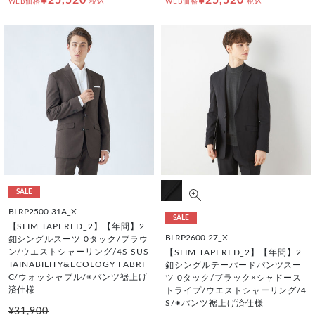
¥25,520
¥25,520
WEB価格
税込
WEB価格
税込
SALE
BLRP2500-31A_X
SALE
【SLIM TAPERED_2】【年間】2
BLRP2600-27_X
釦シングルスーツ 0タック/ブラウ
ン/ウエストシャーリング/4S SUS
【SLIM TAPERED_2】【年間】2
TAINABILITY&ECOLOGY FABRI
釦シングルテーパードパンツスー
C/ウォッシャブル/※パンツ裾上げ
ツ 0タック/ブラック×シャドース
済仕様
トライプ/ウエストシャーリング/4
S/※パンツ裾上げ済仕様
¥31,900