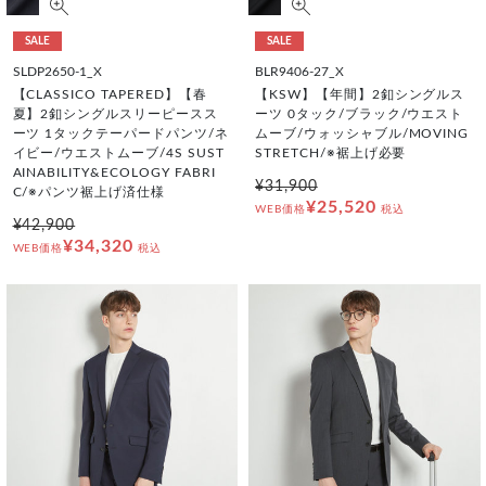
SALE
SALE
SLDP2650-1_X
BLR9406-27_X
【CLASSICO TAPERED】【春
【KSW】【年間】2釦シングルス
夏】2釦シングルスリーピースス
ーツ 0タック/ブラック/ウエスト
ーツ 1タックテーパードパンツ/ネ
ムーブ/ウォッシャブル/MOVING
イビー/ウエストムーブ/4S SUST
STRETCH/※裾上げ必要
AINABILITY&ECOLOGY FABRI
¥31,900
C/※パンツ裾上げ済仕様
¥25,520
WEB価格
税込
¥42,900
¥34,320
WEB価格
税込