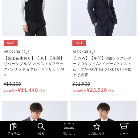
SALE
SALE
VBD9100-27_S
BLD9405-1_S
【発送在庫あり】【BL】【年間】
【KSW】【年間】2釦シングルス
リバーシブルジレ(ベスト)/ブラッ
ーツ 0タック/ネイビー/ウエスト
ク×ソリッド＆グレー×ソリッド/4
ムーブ/MOVING STRETCH/※裾
S
上げ必要
¥14,300
¥31,900
¥11,440
¥25,520
WEB価格
税込
WEB価格
税込
アイテム
検索
着こなし
お気に入り
カート