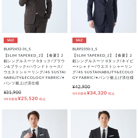
SALE
SALE
BLKP2452-31_S
BLRP2350-1_S
【SLIM TAPERED_2】【春夏】2
【SLIM TAPERED_2】【春夏】2
釦シングルスーツ 0タック/ブラウ
釦シングルスーツ 0タック/ネイビ
ン&ブラック×ハウンドトゥース/
ー×シャドー/ウエストシャーリン
ウエストシャーリング/4S SUSTAI
グ/4S SUSTAINABILITY&ECOLO
NABILITY&ECOLOGY FABRIC/※
GY FABRIC/※パンツ裾上げ済仕様
パンツ裾上げ済仕様
¥42,900
¥31,900
¥34,320
WEB価格
税込
¥25,520
WEB価格
税込