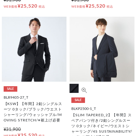
¥31,900
¥31,900
¥25,520
¥25,520
WEB価格
税込
WEB価格
税込
SALE
BLR9405-27_T
SALE
【KSW】【年間】2釦シングルス
BLKP2500-1_T
ーツ 0タック/ブラック/ウエスト
シャーリング/ウォッシャブル/M
【SLIM TAPERED_2】【年間】ス
OVING STRETCH/※裾上げ必要
ペアパンツ付き/2釦シングルスー
ツ 0タック/ネイビー/ウエストシ
¥31,900
ャーリング/4S SUSTAINABILITY/
¥25,520
WEB価格
税込