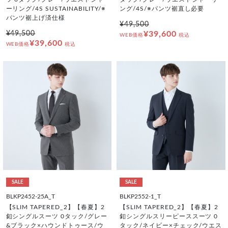
ーリング/4S SUSTAINABILITY/※
ング/4S/※パンツ裾直し必要
パンツ裾上げ済仕様
¥49,500
¥49,500
¥39,600
WEB価格
税込
¥39,600
WEB価格
税込
SALE
SALE
BLKP2452-25A_T
BLKP2552-1_T
【SLIM TAPERED_2】【春夏】2
【SLIM TAPERED_2】【春夏】2
釦シングルスーツ 0タック/グレー
釦シングルスリーピーススーツ 0
&ブラック×ハウンドトゥース/ウ
タック/ネイビー×チェック/ウエス