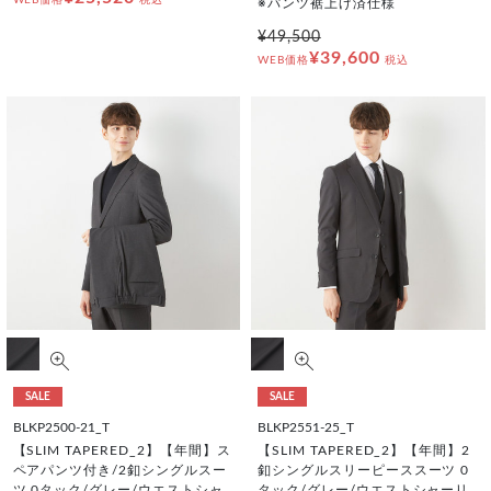
※パンツ裾上げ済仕様
¥49,500
¥39,600
WEB価格
税込
SALE
SALE
BLKP2500-21_T
BLKP2551-25_T
【SLIM TAPERED_2】【年間】ス
【SLIM TAPERED_2】【年間】2
ペアパンツ付き/2釦シングルスー
釦シングルスリーピーススーツ 0
ツ 0タック/グレー/ウエストシャ
タック/グレー/ウエストシャーリ