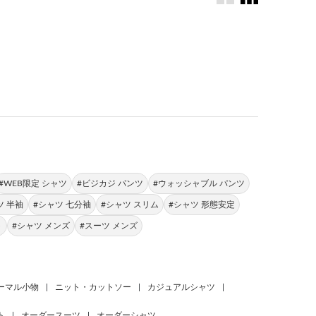
。
#WEB限定 シャツ
#ビジカジ パンツ
#ウォッシャブル パンツ
ツ 半袖
#シャツ 七分袖
#シャツ スリム
#シャツ 形態安定
ト
#シャツ メンズ
#スーツ メンズ
ーマル小物
|
ニット・カットソー
|
カジュアルシャツ
|
ト
|
オーダースーツ
|
オーダーシャツ