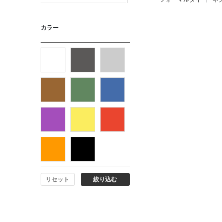
ニット・カットソー
カラー
カジュアルシャツ
フォーマルタイ
ネクタイ
ベルト
ビジネス小物
リセット
絞り込む
バッグ
シューズ