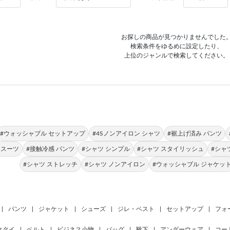
お探しの商品が見つかりませんでした
検索条件をゆるめに設定したり、
上位のジャンルで検索してください。
#ウォッシャブル セットアップ
#4Sノンアイロン シャツ
#裾上げ済み パンツ
 スーツ
#接触冷感 パンツ
#シャツ シンプル
#シャツ スタイリッシュ
#シャ
#シャツ ストレッチ
#シャツ ノンアイロン
#ウォッシャブル ジャケッ
|
パンツ
|
ジャケット
|
シューズ
|
ジレ・ベスト
|
セットアップ
|
フォ
クタイ
|
ベルト
|
ビジネス小物
|
バッグ
|
靴下
|
アンダーウェア
|
コー