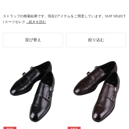
#シャツ ノンアイロン
#ウォッシャブル ジャケット
#シャツ メンズ
#スーツ メンズ
ストラップの検索結果です。現在2アイテムをご用意しています。SUIT SELECT
| スーツセレク
...続きを読む
並び替え
絞り込む