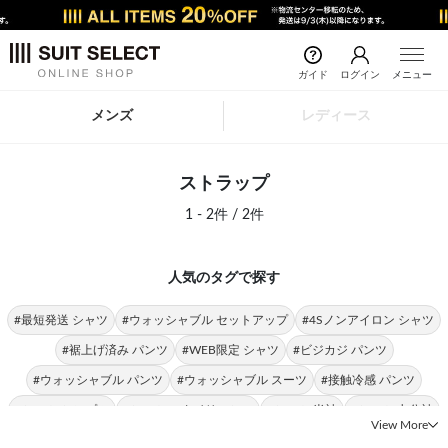
ガイド
ログイン
メニュー
メンズ
レディース
ストラップ
1 - 2件 / 2件
人気のタグで探す
#最短発送 シャツ
#ウォッシャブル セットアップ
#4Sノンアイロン シャツ
#裾上げ済み パンツ
#WEB限定 シャツ
#ビジカジ パンツ
#ウォッシャブル パンツ
#ウォッシャブル スーツ
#接触冷感 パンツ
#シャツ シンプル
#シャツ スタイリッシュ
#シャツ 半袖
#シャツ 七分袖
View More
#シャツ スリム
#シャツ 形態安定
#シャツ ストレッチ