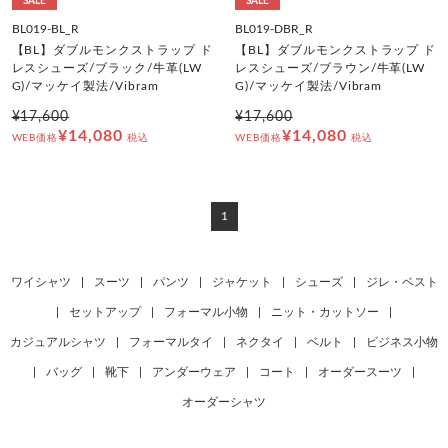
SALE
SALE
BL019-BL_R
BL019-DBR_R
【BL】ダブルモンクストラップ ド
【BL】ダブルモンクストラップ ド
レスシューズ/ブラック/牛革(LW
レスシューズ/ブラウン/牛革(LW
G)/マッケイ製法/Vibram
G)/マッケイ製法/Vibram
¥17,600
¥17,600
¥14,080
¥14,080
WEB価格
税込
WEB価格
税込
1
ワイシャツ
|
スーツ
|
パンツ
|
ジャケット
|
シューズ
|
ジレ・ベスト
|
セットアップ
|
フォーマル小物
|
ニット・カットソー
|
カジュアルシャツ
|
フォーマルタイ
|
ネクタイ
|
ベルト
|
ビジネス小物
|
バッグ
|
靴下
|
アンダーウェア
|
コート
|
オーダースーツ
|
オーダーシャツ