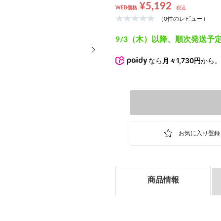
¥5,192
WEB価格
税込
（0件のレビュー）
9/3（木）以降、順次発送予
次の画像
なら
月々1,730円
から
商品情報