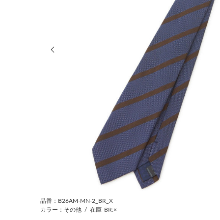
前の画像
品番：B26AM-MN-2_BR_X
カラー：その他
/
在庫
BR:×