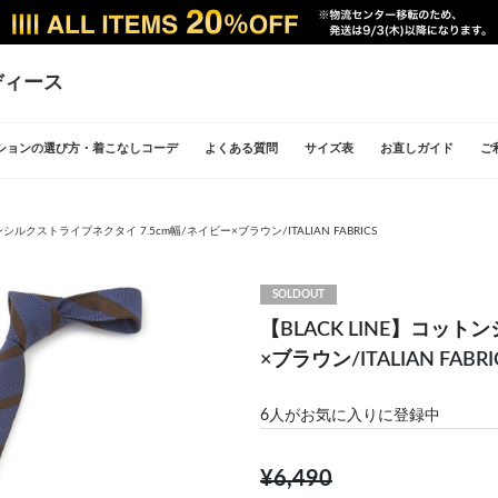
ディース
ションの選び方・着こなしコーデ
よくある質問
サイズ表
お直しガイド
ご
ンシルクストライプネクタイ 7.5cm幅/ネイビー×ブラウン/ITALIAN FABRICS
SOLDOUT
【BLACK LINE】コッ
×ブラウン/ITALIAN FABRI
6
人がお気に入りに登録中
¥6,490