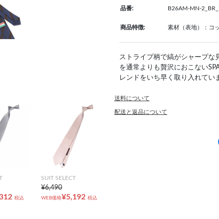
品番:
B26AM-MN-2_BR_
商品特徴:
素材（表地）：コット
ストライプ柄で縞がシャープな
を通常よりも贅沢におこないSP
レンドをいち早く取り入れてい
送料について
配送と返品について
T
SUIT SELECT
¥6,490
,312
¥5,192
税込
WEB価格
税込