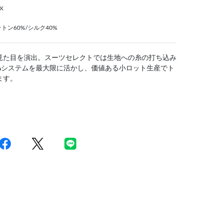
X
ン60%/シルク40%
見た目を演出。スーツセレクトでは生地への糸の打ち込み
Aシステムを最大限に活かし、価値ある小ロット生産でト
ます。