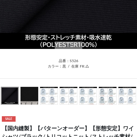
1
/9
品番：S526
カラー：黒
/
在庫
FR:△
SALE
【国内縫製】【パターンオーダー】【形態安定】ワイ