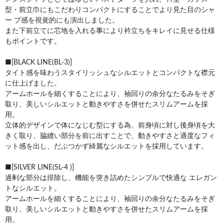
型・前立巾にもこだわりコンパクトにすることでより見た目のシャ
ー プ感を視覚的にも演出しました。
また下前立てに芯地を入れる事により衿立ちをキレイに見せる仕様
もポイントです。
■[BLACK LINE(BL-3)]
タイト感を味わうスタイリッシュなシルエットとコンパクトな襟元
に仕上げました。
アームホールを細くすることにより、袖回りの余分なたるみをそぎ
取り、美しいシルエットと動きやすさを併せたスリムアームを採
用。
立体的デザインで体になじむ型にする為、前身頃に対し後身頃を大
きく取り、脇縫い部分を前に出すことで、動きやすさと適度なフィ
ット感を出し、だぶつかず綺麗なシルエットを採用しています。
■[SILVER LINE(SL-4 )]
過剰な部分は排除し、機能を突き詰めたシンプルで快適な エレガン
トなシルエット。
アームホールを細くすることにより、袖回りの余分なたるみをそぎ
取り、美しいシルエットと動きやすさを併せたスリムアームを採
用。