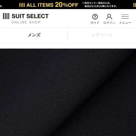
ガイド
ログイン
メニュー
メンズ
レディース
前の画像
次