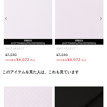
前の画像
次の
SUIT SELECT
SUIT SELECT
¥7,590
¥7,590
¥6,072
¥6,072
WEB価格
税込
WEB価格
税込
このアイテムを見た人は、これも見ています