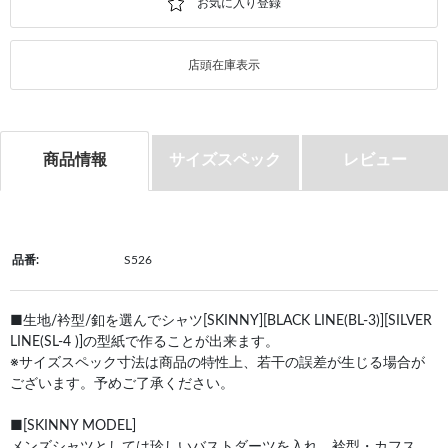
店頭在庫表示
商品情報
サイズスペック
レビュー
品番:
S526
■生地/衿型/釦を選んでシャツ[SKINNY][BLACK LINE(BL-3)][SILVER
LINE(SL-4 )]の型紙で作ることが出来ます。
※サイズスペック寸法は商品の特性上、若干の誤差が生じる場合が
ございます。予めご了承ください。
■[SKINNY MODEL]
メンズシャツとしては珍しいバストダーツを入れ、衿型・カフス