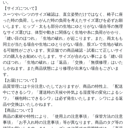
い。
【サイズについて】
スーツやパンツのサイズ確認は、直立姿勢だけではなく、椅子に座
った時の負荷。しゃがんだ時の負荷を考えたサイズ選びを必ずお願
いします。ヒップ・太もも部分の生地にゆとりがない場合等の無理
なサイズ選びは、体型や動きに関係なく生地や糸に負荷がかかり、
「縫い目のほつれ」「生地の破れ」が起こります。また、両太もも
同士が当たる場合や生地にゆとりがない場合、股ズレで生地が破れ
る可能性がございます。実店舗での商品確認・試着にて正しいサイ
ズの購入をお勧めいたします。サイズが合わない事による「縫い目
のほつれ」「生地の破れ」は「返品」「交換」「無償修理」はいた
しかねます。また商品状態により修理が出来ない場合もございま
す。
【お届けについて】
品質管理には十分注意いたしておりますが、商品の特性上、「配送
中にできるシワ」「運送時の天候や外気よる湿度等の変化によるシ
ワ」「梱包時にできるシワ」は必ず発生いたします。シワによる返
品や交換はいたしかねます。
【商品について】
商品の素材や特性により、「使用上の注意事項」「保管方法の注意
事項」「お手入れ時の注意事項」等が異なります。商品のタグ等の