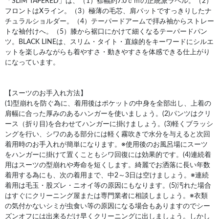
「SLIM TAPERED」は、（1）襟幅約7.0ｃｍの正統派ラペル。（2）
フロントはXライン。（3）極薄の毛芯、肩パットですっきりしたナ
チュラルショルダー。（4）テーパードアームで拝み袖からストレー
トな袖付けへ。（5）膝から裾口にかけて細くなるテーパードパン
ツ。BLACK LINEは、スリム・タイト・直線的をキーワードにシルエ
ットを楽しみながらも着やすさ・動きやすさを体感できる仕上がり
になっています。
【スーツのお手入れ方法】
(1)型崩れを防ぐ為に、着用後はポケットの中身を全部出し、上着の
肩幅に合った厚みのあるハンガーを使いましょう。(2)パンツはクリ
ース（折り目)を合わせてハンガーに掛けましょう。(3)軽くブラッシ
ングを行い、シワのある部分には軽く霧吹きで水分を与えると次回
着用時のお手入れが簡単になります。※使用後のお風呂場にスーツ
をハンガーに掛けて置くこともシワ回復には効果的です。(4)連続着
用はスーツの型崩れや寿命を短くします。綺麗でお洒落に長い年数
着用する為にも、次の着用まで、中2～3日は空けましょう。※連続
着用は毛玉・股ズレ・ニオイ等の原因にもなります。(5)汚れた場合
はすぐにクリーニング屋または専門業者に相談しましょう。※衣類
の気付かないシミが虫食い等の原因になる場合もありますのでシー
ズンオフには出来るだけ早くクリーニングに出しましょう。しかし