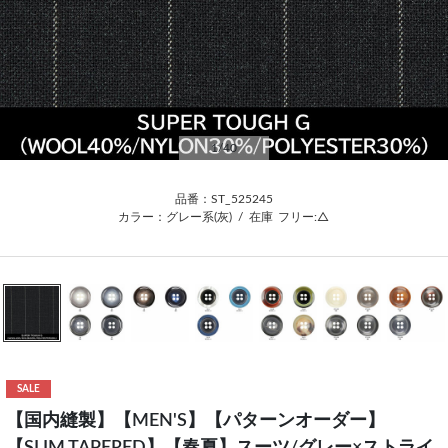
1
/40
品番：ST_525245
カラー：グレー系(灰)
/
在庫
フリー:△
SALE
【国内縫製】【MEN'S】【パターンオーダー】