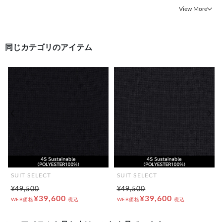
#オーダースーツ センターベント
#オーダースーツ スリム
View More
#日本製 スリム
#日本製 2釦ノッチドラペル
同じカテゴリのアイテム
前の画像
次の
SUIT SELECT
SUIT SELECT
¥49,500
¥49,500
¥39,600
¥39,600
WEB価格
税込
WEB価格
税込