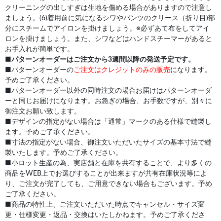
クリーニングの出しすぎは生地を傷める場合がありますので注意し
ましょう。(6)着用前に気になるシワやパンツのクリース（折り目)部
分にスチームでアイロンを掛けましょう。※必ずあて布をしてアイ
ロンを掛けましょう。また、シワなどはハンドスチーマーがあると
お手入れが簡単です。
■
パターンオーダーはご注文から3週間以降の発送予定です。
■パターンオーダーの
ご注文はクレジットのみの販売
になります。
予めご了承ください。
■パターンオーダー以外の同時注文の場合お届けはパターンオーダ
ーと同じお届けになります。お急ぎの場合、お手数ですが、別々に
御注文お願い致します。
■デザインの指定がない場合は「通常」マークのある仕様で縫製し
ます。予めご了承ください。
■寸法の指定がない場合、御注文いただいたサイズの基本寸法で縫
製いたします。予めご了承ください。
■小ロット生産の為、実店舗と在庫を共有することで、より多くの
商品をWEB上でお選びすることが出来ますが共有在庫状況等によ
り、ご注文が完了しても、ご用意できない場合もございます。予め
ご了承ください。
■商品の特性上、ご注文いただいた時点でキャンセル・サイズ変
更・仕様変更・返品・交換はいたしかねます。予めご了承くださ