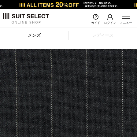
ガイド
ログイン
メニュー
メンズ
レディース
前の画像
次