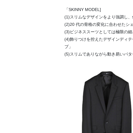
「SKINNY MODEL]
(1)スリムなデザインをより強調し
(2)20 代の骨格の変化に合わせた
(3)ビジネススーツとしては極限の
(4)飾りつけを控えたデザインデ
プ」
(5)スリムでありながら動き易いパ