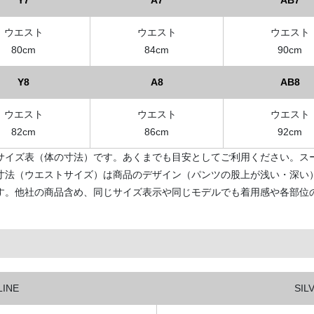
Y7
A7
AB7
ウエスト
ウエスト
ウエスト
80cm
84cm
90cm
Y8
A8
AB8
ウエスト
ウエスト
ウエスト
82cm
86cm
92cm
サイズ表（体の寸法）です。あくまでも目安としてご利用ください。ス
寸法（ウエストサイズ）は商品のデザイン（パンツの股上が浅い・深い
す。他社の商品含め、同じサイズ表示や同じモデルでも着用感や各部位
LINE
SIL