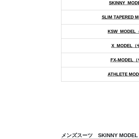
SKINNY_MO
SLIM TAPERED
KSW_MODE
X_MODEL
FX-MODEL
ATHLETE M
メンズスーツ SKINNY MODE