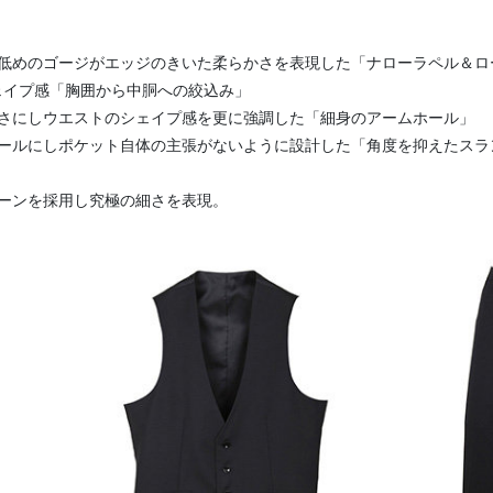
、低めのゴージがエッジのきいた柔らかさを表現した「ナローラペル＆ロ
シェイプ感「胸囲から中胴への絞込み」
細さにしウエストのシェイプ感を更に強調した「細身のアームホール」
ィテールにしポケット自体の主張がないように設計した「角度を抑えたス
ターンを採用し究極の細さを表現。