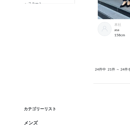
スカート
ニット・カットソー
シャツ
本社
asa
ベルト
158cm
ビジネス小物
バッグ
パンプス
24件中
21件 ～ 24
コート
オーダースーツ
カテゴリーリスト
メンズ