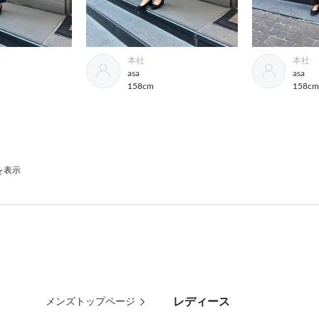
本社
本社
asa
asa
158cm
158c
件を表示
レディース
メンズトップページ