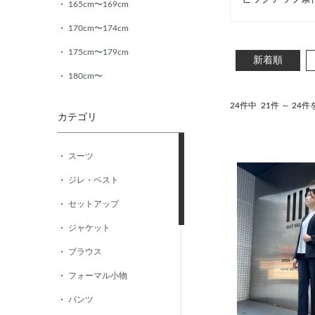
165cm〜169cm
170cm〜174cm
175cm〜179cm
新着順
180cm〜
24件中
21件 ～ 24
カテゴリ
スーツ
ジレ・ベスト
セットアップ
ジャケット
ブラウス
フォーマル小物
パンツ