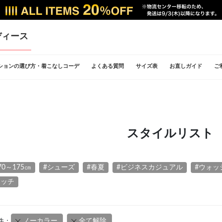
ディース
ションの選び方・着こなしコーデ
よくある質問
サイズ表
お直しガイド
ご
スタイルリスト
70～175㎝
#シューズ
#春夏
#ビジネスカジュアル
#ウォッ
レッチ
ノーカラー
全て解除
件：