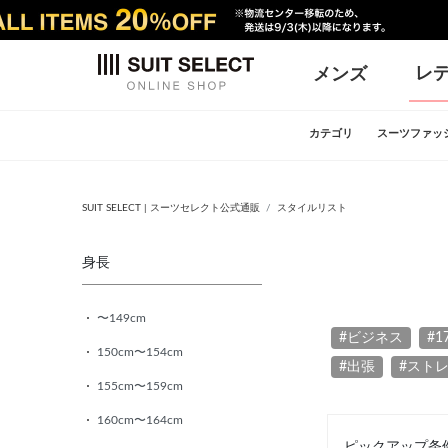
レ
メンズ
カテゴリ
スーツファッ
SUIT SELECT | スーツセレクト公式通販
スタイルリスト
身長
〜149cm
#ビジネス
#1
150cm〜154cm
#出張
#スト
155cm〜159cm
160cm〜164cm
ピックアップ条