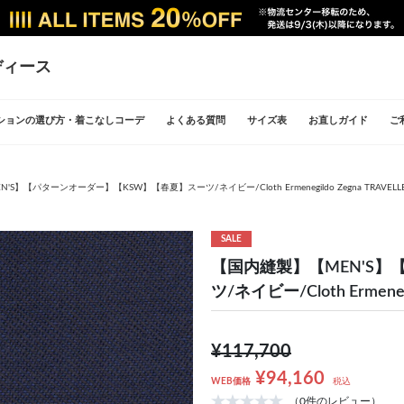
ディース
ションの選び方・着こなしコーデ
よくある質問
サイズ表
お直しガイド
ご
S】【パターンオーダー】【KSW】【春夏】スーツ/ネイビー/Cloth Ermenegildo Zegna TRAVELLER
SALE
【国内縫製】【MEN'S
ツ/ネイビー/Cloth Ermenegi
¥117,700
¥94,160
WEB価格
税込
（0件のレビュー）