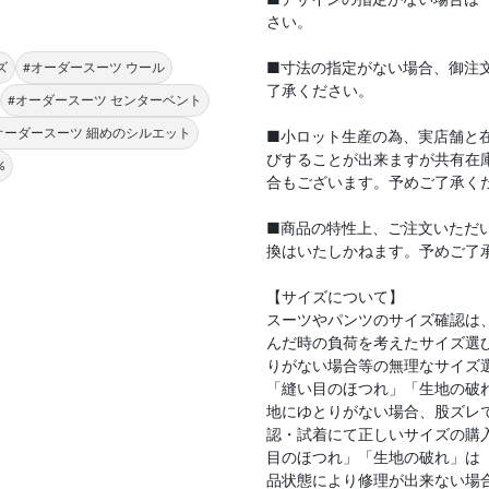
さい。
■寸法の指定がない場合、御注
ズ
#オーダースーツ ウール
了承ください。
#オーダースーツ センターベント
オーダースーツ 細めのシルエット
■小ロット生産の為、実店舗と
びすることが出来ますが共有在
%
合もございます。予めご了承く
■商品の特性上、ご注文いただ
換はいたしかねます。予めご了
【サイズについて】
スーツやパンツのサイズ確認は
んだ時の負荷を考えたサイズ選
りがない場合等の無理なサイズ
「縫い目のほつれ」「生地の破
地にゆとりがない場合、股ズレ
認・試着にて正しいサイズの購
目のほつれ」「生地の破れ」は
品状態により修理が出来ない場