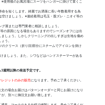
。※使用後のお風呂場にスーツをハンガーに掛けて置くこ
や寿命を短くします。綺麗でお洒落に長い年数着用する為
は空けましょう。※連続着用は毛玉・股ズレ・ニオイ等の
ニング屋または専門業者に相談しましょう。
い等の原因になる場合もありますのでシーズンオフには出
しましょう。しかしクリーニングの出しすぎは生地を傷め
しょう。
ンツのクリース（折り目)部分にスチームでアイロンを掛け
掛けましょう。また、シワなどはハンドスチーマーがある
ら3週間以降の発送予定です。
クレジットのみの販売
になります。予めご了承ください。
注文の場合お届けはパターンオーダーと同じお届けになり
すが、別々に御注文お願い致します。
「通常」マークのある仕様で縫製します。予めご了承くだ