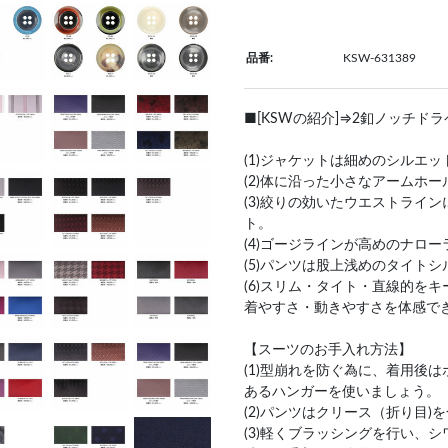
品番:
KSW-631389
■[KSWの紹介]⇒2釦ノッチド
(1)ジャケットは細めのシルエ
(2)体に沿った小さなアームホ
(3)絞りの効いたウエストライ
ト。
(4)ゴージラインが高めのナロー
(5)パンツは股上浅めのタイト
(6)スリム・タイト・直線的を
着やすさ・動きやすさを体感で
【スーツのお手入れ方法】
(1)型崩れを防ぐ為に、着用後
あるハンガーを使いましょう。
(2)パンツはクリース（折り目
(3)軽くブラッシングを行い、