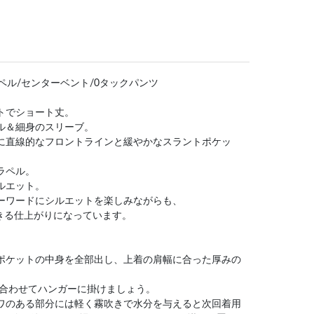
ラペル/センターベント/0タックパンツ
ットでショート丈。
ール＆細身のスリーブ。
ンに直線的なフロントラインと緩やかなスラントポケッ
ラペル。
シルエット。
キーワードにシルエットを楽しみながらも、
きる仕上がりになっています。
はポケットの中身を全部出し、上着の肩幅に合った厚みの
)を合わせてハンガーに掛けましょう。
シワのある部分には軽く霧吹きで水分を与えると次回着用