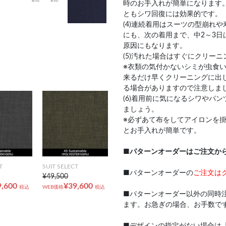
時のお手入れが簡単になります
ともシワ回復には効果的です。
(4)連続着用はスーツの型崩れ
にも、次の着用まで、中2～3日
原因にもなります。
(5)汚れた場合はすぐにクリー
※衣類の気付かないシミが虫食
来るだけ早くクリーニングに出
る場合がありますので注意しま
(6)着用前に気になるシワやパ
ましょう。
※必ずあて布をしてアイロンを
とお手入れが簡単です。
■
パターンオーダーはご注文か
T
SUIT SELECT
■パターンオーダーの
ご注文は
¥49,500
9,600
¥39,600
税込
WEB価格
税込
■パターンオーダー以外の同時
ます。お急ぎの場合、お手数で
■デザインの指定がない場合は