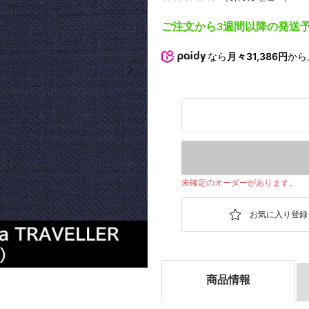
ご注文から3週間以降の発送
なら
月々31,386円
から
次の画像
未確定のオーダーがあります。
商品情報