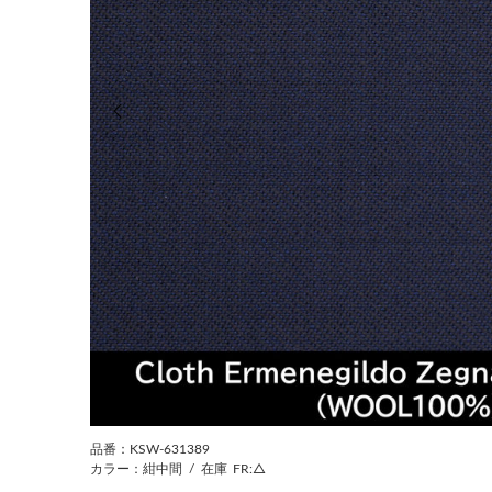
前の画像
品番：KSW-631389
カラー：紺中間
/
在庫
FR:△