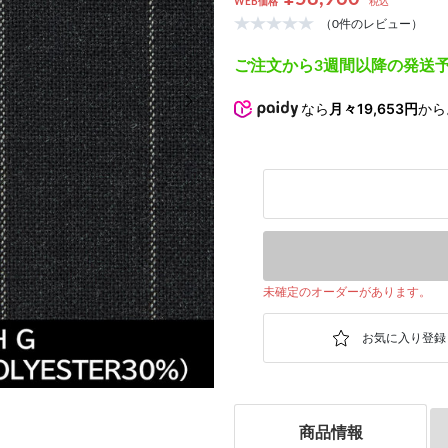
WEB価格
税込
（0件のレビュー）
ご注文から3週間以降の発送
次の画像
なら
月々19,653円
から
未確定のオーダーがあります。
商品情報