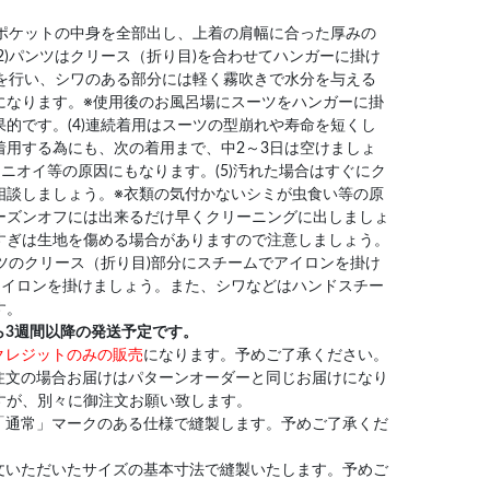
はポケットの中身を全部出し、上着の肩幅に合った厚みの
2)パンツはクリース（折り目)を合わせてハンガーに掛け
グを行い、シワのある部分には軽く霧吹きで水分を与える
になります。※使用後のお風呂場にスーツをハンガーに掛
的です。(4)連続着用はスーツの型崩れや寿命を短くし
着用する為にも、次の着用まで、中2～3日は空けましょ
ニオイ等の原因にもなります。(5)汚れた場合はすぐにク
相談しましょう。※衣類の気付かないシミが虫食い等の原
ーズンオフには出来るだけ早くクリーニングに出しましょ
すぎは生地を傷める場合がありますので注意しましょう。
ンツのクリース（折り目)部分にスチームでアイロンを掛け
アイロンを掛けましょう。また、シワなどはハンドスチー
す。
ら3週間以降の発送予定です。
クレジットのみの販売
になります。予めご了承ください。
注文の場合お届けはパターンオーダーと同じお届けになり
すが、別々に御注文お願い致します。
「通常」マークのある仕様で縫製します。予めご了承くだ
文いただいたサイズの基本寸法で縫製いたします。予めご