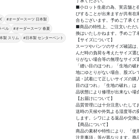
了承ください。
■小ロット生産の為、実店舗と
びすることが出来ますが共有在
ズ
#オーダースーツ 日本製
合もございます。予めご了承く
■商品の特性上、ご注文いただ
ラペル
#オーダースーツ 春夏
換はいたしかねます。予めご了
本製 スリム
#日本製 センターベント
【サイズについて】
スーツやパンツのサイズ確認は
んだ時の負荷を考えたサイズ選
りがない場合等の無理なサイズ
「縫い目のほつれ」「生地の破
地にゆとりがない場合、股ズレ
認・試着にて正しいサイズの購
目のほつれ」「生地の破れ」は
品状態により修理が出来ない場
【お届けについて】
品質管理には十分注意いたして
送時の天候や外気よる湿度等の
します。シワによる返品や交換
【商品について】
商品の素材や特性により、「使
注意事項」等が異なります。商