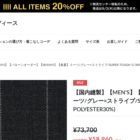
ディース
ションの選び方・着こなしコーデ
よくある質問
サイズ表
お直しガイド
ご
S】【パターンオーダー】【SKINNY】【春夏】スーツ/グレー×ストライプ/SUPER TOUGH G (WOOL40
SALE
【国内縫製】【MEN'S】
ーツ/グレー×ストライプ/SUPE
POLYESTER30%)
¥73,700
¥58,960