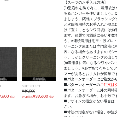
【スーツのお手入れ方法】
(1)型崩れを防ぐ為に、着用後
あるハンガーを使いましょう。(
ましょう。(3)軽くブラッシン
と次回着用時のお手入れが簡単
けて置くこともシワ回復には効果
ます。綺麗でお洒落に長い年数
う。※連続着用は毛玉・股ズレ・
リーニング屋または専門業者に
因になる場合もありますのでシ
う。しかしクリーニングの出し
(6)着用前に気になるシワやパ
ましょう。※必ずあて布をして
マーがあるとお手入れが簡単で
■
パターンオーダーはご注文か
■パターンオーダーの
ご注文は
T
SUIT SELECT
■パターンオーダー以外の同時
¥49,500
ます。お急ぎの場合、お手数で
9,600
¥39,600
税込
WEB価格
税込
■デザインの指定がない場合は
さい。
■寸法の指定がない場合、御注