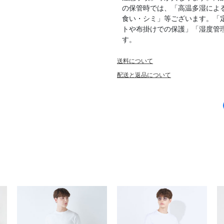
の保管時では、「高温多湿によ
食い・シミ」等ございます。「
トや布掛けでの保護」「湿度管
す。
送料について
配送と返品について