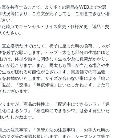
在庫を共有することで、より多くの商品をWEB上でお選
庫状況等により、ご注文が完了しても、ご用意できない場
ださい。
いた時点でキャンセル・サイズ変更・仕様変更・返品・交
承ください。
、直立姿勢だけではなく、椅子に座った時の負荷。しゃが
びを必ずお願いします。ヒップ・太もも部分の生地にゆと
選びは、体型や動きに関係なく生地や糸に負荷がかかり、
れ」が起こります。また、両太もも同士が当たる場合や生
で生地が破れる可能性がございます。実店舗での商品確
入をお勧めいたします。サイズが合わない事による「縫い
「返品」「交換」「無償修理」はいたしかねます。また商
合もございます。
おりますが、商品の特性上、「配送中にできるシワ」「運
変化によるシワ」「梱包時にできるシワ」は必ず発生いた
はいたしかねます。
用上の注意事項」「保管方法の注意事項」「お手入れ時の
品のタグ等の確認お願いします。また、シーズンオフ等で