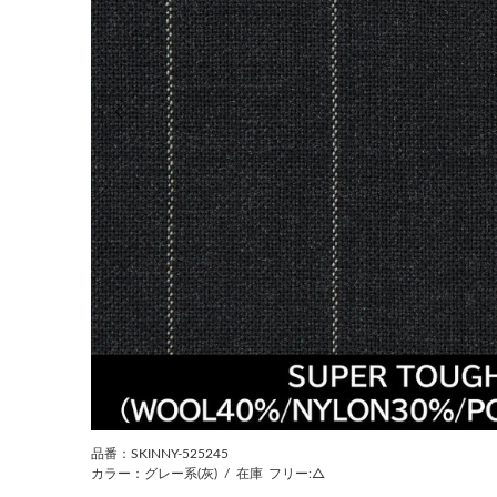
前の画像
品番：SKINNY-525245
カラー：グレー系(灰)
/
在庫
フリー:△