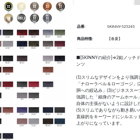
品番:
SKINNY-525245
商品特徴:
【春夏】
■[SKINNYの紹介]⇒2釦ノ
ンツ
(1)スリムなデザインをより強
「ナローラペル＆ローゴージ」(
胴への絞込み」(3)ビジネスス
強調した「細身のアームホール」
自体の主張がないように設計し
(5)スリムでありながら動き易
直線的をキーワードにシルエッ
上がりになっています。