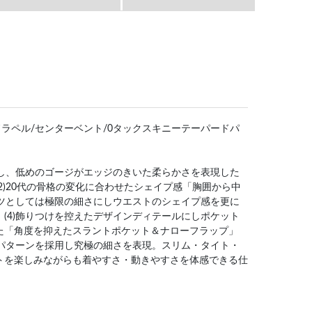
ッチドラペル/センターベント/0タックスキニーテーパードパ
調し、低めのゴージがエッジのきいた柔らかさを表現した
2)20代の骨格の変化に合わせたシェイプ感「胸囲から中
ーツとしては極限の細さにしウエストのシェイプ感を更に
(4)飾りつけを控えたデザインディテールにしポケット
た「角度を抑えたスラントポケット＆ナローフラップ」
いパターンを採用し究極の細さを表現。スリム・タイト・
トを楽しみながらも着やすさ・動きやすさを体感できる仕