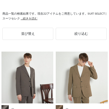
#シャツ ノンアイロン
#ウォッシャブル ジャケット
#シャツ メンズ
#スーツ メンズ
商品一覧の検索結果です。現在22アイテムをご用意しています。SUIT SELECT |
スーツセレク
...続きを読む
並び替え
絞り込む