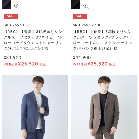
SALE
SALE
SRBJ2657-1_X
SRBJ2657-27_X
【RBC】【春夏】3釦段返りシン
【RBC】【春夏】3釦段返りシン
グルスーツ 2タック/ネイビー/ド
グルスーツ 2タック/ブラック/ド
ローコード&ウエストシャーリン
ローコード&ウエストシャーリン
グ/※パンツ裾上げ済仕様
グ/※パンツ裾上げ済仕様
¥31,900
¥31,900
¥25,520
¥25,520
WEB価格
税込
WEB価格
税込