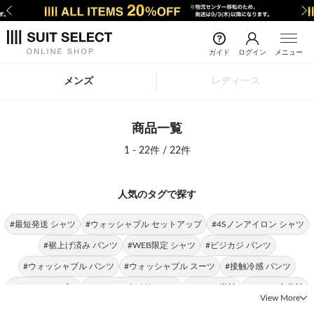
前の画像
次の
ガイド
ログイン
メニュー
メンズ
レディース
商品一覧
1 - 22件 / 22件
人気のタグで探す
#最短発送 シャツ
#ウォッシャブル セットアップ
#4Sノンアイロン シャツ
#裾上げ済み パンツ
#WEB限定 シャツ
#ビジカジ パンツ
#ウォッシャブル パンツ
#ウォッシャブル スーツ
#接触冷感 パンツ
#シャツ シンプル
#シャツ スタイリッシュ
#シャツ 半袖
#シャツ 七分袖
View More
#シャツ スリム
#シャツ 形態安定
#シャツ ストレッチ