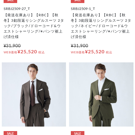
SALE
SALE
SRBJ2509-27_T
SRBJ2509-1_T
【発送在庫あり】【RBC】【秋
【発送在庫あり】【RBC】【秋
冬】3釦段返りシングルスーツ 2タ
冬】3釦段返りシングルスーツ 2タ
ック/ブラック/ドローコード&ウ
ック/ネイビー/ドローコード&ウ
エストシャーリング/※パンツ裾上
エストシャーリング/※パンツ裾上
げ済仕様
げ済仕様
¥31,900
¥31,900
¥25,520
¥25,520
WEB価格
税込
WEB価格
税込
SALE
SALE