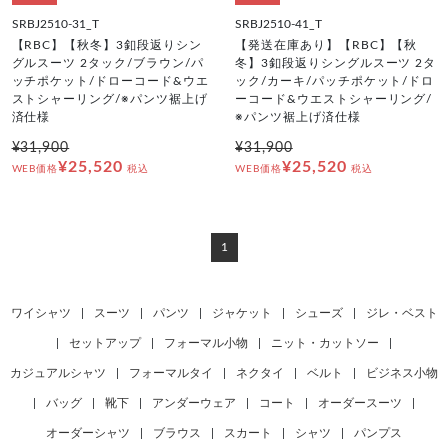
SRBJ2510-31_T
SRBJ2510-41_T
【RBC】【秋冬】3釦段返りシン
【発送在庫あり】【RBC】【秋
グルスーツ 2タック/ブラウン/パ
冬】3釦段返りシングルスーツ 2タ
ッチポケット/ドローコード&ウエ
ック/カーキ/パッチポケット/ドロ
ストシャーリング/※パンツ裾上げ
ーコード&ウエストシャーリング/
済仕様
※パンツ裾上げ済仕様
¥31,900
¥31,900
¥25,520
¥25,520
WEB価格
税込
WEB価格
税込
1
ワイシャツ
|
スーツ
|
パンツ
|
ジャケット
|
シューズ
|
ジレ・ベスト
|
セットアップ
|
フォーマル小物
|
ニット・カットソー
|
カジュアルシャツ
|
フォーマルタイ
|
ネクタイ
|
ベルト
|
ビジネス小物
|
バッグ
|
靴下
|
アンダーウェア
|
コート
|
オーダースーツ
|
オーダーシャツ
|
ブラウス
|
スカート
|
シャツ
|
パンプス