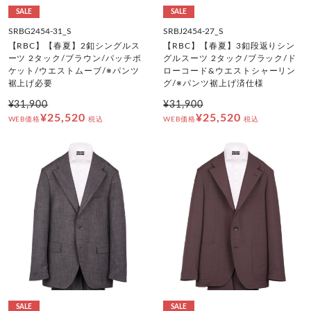
SALE
SALE
SRBG2454-31_S
SRBJ2454-27_S
【RBC】【春夏】2釦シングルス
【RBC】【春夏】3釦段返りシン
ーツ 2タック/ブラウン/パッチポ
グルスーツ 2タック/ブラック/ド
ケット/ウエストムーブ/※パンツ
ローコード&ウエストシャーリン
裾上げ必要
グ/※パンツ裾上げ済仕様
¥31,900
¥31,900
¥25,520
¥25,520
WEB価格
税込
WEB価格
税込
SALE
SALE