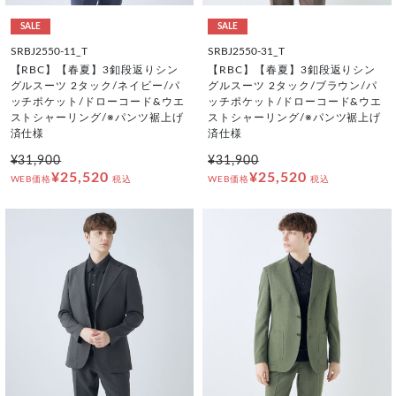
SALE
SALE
SRBJ2550-11_T
SRBJ2550-31_T
【RBC】【春夏】3釦段返りシン
【RBC】【春夏】3釦段返りシン
グルスーツ 2タック/ネイビー/パ
グルスーツ 2タック/ブラウン/パ
ッチポケット/ドローコード&ウエ
ッチポケット/ドローコード&ウエ
ストシャーリング/※パンツ裾上げ
ストシャーリング/※パンツ裾上げ
済仕様
済仕様
¥31,900
¥31,900
¥25,520
¥25,520
WEB価格
税込
WEB価格
税込