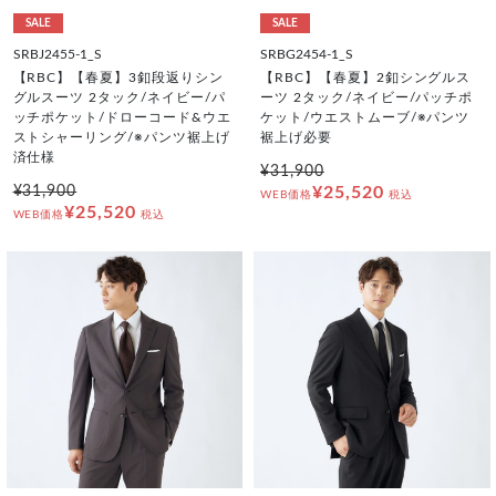
SALE
SALE
SRBJ2455-1_S
SRBG2454-1_S
【RBC】【春夏】3釦段返りシン
【RBC】【春夏】2釦シングルス
グルスーツ 2タック/ネイビー/パ
ーツ 2タック/ネイビー/パッチポ
ッチポケット/ドローコード&ウエ
ケット/ウエストムーブ/※パンツ
ストシャーリング/※パンツ裾上げ
裾上げ必要
済仕様
¥31,900
¥31,900
¥25,520
WEB価格
税込
¥25,520
WEB価格
税込