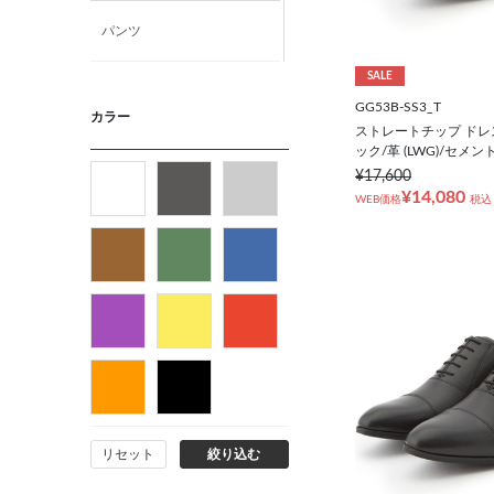
パンツ
SALE
ニット・カットソー
GG53B-SS3_T
カラー
ストレートチップ ドレ
ック/革 (LWG)/セメン
カジュアルシャツ
¥17,600
¥14,080
WEB価格
税込
フォーマルタイ
ネクタイ
ベルト
ビジネス小物
リセット
絞り込む
バッグ