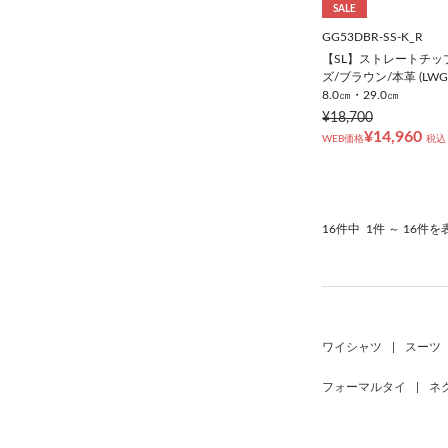
SALE
GG53DBR-SS-K_R
【SL】ストレートチッ
ズ/ブラウン/本革 (LW
8.0㎝・29.0㎝
¥18,700
¥14,960
WEB価格
税込
16件中
1件 ～ 16件を
ワイシャツ
|
スーツ
フォーマルタイ
|
ネ