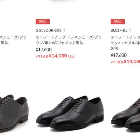
SALE
SALE
GG53DBR-SS3_T
BL017-BL_T
スシューズ/ブラ
ストレートチップ ドレスシューズ/ブラ
ストレートチップ
ト製法
ウン/革 (LWG)/セメント製法
ック×エナメル/
製法
¥17,600
¥14,080
¥17,600
WEB価格
税込
¥14,08
WEB価格