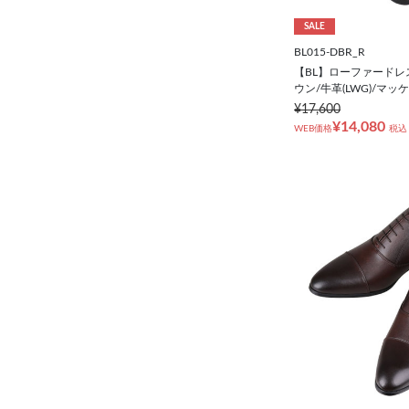
SALE
BL015-DBR_R
【BL】ローファードレ
ウン/牛革(LWG)/マッケ
¥17,600
¥14,080
WEB価格
税込