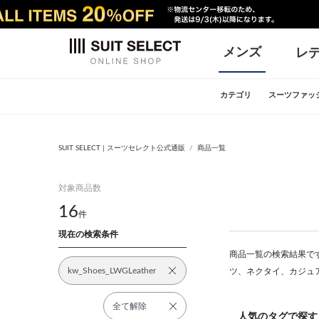
メンズ
レ
カテゴリ
スーツファッ
SUIT SELECT | スーツセレクト公式通販
商品一覧
対象商品数
16
件
現在の検索条件
商品一覧の検索結果です
kw_Shoes_LWGLeather
ツ、ネクタイ、カジュ
全て解除
人気のタグで探す