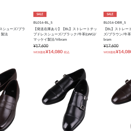
SALE
SALE
BL016-BL_S
BL016-DBR_S
スシューズ/ブラ
【発送在庫あり】【BL】ストレートチッ
【BL】ストレー
ト製法
プドレスシューズ/ブラック/牛革(LWG)/
ズ/ブラウン/牛革(
マッケイ製法/Vibram
bram
¥17,600
¥17,600
¥14,080
¥14,08
WEB価格
税込
WEB価格