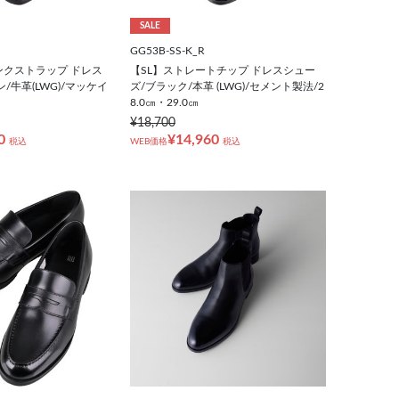
SALE
GG53B-SS-K_R
ンクストラップ ドレス
【SL】ストレートチップ ドレスシュー
/牛革(LWG)/マッケイ
ズ/ブラック/本革 (LWG)/セメント製法/2
8.0㎝・29.0㎝
¥18,700
0
¥14,960
税込
WEB価格
税込