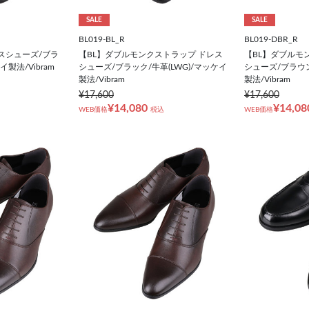
SALE
SALE
BL019-BL_R
BL019-DBR_R
スシューズ/ブラ
【BL】ダブルモンクストラップ ドレス
【BL】ダブルモ
イ製法/Vibram
シューズ/ブラック/牛革(LWG)/マッケイ
シューズ/ブラウン
製法/Vibram
製法/Vibram
¥17,600
¥17,600
¥14,080
¥14,08
WEB価格
税込
WEB価格