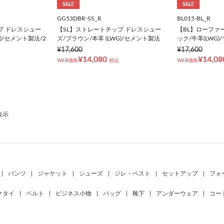
SALE
SALE
GG53DBR-SS_R
BL015-BL_R
プ ドレスシュー
【SL】ストレートチップ ドレスシュー
【BL】ローファ
G)/セメント製法/2
ズ/ブラウン/本革 (LWG)/セメント製法
ック/牛革(LWG)/
¥17,600
¥17,600
¥14,080
¥14,08
WEB価格
税込
WEB価格
表示
|
パンツ
|
ジャケット
|
シューズ
|
ジレ・ベスト
|
セットアップ
|
フォ
クタイ
|
ベルト
|
ビジネス小物
|
バッグ
|
靴下
|
アンダーウェア
|
コー