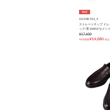
シューズ
SALE
靴下
GG53B-SS2_S
ストレートチップ ドレ
ック/革 (LWG)/セメン
アンダーウェア
¥17,600
¥14,080
WEB価格
税込
コート
オーダースーツ
オーダーシャツ