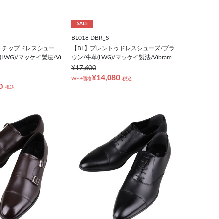
SALE
BL018-DBR_S
トチップドレスシュー
【BL】プレントゥドレスシューズ/ブラ
LWG)/マッケイ製法/Vi
ウン/牛革(LWG)/マッケイ製法/Vibram
¥17,600
¥14,080
WEB価格
税込
0
税込