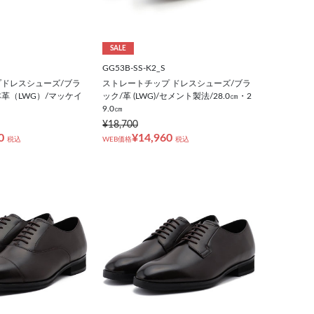
SALE
GG53B-SS-K2_S
ドレスシューズ/ブラ
ストレートチップ ドレスシューズ/ブラ
本革（LWG）/マッケイ
ック/革 (LWG)/セメント製法/28.0㎝・2
9.0㎝
¥18,700
0
¥14,960
税込
WEB価格
税込