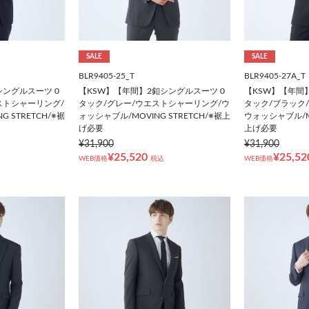
SALE
SALE
BLR9405-25_T
BLR9405-27A_T
シングルスーツ 0
【KSW】【年間】2釦シングルスーツ 0
【KSW】【年間
ストシャーリング/
タック/グレー/ウエストシャーリング/ウ
タック/ブラック
 STRETCH/※裾
ォッシャブル/MOVING STRETCH/※裾上
ウォッシャブル/MO
げ必要
上げ必要
¥31,900
¥31,900
¥25,520
¥25,52
WEB価格
税込
WEB価格