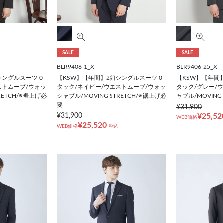
SALE
SALE
BLR9406-1_X
BLR9406-25_X
シングルスーツ 0
【KSW】【年間】2釦シングルスーツ 0
【KSW】【年間
ストムーブ/ウォッ
タック/ネイビー/ウエストムーブ/ウォッ
タック/グレー/
RETCH/※裾上げ必
シャブル/MOVING STRETCH/※裾上げ必
ャブル/MOVING
要
¥31,900
¥31,900
¥25,52
WEB価格
¥25,520
WEB価格
税込