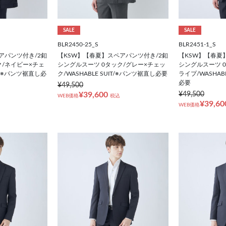
SALE
SALE
BLR2450-25_S
BLR2451-1_S
アパンツ付き/2釦
【KSW】【春夏】スペアパンツ付き/2釦
【KSW】【春夏
ク/ネイビー×チェ
シングルスーツ 0タック/グレー×チェッ
シングルスーツ 
IT/※パンツ裾直し必
ク/WASHABLE SUIT/※パンツ裾直し必要
ライプ/WASHAB
必要
¥49,500
¥39,600
¥49,500
WEB価格
税込
¥39,60
WEB価格