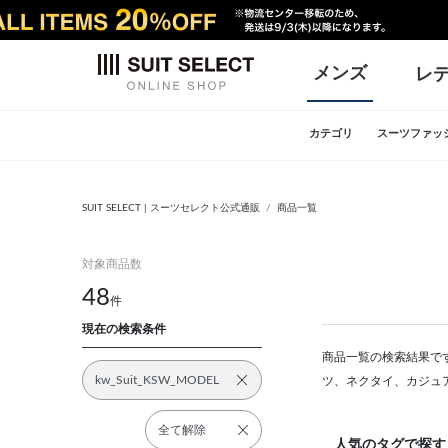
メンズ
レ
カテゴリ
スーツファッ
SUIT SELECT | スーツセレクト公式通販
商品一覧
対象商品数
48
件
現在の検索条件
商品一覧の検索結果です
kw_Suit_KSW_MODEL
ツ、ネクタイ、カジュ
全て解除
人気のタグで探す