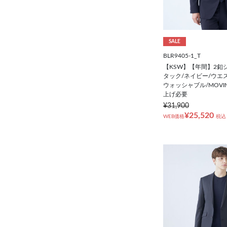
SALE
BLR9405-1_T
【KSW】【年間】2釦
タック/ネイビー/ウエ
ウォッシャブル/MOVING
上げ必要
¥31,900
¥25,520
WEB価格
税込