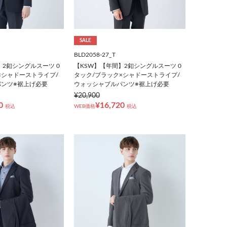
SALE
BLD2058-27_T
】2釦シングルスーツ 0
【KSW】【年間】2釦シングルスーツ 0
×シャドーストライプ/
タック/ブラック×シャドーストライプ/
ンツ※裾上げ必要
ウォッシャブルパンツ※裾上げ必要
¥20,900
0
¥16,720
税込
WEB価格
税込