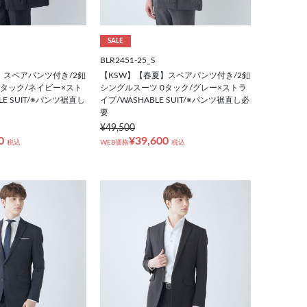
SALE
BLR2451-25_S
】スペアパンツ付き/2釦
【KSW】【春夏】スペアパンツ付き/2釦
0タック/ネイビー×スト
シングルスーツ 0タック/グレー×ストラ
LE SUIT/※パンツ裾直し
イプ/WASHABLE SUIT/※パンツ裾直し必
要
¥49,500
0
¥39,600
税込
WEB価格
税込