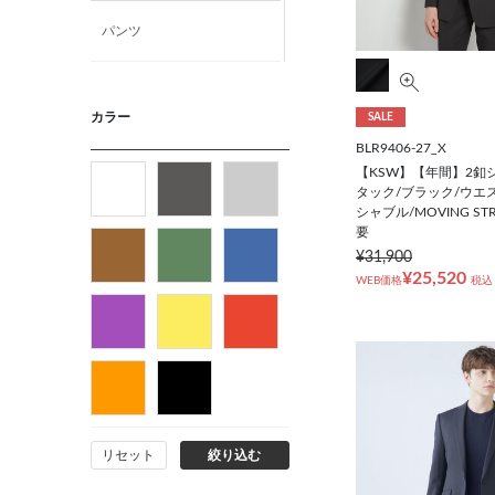
パンツ
ニット・カットソー
カラー
SALE
BLR9406-27_X
カジュアルシャツ
【KSW】【年間】2釦
タック/ブラック/ウエ
シャブル/MOVING ST
フォーマルタイ
要
¥31,900
ネクタイ
¥25,520
WEB価格
税込
ベルト
ビジネス小物
リセット
絞り込む
バッグ