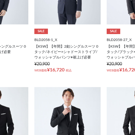
SALE
SALE
BLD2058-1_X
BLD2058-27_X
シングルスーツ 0
【KSW】【年間】2釦シングルスーツ 0
【KSW】【年間
上げ必要
タック/ネイビー×シャドーストライプ/
タック/ブラック
ウォッシャブルパンツ※裾上げ必要
ウォッシャブルパ
¥20,900
¥20,900
¥16,720
¥16,72
WEB価格
税込
WEB価格