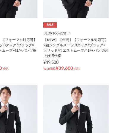
SALE
BLD9100-27B_T
】【フォーマル対応可】
【KSW】【年間】【フォーマル対応可】
ツ 0タック/ブラック×
2釦シングルスーツ 0タック/ブラック×
ムーブ/4S/※パンツ裾
ソリッド/ウエストムーブ/4S/※パンツ裾
上げ済仕様
¥49,500
0
¥39,600
税込
WEB価格
税込