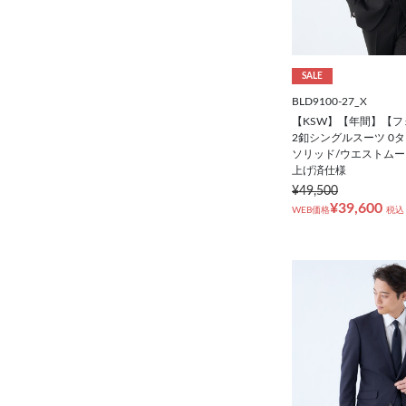
SALE
BLD9100-27_X
【KSW】【年間】【
2釦シングルスーツ 0タ
ソリッド/ウエストムーブ
上げ済仕様
¥49,500
¥39,600
WEB価格
税込