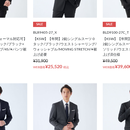
SALE
SALE
BLR9405-27_X
BLD9100-27C_T
フォーマル対応可】
【KSW】【年間】2釦シングルスーツ 0
【KSW】【年間
ック/ブラック×
タック/ブラック/ウエストシャーリング/
2釦シングルスー
/4S/※パンツ裾
ウォッシャブル/MOVING STRETCH/※裾
ソリッド/ウエスト
上げ必要
上げ済仕様
¥31,900
¥49,500
¥25,520
¥39,60
WEB価格
税込
WEB価格