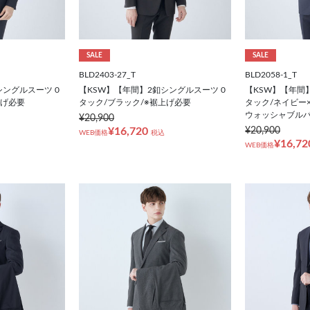
SALE
SALE
BLD2403-27_T
BLD2058-1_T
シングルスーツ 0
【KSW】【年間】2釦シングルスーツ 0
【KSW】【年間
上げ必要
タック/ブラック/※裾上げ必要
タック/ネイビー
ウォッシャブルパ
¥20,900
¥16,720
¥20,900
WEB価格
税込
¥16,72
WEB価格