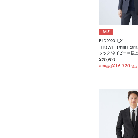
シューズ
靴下
SALE
アンダーウェア
BLD2000-1_X
【KSW】【年間】2釦
タック/ネイビー/※裾
コート
¥20,900
¥16,720
WEB価格
税込
オーダースーツ
オーダーシャツ