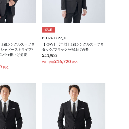
SALE
BLD2403-27_X
】2釦シングルスーツ 0
【KSW】【年間】2釦シングルスーツ 0
×シャドーストライプ/
タック/ブラック/※裾上げ必要
ンツ※裾上げ必要
¥20,900
¥16,720
WEB価格
税込
0
税込