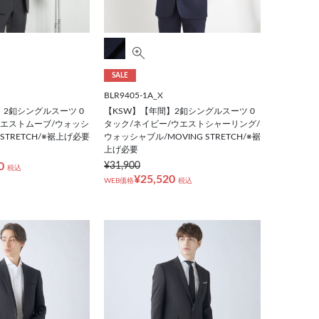
SALE
BLR9405-1A_X
】2釦シングルスーツ 0
【KSW】【年間】2釦シングルスーツ 0
ウエストムーブ/ウォッシ
タック/ネイビー/ウエストシャーリング/
 STRETCH/※裾上げ必要
ウォッシャブル/MOVING STRETCH/※裾
上げ必要
0
¥31,900
税込
¥25,520
WEB価格
税込