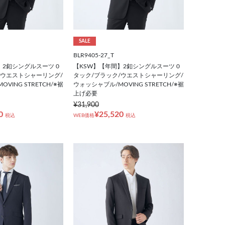
SALE
BLR9405-27_T
】2釦シングルスーツ 0
【KSW】【年間】2釦シングルスーツ 0
/ウエストシャーリング/
タック/ブラック/ウエストシャーリング/
VING STRETCH/※裾
ウォッシャブル/MOVING STRETCH/※裾
上げ必要
¥31,900
0
¥25,520
税込
WEB価格
税込