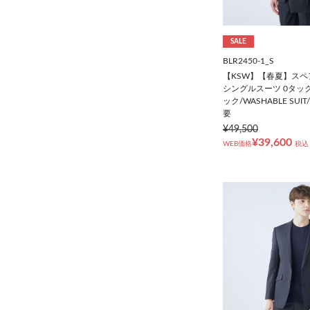
SALE
BLR2450-1_S
【KSW】【春夏】スペ
シングルスーツ 0タッ
ック/WASHABLE SU
要
¥49,500
¥39,600
WEB価格
税込