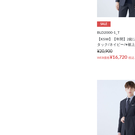
SALE
BLD2000-1_T
【KSW】【年間】2釦
タック/ネイビー/※裾
¥20,900
¥16,720
WEB価格
税込